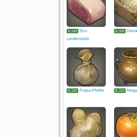
Dzo-
Doma
IL.340
IL.340
Lendenstück
Purpur-Pfeffer
Hinga
IL.320
IL.320