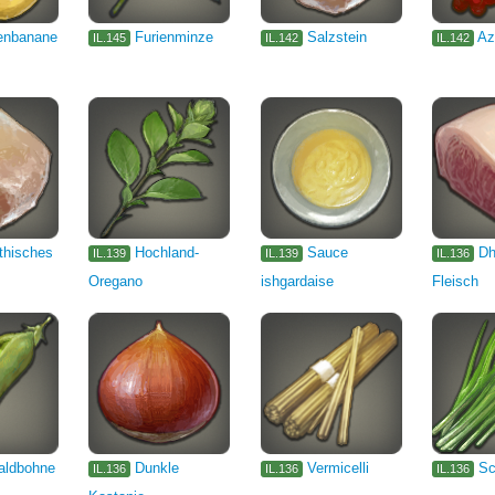
enbanane
Furienminze
Salzstein
Az
IL.145
IL.142
IL.142
thisches
Hochland-
Sauce
Dh
IL.139
IL.139
IL.136
Oregano
ishgardaise
Fleisch
aldbohne
Dunkle
Vermicelli
Sc
IL.136
IL.136
IL.136