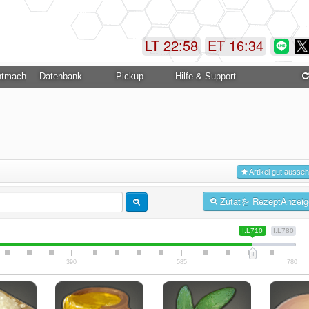
LT 22:58
ET 16:35
ntmachung
Datenbank
Pickup
Hilfe & Support
Artikel gut ausse
Zutatを RezeptAnzeig
I.L710
I.L780
390
585
780