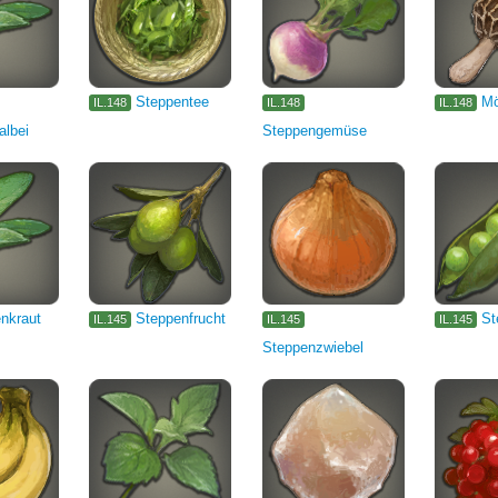
Steppentee
Mö
IL.148
IL.148
IL.148
albei
Steppengemüse
nkraut
Steppenfrucht
St
IL.145
IL.145
IL.145
Steppenzwiebel