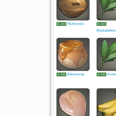
Nichtsnuss
IL.150
IL.150
Muskatellers
Birkensirup
Krone
IL.148
IL.148