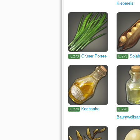
Klebereis
Grüner Porree
Soja
IL.273
IL.273
Kochsake
IL.270
IL.270
Baumwollsa