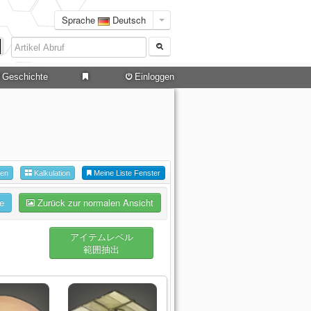
Sprache
Deutsch
Geschichte
Einloggen
hen
Kalkulation
Meine Liste Fenster
e
Zurück zur normalen Ansicht
アイテムレベル
範囲抽出