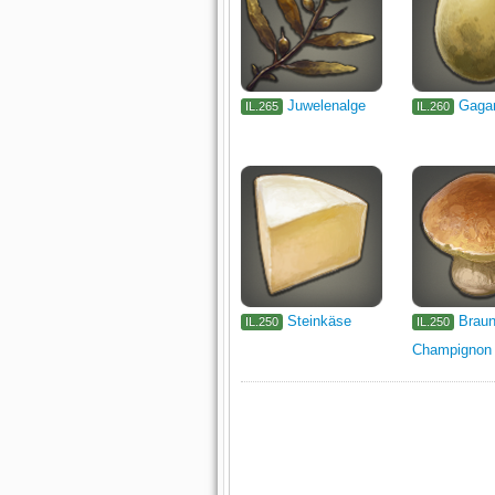
Juwelenalge
Gaga
IL.265
IL.260
Steinkäse
Braun
IL.250
IL.250
Champignon