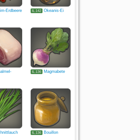
im-Erdbeere
Okeanis-Ei
IL.142
almel-
Magmabete
IL.136
hnittlauch
Bouillon
IL.136