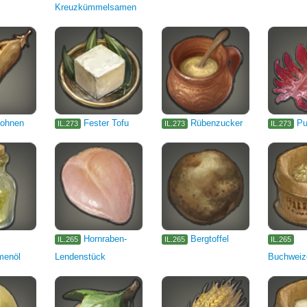
Kreuzkümmelsamen
bohnen
Fester Tofu
Rübenzucker
Pu
IL.273
IL.273
IL.273
Hornraben-
Bergtoffel
IL.265
IL.265
IL.265
menöl
Lendenstück
Buchweiz