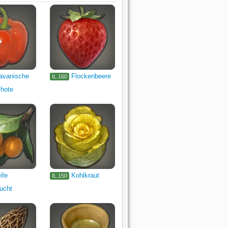
avanische
Flockenbeere
IL.160
chote
ife
Kohlkraut
IL.150
ucht