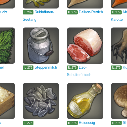
rucht
Rubinfluten-
Daikon-Rettich
Ab
IL.282
IL.279
IL.279
Seetang
Karotte
hel
Steppenmilch
Dzo-
Ku
IL.276
IL.276
IL.276
Schulterfleisch
u-
Reisessig
Sh
IL.276
IL.276
IL.276