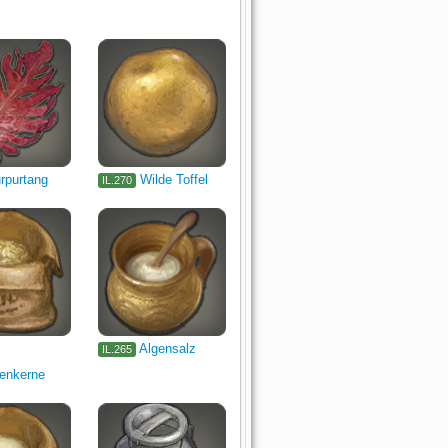
rpurtang
Wilde Toffel
IL.270
Algensalz
IL.265
enkerne