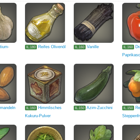
itium-
Reifes Olivenöl
Vanille
Dr
IL.180
IL.160
IL.160
Paprikas
gmandeln
Himmlisches
Azim-Zucchini
Re
IL.160
IL.150
IL.150
Kukuru-Pulver
Steppenfr