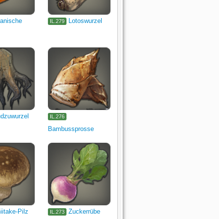
anische
Lotoswurzel
IL.279
dzuwurzel
IL.276
Bambussprosse
iitake-Pilz
Zuckerrübe
IL.273