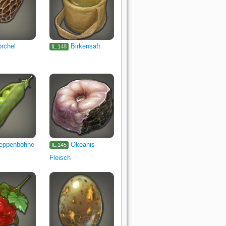
rchel
Birkensaft
IL.148
eppenbohne
Okeanis-
IL.145
Fleisch