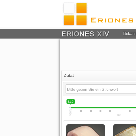
Bekan
Zutat
I.L0
0
195