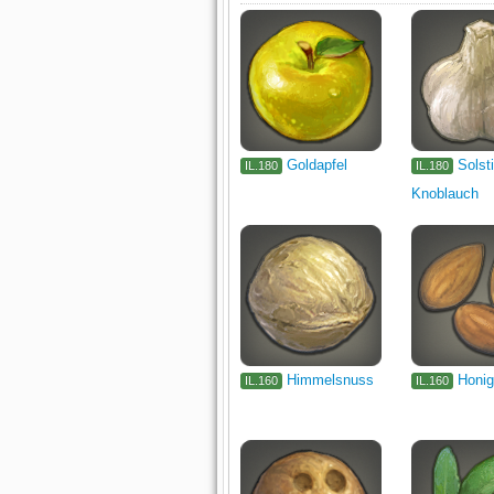
Goldapfel
Solst
IL.180
IL.180
Knoblauch
Himmelsnuss
Honi
IL.160
IL.160