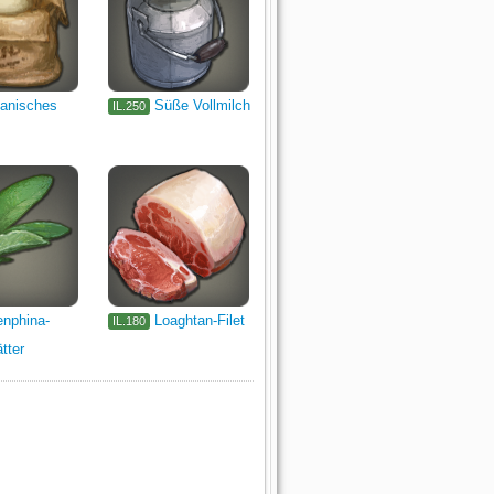
anisches
Süße Vollmilch
IL.250
nphina-
Loaghtan-Filet
IL.180
tter