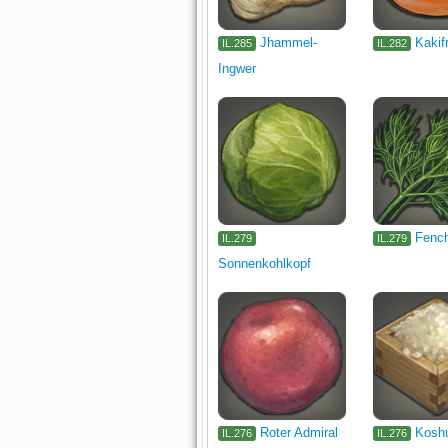
Jhammel-
Kakif
IL.285
IL.282
Ingwer
Fenc
IL.279
IL.279
Sonnenkohlkopf
Roter Admiral
Kosh
IL.276
IL.276