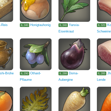
-Reis
Honigtauhonig
Yanxia-
Ko
IL.340
IL.340
IL.320
Eisenkraut
Schweinef
shi-Brühe
Othard-
Doma-
Jh
IL.290
IL.288
IL.285
Pflaume
Aubergine
Lende