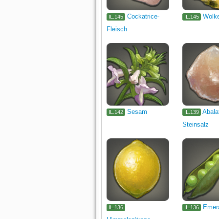
Cockatrice-
Wolk
IL.145
IL.145
Fleisch
Sesam
Abala
IL.142
IL.139
Steinsalz
Emer
IL.136
IL.136