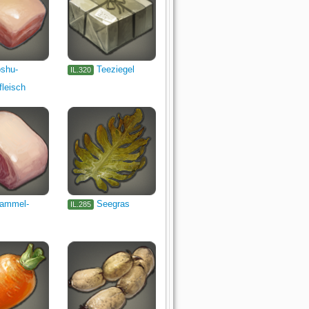
shu-
Teeziegel
IL.320
leisch
ammel-
Seegras
IL.285