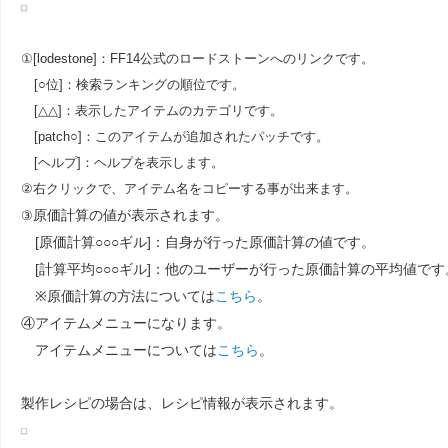
①[lodestone]：FF14公式のロードストーンへのリンクです。
[○位]：検索ランキングの順位です。
[△△]：表示したアイテムのカテゴリです。
[patch○]：このアイテムが追加されたパッチです。
[ヘルプ]：ヘルプを表示します。
②右クリックで、アイテム名をコピーする事が出来ます。
原価計算の値が表示されます。
③
[原価計算○○○ギル]：自身が行った原価計算の値です。
[計算平均○○○ギル]：他のユーザーが行った原価計算の平均値です
※原価計算の方法については
こちら
。
④アイテムメニューになります。
アイテムメニューについては
こちら
。
製作レシピの場合は、レシピ情報が表示されます。