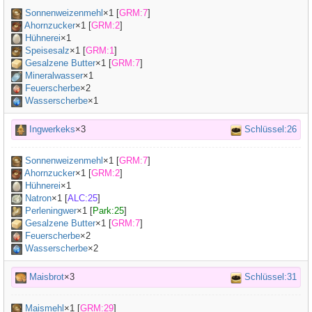
Sonnenweizenmehl
×
1
[
GRM:7
]
Ahornzucker
×
1
[
GRM:2
]
Hühnerei
×
1
Speisesalz
×
1
[
GRM:1
]
Gesalzene Butter
×
1
[
GRM:7
]
Mineralwasser
×
1
Feuerscherbe
×2
Wasserscherbe
×1
Ingwerkeks
×3
Schlüssel:26
Sonnenweizenmehl
×
1
[
GRM:7
]
Ahornzucker
×
1
[
GRM:2
]
Hühnerei
×
1
Natron
×
1
[
ALC:25
]
Perleningwer
×
1
[
Park:25
]
Gesalzene Butter
×
1
[
GRM:7
]
Feuerscherbe
×2
Wasserscherbe
×2
Maisbrot
×3
Schlüssel:31
Maismehl
×
1
[
GRM:29
]