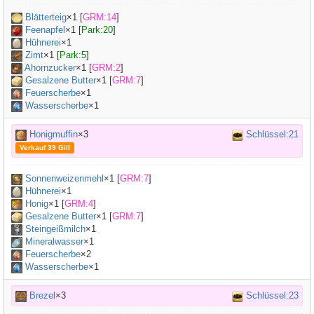
Blätterteig
×
1
[
GRM:14
]
Feenapfel
×
1
[
Park:20
]
Hühnerei
×
1
Zimt
×
1
[
Park:5
]
Ahornzucker
×
1
[
GRM:2
]
Gesalzene Butter
×
1
[
GRM:7
]
Feuerscherbe
×1
Wasserscherbe
×1
Honigmuffin
×3
Schlüssel:21
Verkauf 39 Gill
Sonnenweizenmehl
×
1
[
GRM:7
]
Hühnerei
×
1
Honig
×
1
[
GRM:4
]
Gesalzene Butter
×
1
[
GRM:7
]
Steingeißmilch
×
1
Mineralwasser
×
1
Feuerscherbe
×2
Wasserscherbe
×1
Brezel
×3
Schlüssel:23