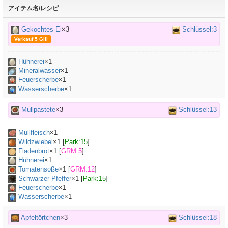
アイテム名/レシピ
Gekochtes Ei
×3
Schlüssel:3
Verkauf 5 Gill
Hühnerei
×
1
Mineralwasser
×
1
Feuerscherbe
×1
Wasserscherbe
×1
Mullpastete
×3
Schlüssel:13
Mullfleisch
×
1
Wildzwiebel
×
1
[
Park:15
]
Fladenbrot
×
1
[
GRM:5
]
Hühnerei
×
1
Tomatensoße
×
1
[
GRM:12
]
Schwarzer Pfeffer
×
1
[
Park:15
]
Feuerscherbe
×1
Wasserscherbe
×1
Apfeltörtchen
×3
Schlüssel:18