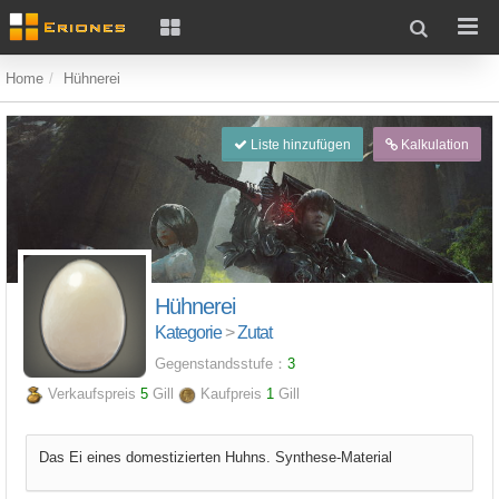
Home
Hühnerei
Liste hinzufügen
Kalkulation
Hühnerei
Kategorie
>
Zutat
Gegenstandsstufe：
3
Verkaufspreis
5
Gill
Kaufpreis
1
Gill
Das Ei eines domestizierten Huhns. Synthese-Material