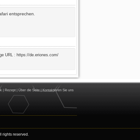
afari entsprechen.
age
URL : https://de.eriones.com/
nk
|
Rezept
|
Über die Seite
|
Kontaktieren Sie uns
 rights reserved.