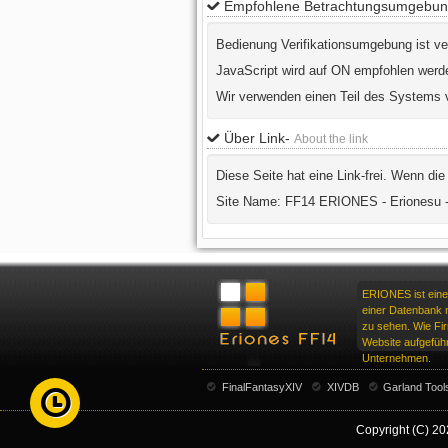
Empfohlene Betrachtungsumgebu
Bedienung Verifikationsumgebung ist v
JavaScript wird auf ON empfohlen werde
Wir verwenden einen Teil des Systems 
Über Link-
About the link
Diese Seite hat eine Link-frei. Wenn d
Site Name: FF14 ERIONES - Erionesu 
ERIONES ist eine
einer Datenbank m
zu sehen. Wie F
Website aufgeführ
Unternehmen.
FinalFantasyXIV
XIVDB
Garland Tool
Copyright (C) 20