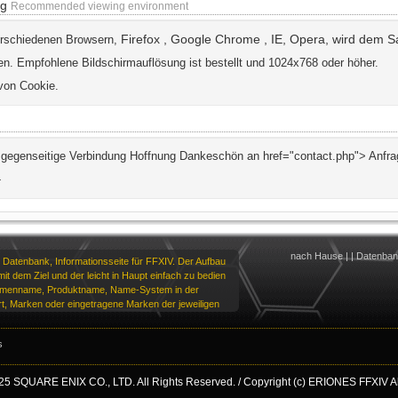
ng
Recommended viewing environment
Firefox
,
Google Chrome
, IE, Opera, wird dem S
erschiedenen Browsern,
n. Empfohlene Bildschirmauflösung ist bestellt und 1024x768 oder höher.
von Cookie.
ie gegenseitige Verbindung Hoffnung Dankeschön an href="contact.php"> Anfr
-
nach Hause
|
|
Datenba
 Datenbank, Informationsseite für FFXIV. Der Aufbau
it dem Ziel und der leicht in Haupt einfach zu bedien
irmenname, Produktname, Name-System in der
t, Marken oder eingetragene Marken der jeweiligen
s
25 SQUARE ENIX CO., LTD. All Rights Reserved. / Copyright (c) ERIONES FFXIV All