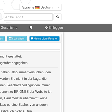
Sprache
Deutsch
Geschichte
Einloggen
hen
Kalkulation
Meine Liste Fenster
nicht gestattet.
chgeführt abgegeben.
e haben, also immer versuchen, den
erden Sie nicht in der Lage, die
einen Geschäftsbedingungen immer.
mationen zu ERIONES der Website ist
nen, Hausmeister übernimmt keine
 dass es eine Sache, von anderen
issbrauch nicht zu tun.