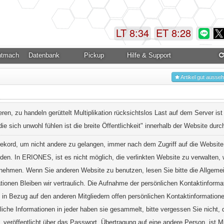
LT 8:34
ET 8:28
ntmachung
Datenbank
Pickup
Hilfe & Support
Artikel gut ausse
n, zu handeln gerüttelt Multiplikation rücksichtslos Last auf dem Server ist 
die sich unwohl fühlen ist die breite Öffentlichkeit" innerhalb der Website dur
ekord, um nicht andere zu gelangen, immer nach dem Zugriff auf die Websit
n. In ERIONES, ist es nicht möglich, die verlinkten Website zu verwalten, w
 nehmen. Wenn Sie anderen Website zu benutzen, lesen Sie bitte die Allgem
ationen Bleiben wir vertraulich. Die Aufnahme der persönlichen Kontaktinfor
k, in Bezug auf den anderen Mitgliedern offen persönlichen Kontaktinformatio
liche Informationen in jeder haben sie gesammelt, bitte vergessen Sie nicht,
, veröffentlicht über das Passwort, Übertragung auf eine andere Person, ist M