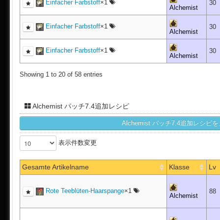
Einfacher Farbstoff
×1
30
Alchemist
Einfacher Farbstoff
×1
30
Alchemist
Einfacher Farbstoff
×1
30
Alchemist
Showing 1 to 20 of 58 entries
Alchemist パッチ7.4追加レシピ
Alchemist パッチ7.4追加レ
表示件数変更
Gesamte Artikelname
Klasse
Lv
Rote Teeblüten-Haarspange
×1
88
Alchemist