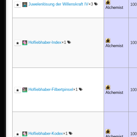
Juwelenlösung der Willenskraft IV
×3
10
Alchemist
Hofliebhaber-Index
×1
10
Alchemist
Hofliebhaber-Filbertpinsel
×1
10
Alchemist
Hofliebhaber-Kodex
×1
10
Alchemist