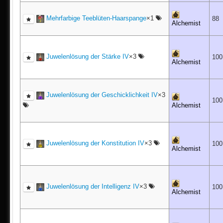
Mehrfarbige Teeblüten-Haarspange
×1
88
Alchemist
Juwelenlösung der Stärke IV
×3
10
Alchemist
Juwelenlösung der Geschicklichkeit IV
×3
10
Alchemist
Juwelenlösung der Konstitution IV
×3
10
Alchemist
Juwelenlösung der Intelligenz IV
×3
10
Alchemist