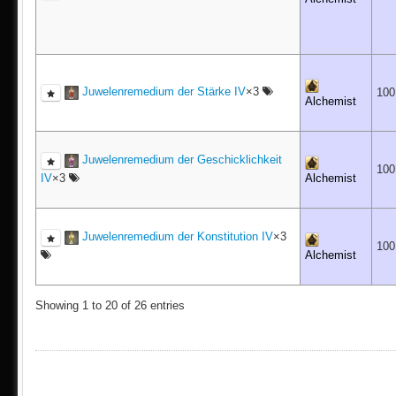
Juwelenremedium der Stärke IV
×3
10
Alchemist
Juwelenremedium der Geschicklichkeit
10
IV
×3
Alchemist
Juwelenremedium der Konstitution IV
×3
10
Alchemist
Showing 1 to 20 of 26 entries