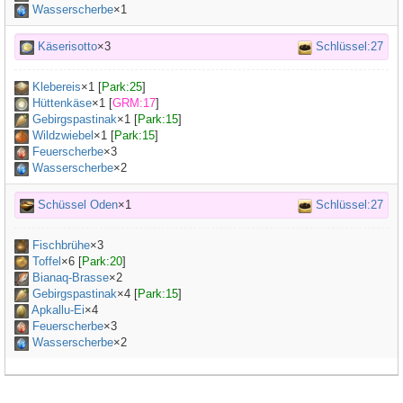
Wasserscherbe
×1
Käserisotto
×3
Schlüssel:27
Klebereis
×
1
[
Park:25
]
Hüttenkäse
×
1
[
GRM:17
]
Gebirgspastinak
×
1
[
Park:15
]
Wildzwiebel
×
1
[
Park:15
]
Feuerscherbe
×3
Wasserscherbe
×2
Schüssel Oden
×1
Schlüssel:27
Fischbrühe
×
3
Toffel
×
6
[
Park:20
]
Bianaq-Brasse
×
2
Gebirgspastinak
×
4
[
Park:15
]
Apkallu-Ei
×
4
Feuerscherbe
×3
Wasserscherbe
×2