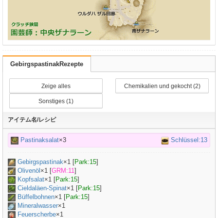
GebirgspastinakRezepte
Zeige alles
Chemikalien und gekocht (2)
Sonstiges (1)
アイテム名/レシピ
Pastinaksalat
×3
Schlüssel:13
Gebirgspastinak
×
1
[
Park:15
]
Olivenöl
×
1
[
GRM:11
]
Kopfsalat
×
1
[
Park:15
]
Cieldaläen-Spinat
×
1
[
Park:15
]
Büffelbohnen
×
1
[
Park:15
]
Mineralwasser
×
1
Feuerscherbe
×1