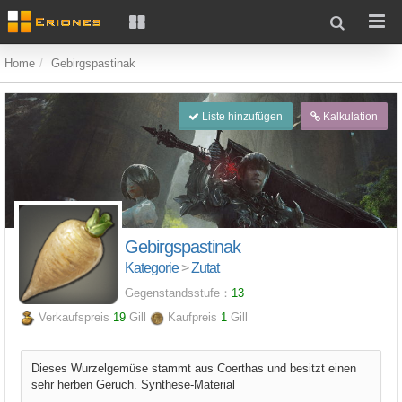
Home
Gebirgspastinak
Liste hinzufügen
Kalkulation
Gebirgspastinak
Kategorie
>
Zutat
Gegenstandsstufe：
13
Verkaufspreis
19
Gill
Kaufpreis
1
Gill
Dieses Wurzelgemüse stammt aus Coerthas und besitzt einen
sehr herben Geruch. Synthese-Material