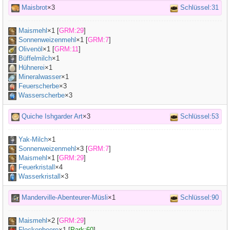
Maisbrot
×3
Schlüssel:31
Maismehl
×
1
[
GRM:29
]
Sonnenweizenmehl
×
1
[
GRM:7
]
Olivenöl
×
1
[
GRM:11
]
Büffelmilch
×
1
Hühnerei
×
1
Mineralwasser
×
1
Feuerscherbe
×3
Wasserscherbe
×3
Quiche Ishgarder Art
×3
Schlüssel:53
Yak-Milch
×
1
Sonnenweizenmehl
×
3
[
GRM:7
]
Maismehl
×
1
[
GRM:29
]
Feuerkristall
×4
Wasserkristall
×3
Manderville-Abenteurer-Müsli
×1
Schlüssel:90
Maismehl
×
2
[
GRM:29
]
Flockenbeere
×
1
[
Park:60
]