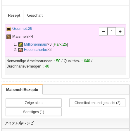
Rezept
Geschäft
Gourmet:29
Maismehl×
4
Millionenmais
×
3
[
Park:25
]
Feuerscherbe
×
3
Notwendige Arbeitsstunden：
50
/ Qualitäts-：
640
/
Durchhaltevermögen：
40
MaismehlRezepte
Zeige alles
Chemikalien und gekocht (2)
Sonstiges (1)
アイテム名/レシピ