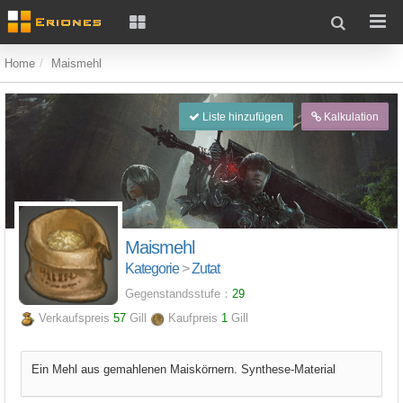
Home
Maismehl
Liste hinzufügen
Kalkulation
Maismehl
Kategorie
>
Zutat
Gegenstandsstufe：
29
Verkaufspreis
57
Gill
Kaufpreis
1
Gill
Ein Mehl aus gemahlenen Maiskörnern. Synthese-Material