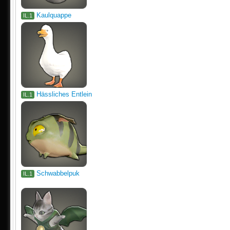
Kaulquappe
IL.1
Hässliches Entlein
IL.1
Schwabbelpuk
IL.1