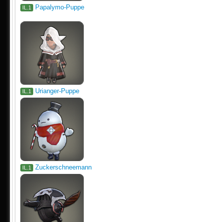
Papalymo-Puppe
IL.1
Urianger-Puppe
IL.1
Zuckerschneemann
IL.1