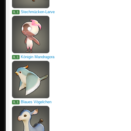
Stechmücken-Larve
IL.1
Königin Mandragora
IL.1
Blaues Vögelchen
IL.1