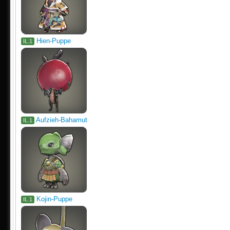
Hien-Puppe
IL.1
Aufzieh-Bahamut
IL.1
Kojin-Puppe
IL.1