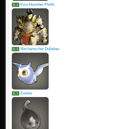
Kirschbomber-Pfeife
IL.1
Mechanischer Dullahan
IL.1
Eulette
IL.1