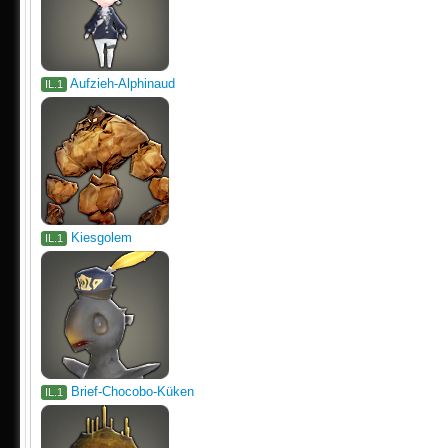
Aufzieh-Alphinaud
IL.1
Kiesgolem
IL.1
Brief-Chocobo-Küken
IL.1