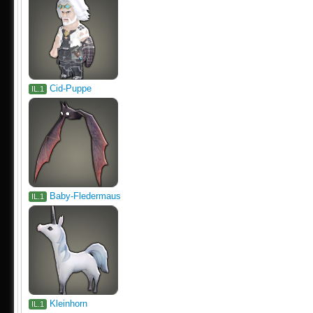
Cid-Puppe
IL.1
Baby-Fledermaus
IL.1
Kleinhorn
IL.1