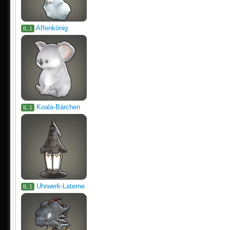
Affenkönig
IL.1
Koala-Bärchen
IL.1
Uhrwerk-Laterne
IL.1