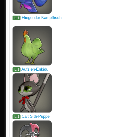
Fliegender Kampffisch
IL.1
Aufzieh-Enkidu
IL.1
Cait Sith-Puppe
IL.1