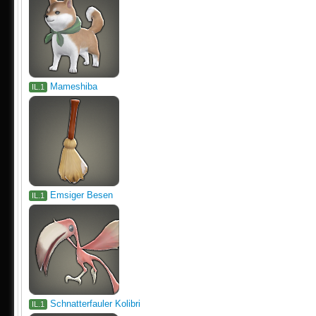
Mameshiba
IL.1
Emsiger Besen
IL.1
Schnatterfauler Kolibri
IL.1