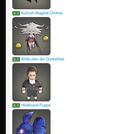
Aufzieh-Magitek-Drohne
IL.1
Wölkchen der Dunkelheit
IL.1
Hildibrand-Puppe
IL.1