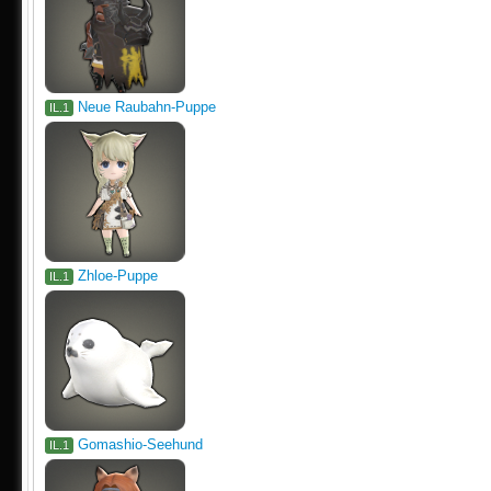
Neue Raubahn-Puppe
IL.1
Zhloe-Puppe
IL.1
Gomashio-Seehund
IL.1