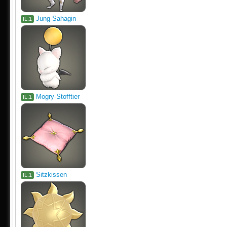
Jung-Sahagin
IL.1
Mogry-Stofftier
IL.1
Sitzkissen
IL.1