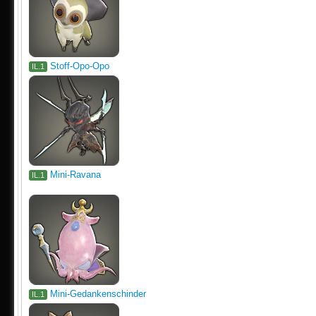
Stoff-Opo-Opo
IL.1
Mini-Ravana
IL.1
Mini-Gedankenschinder
IL.1