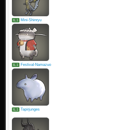
Mini-Shinryu
IL.1
Festival-Namazuo
IL.1
Tapirjunges
IL.1