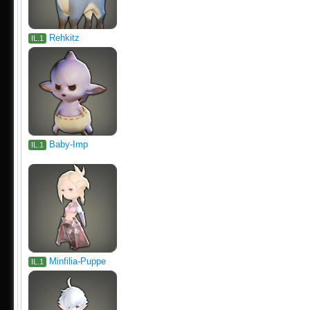
Rehkitz
IL.1
Baby-Imp
IL.1
Minfilia-Puppe
IL.1