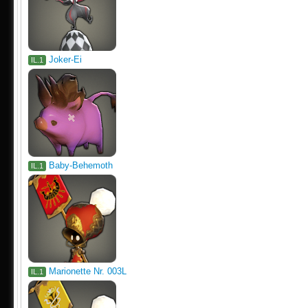
Joker-Ei
IL.1
Baby-Behemoth
IL.1
Marionette Nr. 003L
IL.1