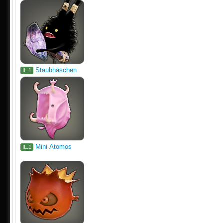
Staubhäschen
IL.1
Mini-Atomos
IL.1