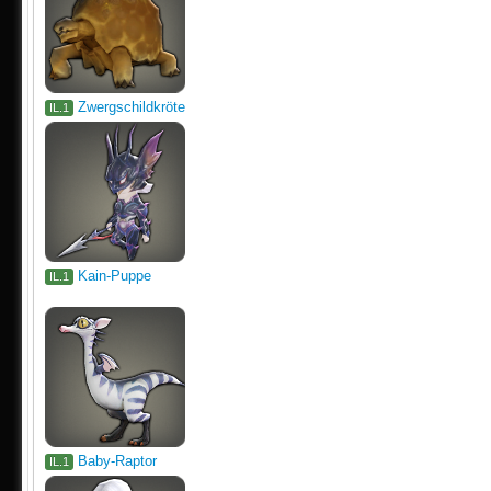
Zwergschildkröte
IL.1
Kain-Puppe
IL.1
Baby-Raptor
IL.1