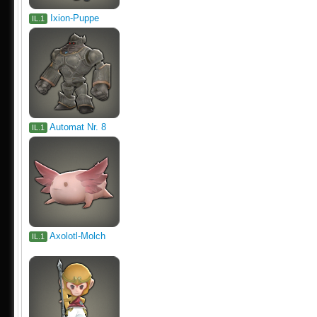
Ixion-Puppe
IL.1
Automat Nr. 8
IL.1
Axolotl-Molch
IL.1