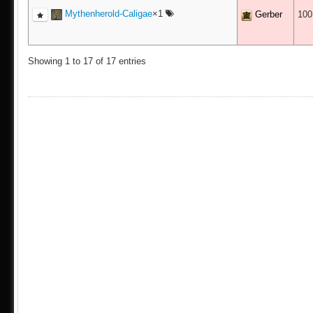
Mythenherold-Caligae
×1
Gerber
10
Showing 1 to 17 of 17 entries