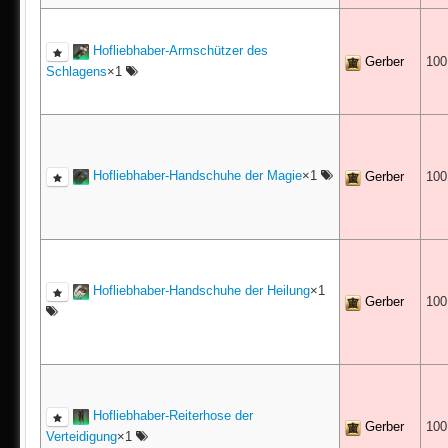
Hofliebhaber-Armschützer des
Gerber
10
Schlagens
×1
Hofliebhaber-Handschuhe der Magie
×1
Gerber
10
Hofliebhaber-Handschuhe der Heilung
×1
Gerber
10
Hofliebhaber-Reiterhose der
Gerber
10
Verteidigung
×1