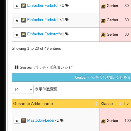
Einfacher Farbstoff
×1
Gerber
30
Einfacher Farbstoff
×1
Gerber
30
Einfacher Farbstoff
×1
Gerber
30
Showing 1 to 20 of 49 entries
Gerber パッチ7.4追加レシピ
表示件数変更
Gesamte Artikelname
Klasse
Lv
Mastodon-Leder
×1
Gerber
10