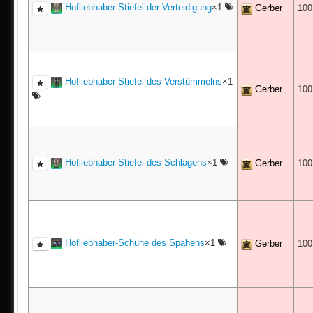
Hofliebhaber-Stiefel der Verteidigung
×1
Gerber
10
Hofliebhaber-Stiefel des Verstümmelns
×1
Gerber
10
Hofliebhaber-Stiefel des Schlagens
×1
Gerber
10
Hofliebhaber-Schuhe des Spähens
×1
Gerber
10