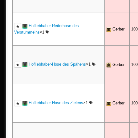
Hofliebhaber-Reiterhose des
Gerber
10
Verstümmelns
×1
Hofliebhaber-Hose des Spähens
×1
Gerber
10
Hofliebhaber-Hose des Zielens
×1
Gerber
10