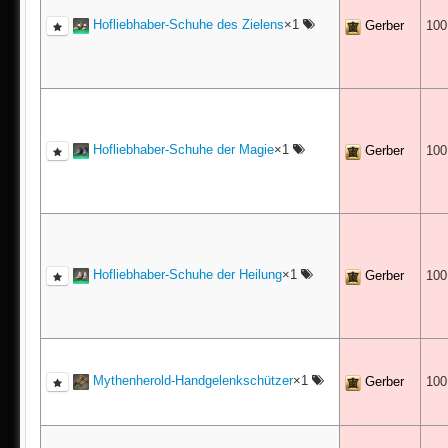
Hofliebhaber-Schuhe des Zielens
×1
Gerber
10
Hofliebhaber-Schuhe der Magie
×1
Gerber
10
Hofliebhaber-Schuhe der Heilung
×1
Gerber
10
Mythenherold-Handgelenkschützer
×1
Gerber
10