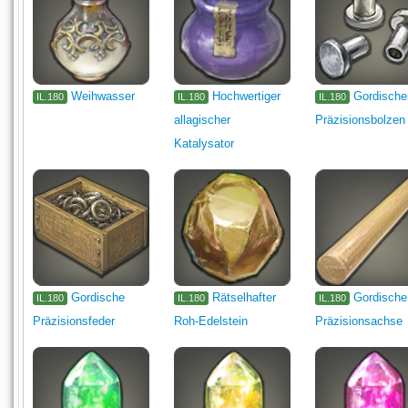
Weihwasser
Hochwertiger
Gordische
IL.180
IL.180
IL.180
allagischer
Präzisionsbolzen
Katalysator
Gordische
Rätselhafter
Gordische
IL.180
IL.180
IL.180
Präzisionsfeder
Roh-Edelstein
Präzisionsachse