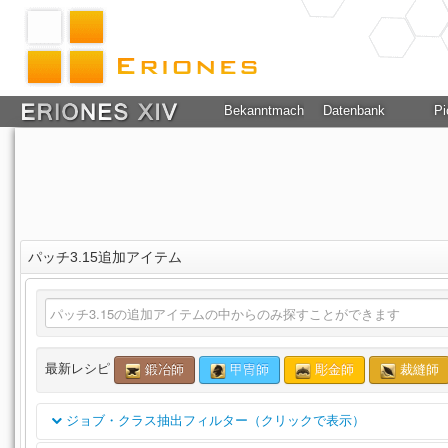
Bekanntmachung
Datenbank
Pi
パッチ3.15追加アイテム
最新レシピ
鍛冶師
甲冑師
彫金師
裁縫師
ジョブ・クラス抽出フィルター（クリックで表示）