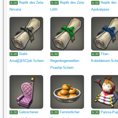
Replik des Zeta-
Replik des Zeta-
Replik des 
IL.50
IL.50
IL.50
Nirvana
Lilith
Apokalypse
Stahl-
Titan-
IL.40
IL.40
IL.40
Amalj[@SC]ok-Schein
Regenbogenwellen-
Koboldeisen-Sch
Psashp-Schein
Gebrochener
Fernöstlicher
Paissa-Pu
IL.30
IL.30
IL.30