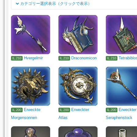
カテゴリー選択表示（クリックで表示）
Klasse
Hauptwaffe der Schurken
Hauptwaffe der Astrologen
1105
Jobklasse
Hauptwaffe der Marodeure
Hauptwaffe der Waldläufer
Haup
Thaumaturgen-Zweihandwaffe
Druiden-Zweihandwaffe
Grim
Leder
Verschiedenes
Anderes
Mobiliar
Tischdekora
Hvergelmir
Draconomicon
Tetrabiblo
IL.210
IL.210
IL.210
Erweckte
Erweckter
Erweckter
IL.200
IL.200
IL.200
Morgensonnen
Atlas
Seraphenstock