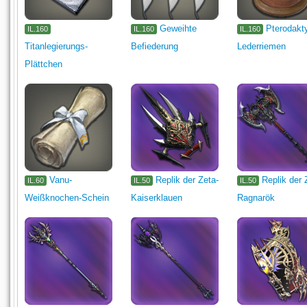
Geweihte
Pterodakt
IL.160
IL.160
IL.160
Titanlegierungs-
Befiederung
Lederriemen
Plättchen
Vanu-
Replik der Zeta-
Replik der 
IL.60
IL.50
IL.50
Weißknochen-Schein
Kaiserklauen
Ragnarök