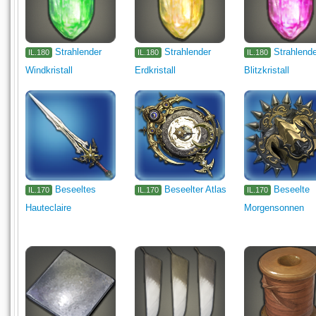
Strahlender
Strahlender
Strahlend
IL.180
IL.180
IL.180
Windkristall
Erdkristall
Blitzkristall
Beseeltes
Beseelter Atlas
Beseelte
IL.170
IL.170
IL.170
Hauteclaire
Morgensonnen