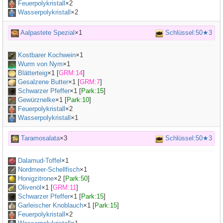
Feuerpolykristall
×2
Wasserpolykristall
×2
Aalpastete Spezial
×1
Schlüssel:50★3
Kostbarer Kochwein
×
1
Wurm von Nym
×
1
Blätterteig
×
1
[
GRM:14
]
Gesalzene Butter
×
1
[
GRM:7
]
Schwarzer Pfeffer
×
1
[
Park:15
]
Gewürznelke
×
1
[
Park:10
]
Feuerpolykristall
×2
Wasserpolykristall
×1
Taramosalata
×3
Schlüssel:50★3
Dalamud-Toffel
×
1
Nordmeer-Schellfisch
×
1
Honigzitrone
×
2
[
Park:50
]
Olivenöl
×
1
[
GRM:11
]
Schwarzer Pfeffer
×
1
[
Park:15
]
Garleischer Knoblauch
×
1
[
Park:15
]
Feuerpolykristall
×2