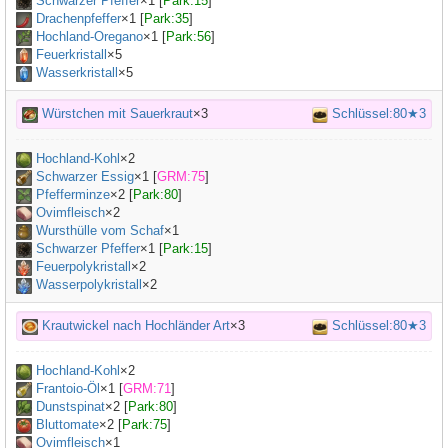
Schwarzer Pfeffer
×
1
[
Park:15
]
Drachenpfeffer
×
1
[
Park:35
]
Hochland-Oregano
×
1
[
Park:56
]
Feuerkristall
×5
Wasserkristall
×5
Würstchen mit Sauerkraut
×3
Schlüssel:80★3
Hochland-Kohl
×
2
Schwarzer Essig
×
1
[
GRM:75
]
Pfefferminze
×
2
[
Park:80
]
Ovimfleisch
×
2
Wursthülle vom Schaf
×
1
Schwarzer Pfeffer
×
1
[
Park:15
]
Feuerpolykristall
×2
Wasserpolykristall
×2
Krautwickel nach Hochländer Art
×3
Schlüssel:80★3
Hochland-Kohl
×
2
Frantoio-Öl
×
1
[
GRM:71
]
Dunstspinat
×
2
[
Park:80
]
Bluttomate
×
2
[
Park:75
]
Ovimfleisch
×
1