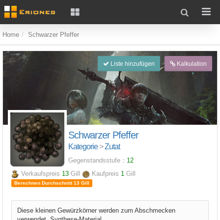
Home
Schwarzer Pfeffer
Liste hinzufügen
Kalkulation
Schwarzer Pfeffer
Kategorie
>
Zutat
Gegenstandsstufe：
12
Verkaufspreis
13
Gill
Kaufpreis
1
Gill
Berechnen Durchschnitt 13 Gill
Diese kleinen Gewürzkörner werden zum Abschmecken
verwendet. Synthese-Material