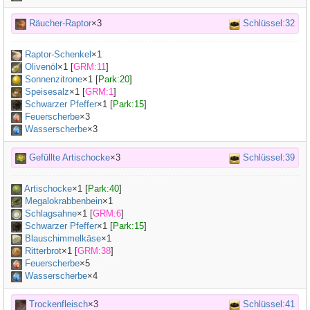
Räucher-Raptor
×3
Schlüssel:32
Raptor-Schenkel
×
1
Olivenöl
×
1
[
GRM:11
]
Sonnenzitrone
×
1
[
Park:20
]
Speisesalz
×
1
[
GRM:1
]
Schwarzer Pfeffer
×
1
[
Park:15
]
Feuerscherbe
×3
Wasserscherbe
×3
Gefüllte Artischocke
×3
Schlüssel:39
Artischocke
×
1
[
Park:40
]
Megalokrabbenbein
×
1
Schlagsahne
×
1
[
GRM:6
]
Schwarzer Pfeffer
×
1
[
Park:15
]
Blauschimmelkäse
×
1
Ritterbrot
×
1
[
GRM:38
]
Feuerscherbe
×5
Wasserscherbe
×4
Trockenfleisch
×3
Schlüssel:41