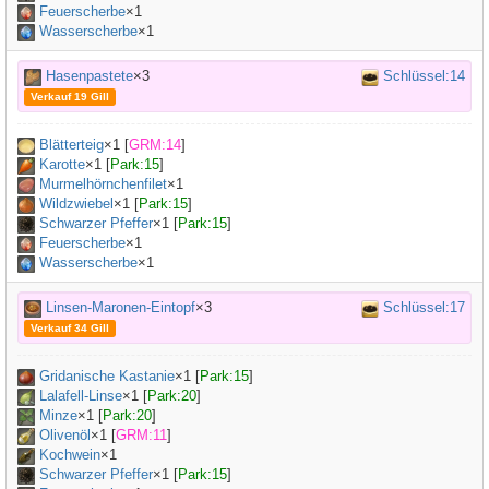
Feuerscherbe
×1
Wasserscherbe
×1
Hasenpastete
×3
Schlüssel:14
Verkauf 19 Gill
Blätterteig
×
1
[
GRM:14
]
Karotte
×
1
[
Park:15
]
Murmelhörnchenfilet
×
1
Wildzwiebel
×
1
[
Park:15
]
Schwarzer Pfeffer
×
1
[
Park:15
]
Feuerscherbe
×1
Wasserscherbe
×1
Linsen-Maronen-Eintopf
×3
Schlüssel:17
Verkauf 34 Gill
Gridanische Kastanie
×
1
[
Park:15
]
Lalafell-Linse
×
1
[
Park:20
]
Minze
×
1
[
Park:20
]
Olivenöl
×
1
[
GRM:11
]
Kochwein
×
1
Schwarzer Pfeffer
×
1
[
Park:15
]