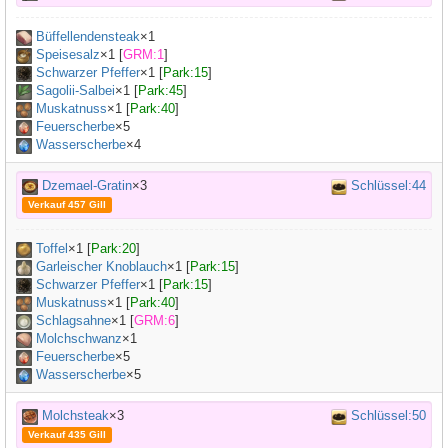
Büffellendensteak
×
1
Speisesalz
×
1
[
GRM:1
]
Schwarzer Pfeffer
×
1
[
Park:15
]
Sagolii-Salbei
×
1
[
Park:45
]
Muskatnuss
×
1
[
Park:40
]
Feuerscherbe
×5
Wasserscherbe
×4
Dzemael-Gratin
×3
Schlüssel:44
Verkauf 457 Gill
Toffel
×
1
[
Park:20
]
Garleischer Knoblauch
×
1
[
Park:15
]
Schwarzer Pfeffer
×
1
[
Park:15
]
Muskatnuss
×
1
[
Park:40
]
Schlagsahne
×
1
[
GRM:6
]
Molchschwanz
×
1
Feuerscherbe
×5
Wasserscherbe
×5
Molchsteak
×3
Schlüssel:50
Verkauf 435 Gill