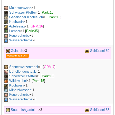
Molchschwanz
×
1
Schwarzer Pfeffer
×
1
[
Park:15
]
Garleischer Knoblauch
×
1
[
Park:15
]
Kochwein
×
1
Apfelessig
×
1
[
GRM:16
]
Lorbeer
×
1
[
Park:35
]
Feuerscherbe
×6
Wasserscherbe
×6
Gulasch
×3
Schlüssel:50
Verkauf 415 Gill
Sonnenweizenmehl
×
1
[
GRM:7
]
Büffellendensteak
×
1
Schwarzer Pfeffer
×
1
[
Park:15
]
Wildzwiebel
×
1
[
Park:15
]
Kochwein
×
1
Mineralwasser
×
1
Feuerscherbe
×6
Wasserscherbe
×6
Sauce ishgardaise
×3
Schlüssel:55