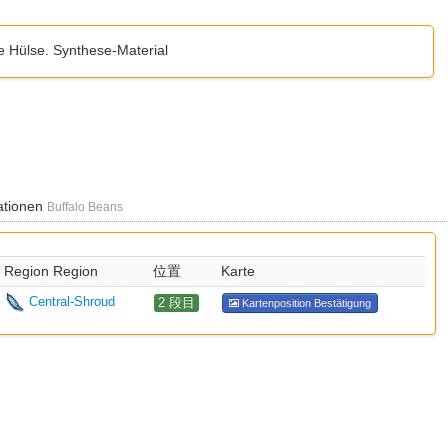
e Hülse. Synthese-Material
ationen
Buffalo Beans
Region Region
位置
Karte
Central-Shroud
2 段目
Kartenposition Bestätigung