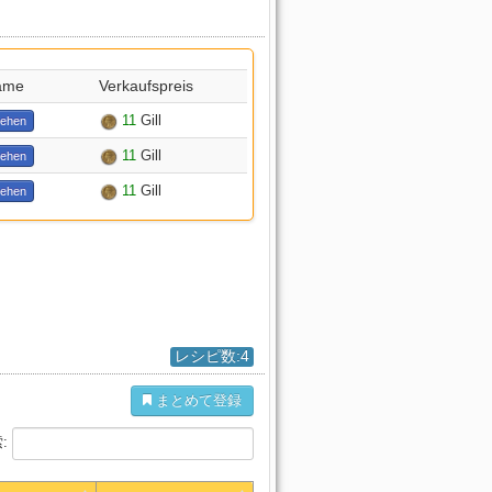
ame
Verkaufspreis
11
Gill
sehen
11
Gill
sehen
11
Gill
sehen
レシピ数:4
まとめて登録
: