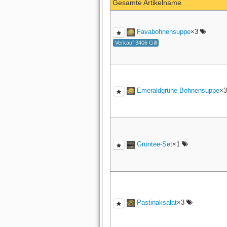
Gesamte Artikelname
Favabohnensuppe
×3
Verkauf 3406 Gill
Emeraldgrüne Bohnensuppe
×
Grüntee-Set
×1
Pastinaksalat
×3