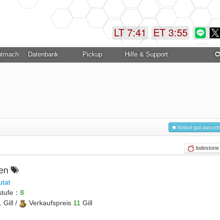
LT 7:41
ET 3:55
ntmachung
Datenbank
Pickup
Hilfe & Support
Artikel gut ausse
lodestone
nen
utat
stufe：
8
1
Gill /
Verkaufspreis
11
Gill