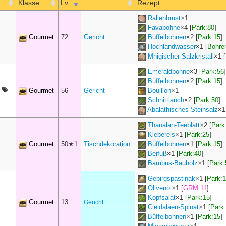
Klasse
Lv
Rezept
Rallenbrust
×
1
Favabohne
×
4
[
Park:80
]
Gourmet
72
Gericht
Büffelbohnen
×
2
[
Park:15
]
Hochlandwasser
×
1
[
Bohre
Mhigischer Salzkristall
×
1
[
Emeraldbohne
×
3
[
Park:56
]
Büffelbohnen
×
2
[
Park:15
]
3
Gourmet
56
Gericht
Bouillon
×
1
Schnittlauch
×
2
[
Park:50
]
Abalathisches Steinsalz
×
1
Thanalan-Teeblatt
×
2
[
Park
Klebereis
×
1
[
Park:25
]
Gourmet
50★1
Tischdekoration
Büffelbohnen
×
1
[
Park:15
]
Beifuß
×
1
[
Park:40
]
Bambus-Bauholz
×
1
[
Park:
Gebirgspastinak
×
1
[
Park:
Olivenöl
×
1
[
GRM:11
]
Kopfsalat
×
1
[
Park:15
]
Gourmet
13
Gericht
Cieldaläen-Spinat
×
1
[
Park
Büffelbohnen
×
1
[
Park:15
]