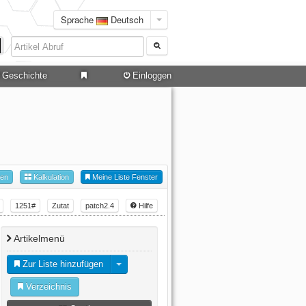
Sprache
Deutsch
Geschichte
Einloggen
hen
Kalkulation
Meine Liste Fenster
1251#
Zutat
patch2.4
Hilfe
Artikelmenü
Zur Liste hinzufügen
Verzeichnis