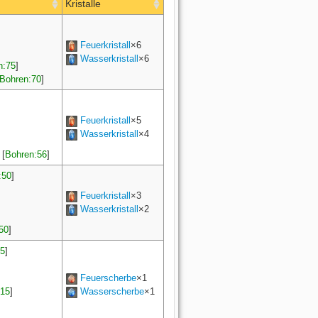
Kristalle
Feuerkristall
×6
Wasserkristall
×6
n:75
]
Bohren:70
]
Feuerkristall
×5
Wasserkristall
×4
[
Bohren:56
]
:50
]
Feuerkristall
×3
Wasserkristall
×2
50
]
15
]
Feuerscherbe
×1
:15
]
Wasserscherbe
×1