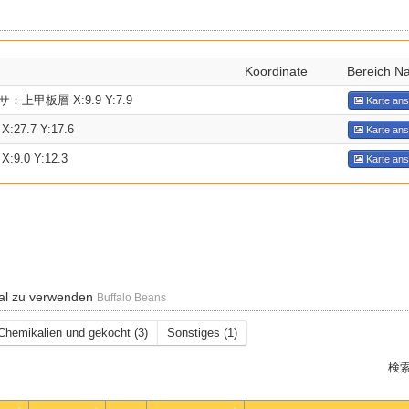
Koordinate
Bereich N
上甲板層 X:9.9 Y:7.9
Karte an
7.7 Y:17.6
Karte an
.0 Y:12.3
Karte an
al zu verwenden
Buffalo Beans
Chemikalien und gekocht (3)
Sonstiges (1)
検索