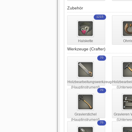
Zubehör
1215
Halskette
Ohrri
Werkzeuge (Crafter)
70
Holzbearbeitungswerkzeuge
Holzbearbe
(Hauptinstrument)
(Unterwe
70
Gravierstichel
Gravieren
(Hauptinstrument)
(Unterwe
70