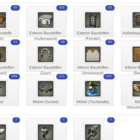
45
102
15
stoffe
Exterior Baustoffen
Exterior Baustoffen
Außenbaus
h)
(Außenwand)
(Fenster)
15
18
63
austoffen
Exterior Baustoffen
Interior Baustoffen
Interior 
oard)
(Zaun)
(Innenwand)
(Bo
399
171
522
el
Möbel (Sockel)
Möbel (Tischplatte)
Mö
(Wandm
7
7
7