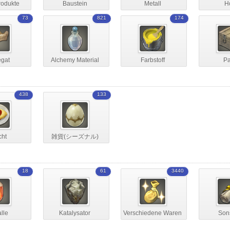
rodukte
Baustein
Metall
H
73
821
174
egat
Alchemy Material
Farbstoff
Pa
438
133
cht
雑貨(シーズナル)
18
61
3440
alle
Katalysator
Verschiedene Waren
Son