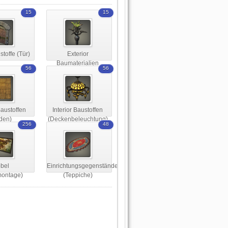
15
15
toffe (Tür)
Exterior
Baumaterialien
56
56
(Dachdekoration)
Baustoffen
Interior Baustoffen
den)
(Deckenbeleuchtung)
256
48
bel
Einrichtungsgegenstände
ontage)
(Teppiche)