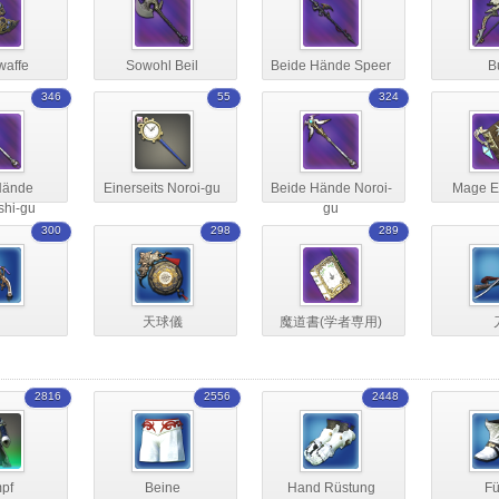
waffe
Sowohl Beil
Beide Hände Speer
B
346
55
324
Hände
Einerseits Noroi-gu
Beide Hände Noroi-
Mage E
shi-gu
gu
300
298
289
天球儀
魔道書(学者専用)
2816
2556
2448
pf
Beine
Hand Rüstung
F