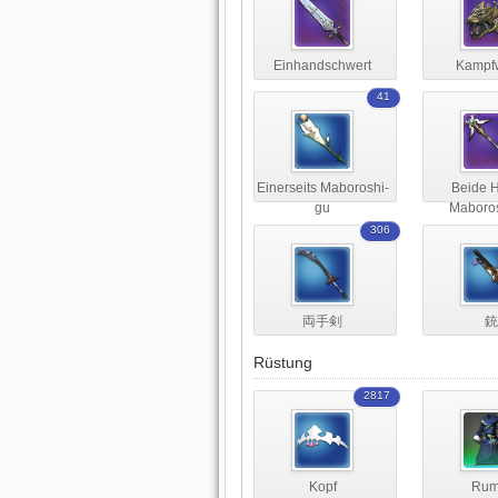
Einhandschwert
Kampf
41
Einerseits Maboroshi-
Beide 
gu
Maboro
306
両手剣
銃
Rüstung
2817
Kopf
Rum