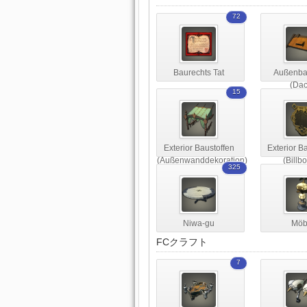
72
Baurechts Tat
Außenbau
(Dac
15
Exterior Baustoffen
Exterior B
(Außenwanddekoration)
(Billb
325
Niwa-gu
Möb
FCクラフト
7