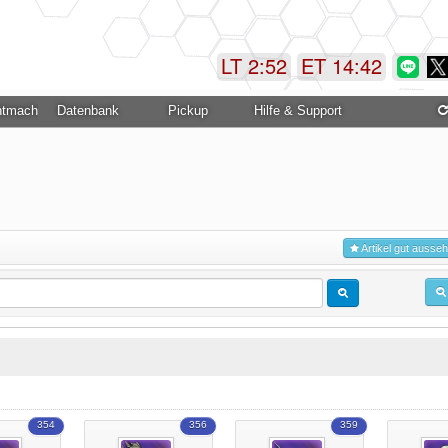
LT 2:52
ET 14:42
ntmachung
Datenbank
Pickup
Hilfe & Support
Artikel gut ausse
354
356
359