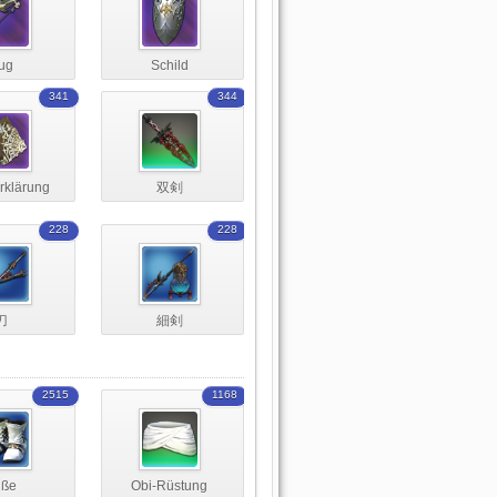
ug
Schild
341
344
rklärung
双剣
228
228
刀
細剣
2515
1168
üße
Obi-Rüstung