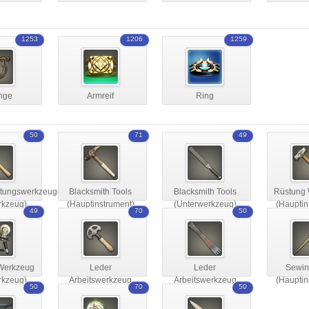
1253
1206
1259
nge
Armreif
Ring
50
71
49
itungswerkzeuge
Blacksmith Tools
Blacksmith Tools
Rüstung
rkzeug)
(Hauptinstrument)
(Unterwerkzeug)
(Hauptin
49
70
50
 Werkzeug
Leder
Leder
Sewin
rkzeug)
Arbeitswerkzeug
Arbeitswerkzeug
(Hauptin
50
70
50
(Hauptinstrument)
(Unterwerkzeug)