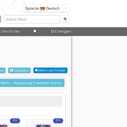
Sprache
Deutsch
Geschichte
Einloggen
hen
Kalkulation
Meine Liste Fenster
Waffe・Ausrüstung Erweiterte Suche
352
371