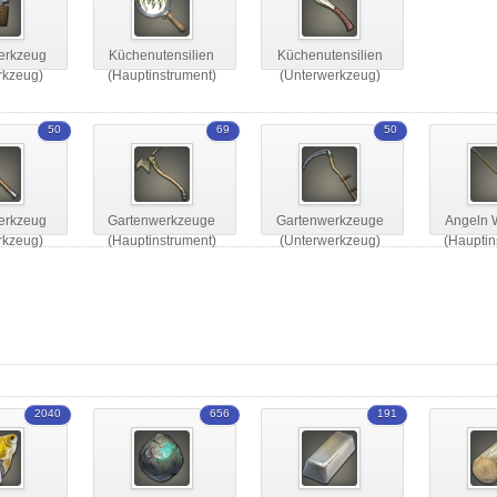
erkzeug
Küchenutensilien
Küchenutensilien
rkzeug)
(Hauptinstrument)
(Unterwerkzeug)
50
69
50
erkzeug
Gartenwerkzeuge
Gartenwerkzeuge
Angeln 
rkzeug)
(Hauptinstrument)
(Unterwerkzeug)
(Hauptin
2040
656
191