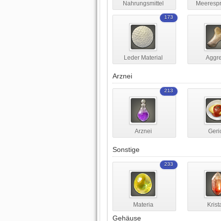
Nahrungsmittel
Meeresp
173
Leder Material
Aggr
Arznei
213
Arznei
Geri
Sonstige
233
Materia
Krist
Gehäuse