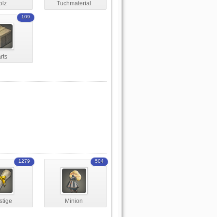
olz
Tuchmaterial
109
rts
1279
504
stige
Minion