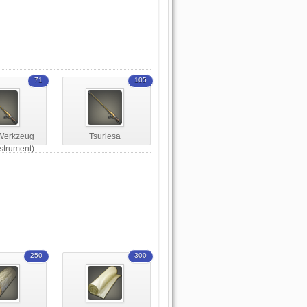
71
105
Werkzeug
Tsuriesa
strument)
250
300