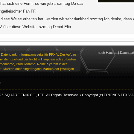
at sich eine Form, so wie jetzt. szmtag Da das
ngefleischter Fan FF,
 diese Weise erhalten hat, werden wir sehr dankbar! szmtag Ich denke, dass es
IV über diese Website. szmtag Depot Elio
nach Hause
|
|
Datenba
 Datenbank, Informationsseite für FFXIV. Der Aufbau
it dem Ziel und der leicht in Haupt einfach zu bedien
irmenname, Produktname, Name-System in der
t, Marken oder eingetragene Marken der jeweiligen
s
25 SQUARE ENIX CO., LTD. All Rights Reserved. / Copyright (c) ERIONES FFXIV All