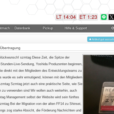
LT 14:04
ET 1:23
ntmachung
Datenbank
Pickup
Hilfe & Support
Artikel gut ausse
-Übertragung
lückwunsch! szmtag Diese Zeit, die Spitze der
14-Stunden-Live-Sendung, Yoshida Produzenten beginnen,
ie direkt mit den Mitgliedern des Entwicklungsteams zu
s wurde es sehr ermutigend, können mit den Mitgliedern
zmtag Szmtag jetzt auch eine praktische Seite, wie Sie
ern zu verwenden sind Wir wollen auch weiterhin, auch
zmtag Management selbst der Website wird sein fünftes
szmtag Bei der Migration von der alten FF14 zu Shinsei,
ings zog starke Absicht, die Förderung Nachrichten und