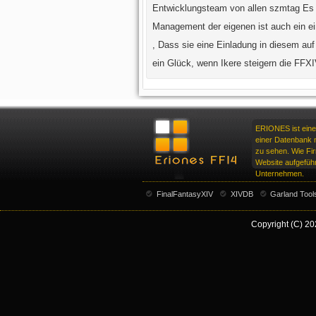
Entwicklungsteam von allen szmtag Es h
Management der eigenen ist auch ein ei
, Dass sie eine Einladung in diesem auf
ein Glück, wenn Ikere steigern die FFX
ERIONES ist eine
einer Datenbank m
zu sehen. Wie F
Website aufgeführ
Unternehmen.
FinalFantasyXIV
XIVDB
Garland Tool
Copyright (C) 20