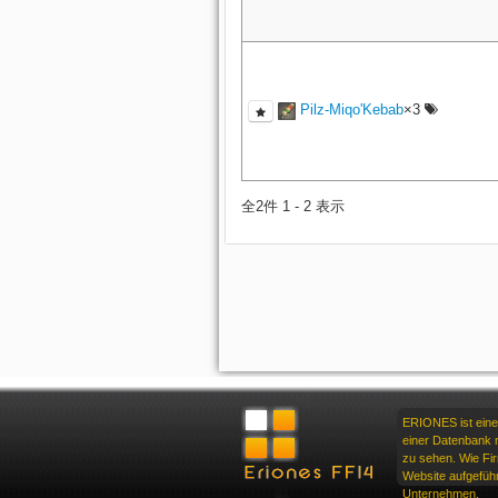
Pilz-Miqo'Kebab
×3
全2件 1 - 2 表示
ERIONES ist eine
einer Datenbank m
zu sehen. Wie F
Website aufgeführ
Unternehmen.