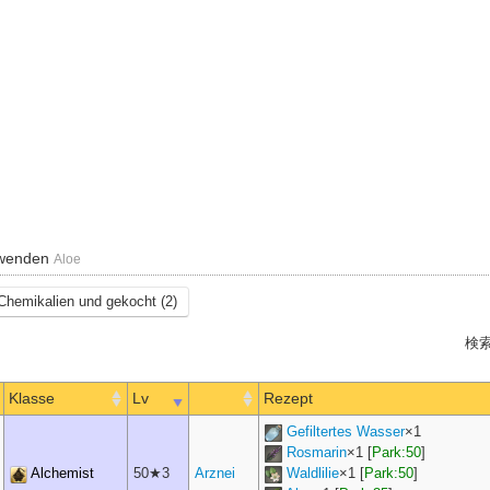
rwenden
Aloe
Chemikalien und gekocht (2)
検索
Klasse
Lv
Rezept
Gefiltertes Wasser
×
1
Rosmarin
×
1
[
Park:50
]
Alchemist
50★3
Arznei
Waldlilie
×
1
[
Park:50
]