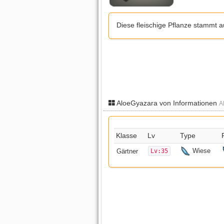
Diese fleischige Pflanze stammt 
AloeGyazara von Informationen
A
Klasse
Lv
Type
Wiese
Gärtner
Lv:35