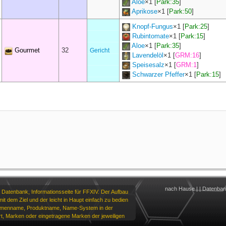
Aloe
×
1
[
Park:35
]
Aprikose
×
1
[
Park:50
]
Knopf-Fungus
×
1
[
Park:25
]
Rubintomate
×
1
[
Park:15
]
Aloe
×
1
[
Park:35
]
Gourmet
32
Gericht
Lavendelöl
×
1
[
GRM:16
]
Speisesalz
×
1
[
GRM:1
]
Schwarzer Pfeffer
×
1
[
Park:15
]
nach Hause
|
|
Datenba
 Datenbank, Informationsseite für FFXIV. Der Aufbau
it dem Ziel und der leicht in Haupt einfach zu bedien
irmenname, Produktname, Name-System in der
t, Marken oder eingetragene Marken der jeweiligen