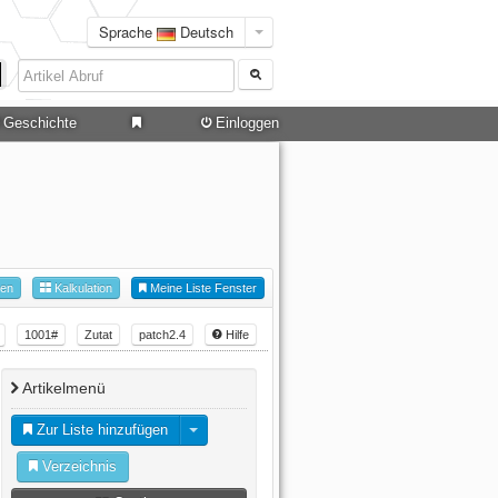
Sprache
Deutsch
Geschichte
Einloggen
hen
Kalkulation
Meine Liste Fenster
1001#
Zutat
patch2.4
Hilfe
Artikelmenü
Zur Liste hinzufügen
Verzeichnis