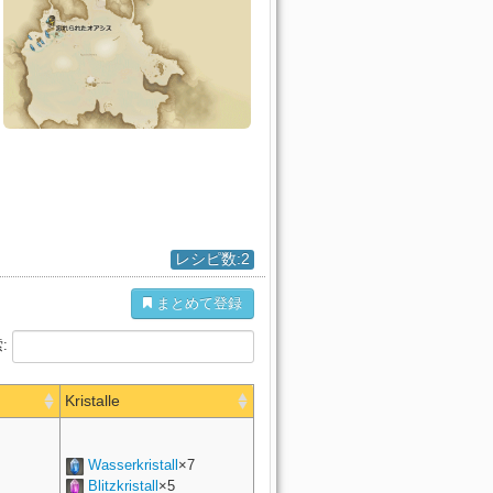
レシピ数:2
まとめて登録
:
Kristalle
Wasserkristall
×7
Blitzkristall
×5