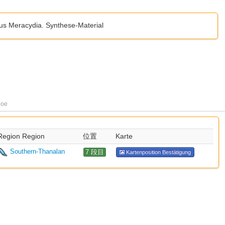
aus Meracydia. Synthese-Material
loe
Region Region
位置
Karte
Southern-Thanalan
7 段目
Kartenposition Bestätigung