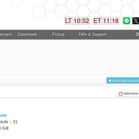
LT 10:53
ET 11:19
ntmachung
Datenbank
Pickup
Hilfe & Support
Artikel gut ausse
lodestone
utat
stufe：
31
3
Gill