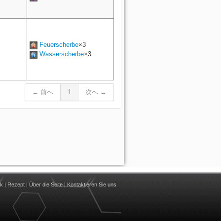
Feuerscherbe
×3
Wasserscherbe
×3
← 前へ
1
次へ →
nk
|
Rezept
|
Über die Seite
|
Kontaktieren Sie uns