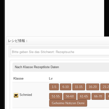
レシピ情報：
Nach Klasse Rezeptliste Daten
Klasse
Lv
1-5
6-10
11-15
16-20
21-
Schmied
51-55
56-60
61-65
66-70
Geheime Notizen Demi