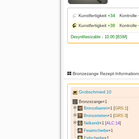
Kunstfertigkeit
+34
Kontrolle
Kunstfertigkeit
+38
Kontrolle
Desynthesizable：10.00 [BSM]
Bronzezange Rezept-Information
Grobschmied:10
Bronzezange×
1
Bronzebarren
×
1
[
GRS:1
]
Bronzenieten
×
1
[
GRS:3
]
Nelkenöl
×
1
[
ALC:14
]
Feuerscherbe
×
1
Erdscherbe
×
1