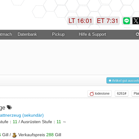
LT 16:01
ET 7:31
ntmachung
Datenbank
Pickup
Hilfe & Support
Artikel gut ausse
lodestone
6261#
Pla
nge
lattnerzeug (sekundär)
stufe：
11
/ Ausrüsten Stufe：
11
～
6
Gill /
Verkaufspreis
288
Gill