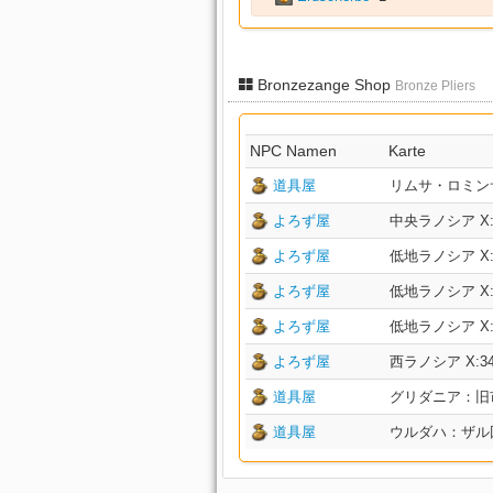
Bronzezange Shop
Bronze Pliers
NPC Namen
Karte
道具屋
リムサ・ロミンサ：下
よろず屋
中央ラノシア X:25
よろず屋
低地ラノシア X:32
よろず屋
低地ラノシア X:25
よろず屋
低地ラノシア X:21
よろず屋
西ラノシア X:34.8
道具屋
グリダニア：旧市街 
道具屋
ウルダハ：ザル回廊 