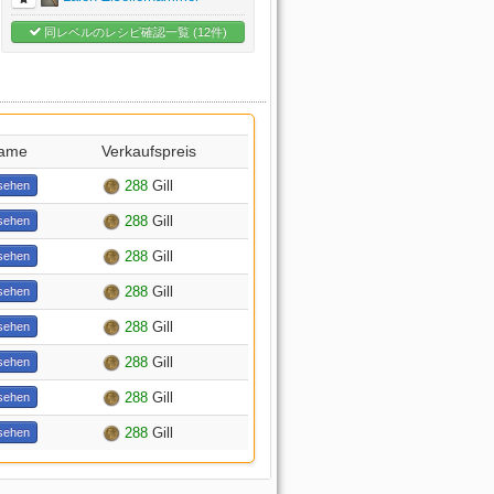
同レベルのレシピ確認一覧 (12件)
Name
Verkaufspreis
288
Gill
sehen
288
Gill
sehen
288
Gill
sehen
288
Gill
sehen
288
Gill
sehen
288
Gill
sehen
288
Gill
sehen
288
Gill
sehen