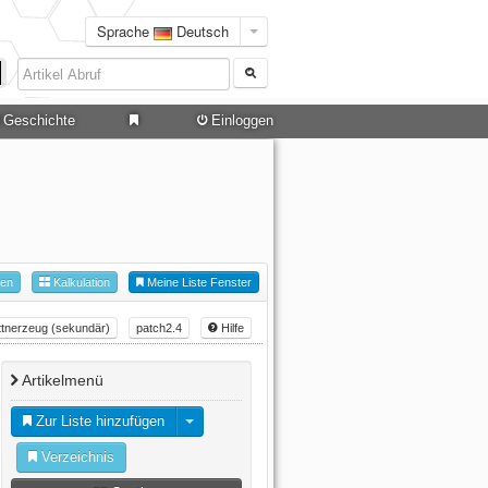
Sprache
Deutsch
Geschichte
Einloggen
hen
Kalkulation
Meine Liste Fenster
ttnerzeug (sekundär)
patch2.4
Hilfe
Artikelmenü
Zur Liste hinzufügen
Verzeichnis