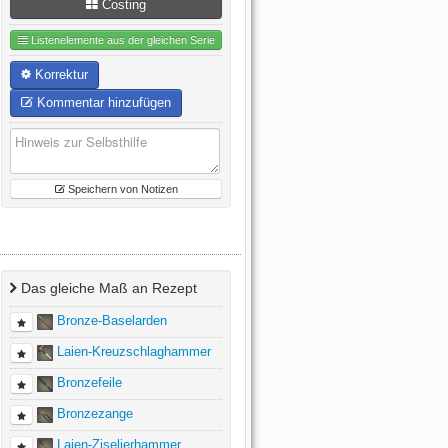
Costing
Listenelemente aus der gleichen Serie
Korrektur
Kommentar hinzufügen
Speichern von Notizen
Das gleiche Maß an Rezept
Bronze-Baselarden
Laien-Kreuzschlaghammer
Bronzefeile
Bronzezange
Laien-Ziselierhammer