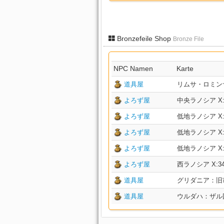
Bronzefeile Shop
Bronze File
NPC Namen
Karte
道具屋
リムサ・ロミンサ：下
よろず屋
中央ラノシア X:25
よろず屋
低地ラノシア X:32
よろず屋
低地ラノシア X:25
よろず屋
低地ラノシア X:21
よろず屋
西ラノシア X:34.8
道具屋
グリダニア：旧市街 
道具屋
ウルダハ：ザル回廊 