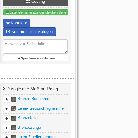
Costing
Listenelemente aus der gleichen Serie
Korrektur
Kommentar hinzufügen
Speichern von Notizen
Das gleiche Maß an Rezept
Bronze-Baselarden
Laien-Kreuzschlaghammer
Bronzefeile
Bronzezange
Laien-Ziselierhammer