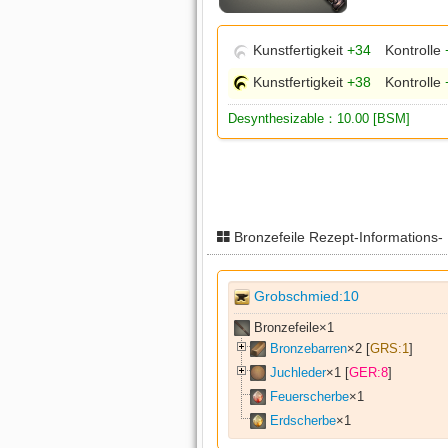
Kunstfertigkeit
+34
Kontrolle
Kunstfertigkeit
+38
Kontrolle
Desynthesizable：10.00 [BSM]
Bronzefeile Rezept-Informations-
Grobschmied:10
Bronzefeile×
1
Bronzebarren
×
2
[
GRS:1
]
Juchleder
×
1
[
GER:8
]
Feuerscherbe
×
1
Erdscherbe
×
1