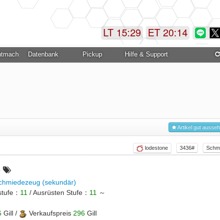
LT 15:29
ET 20:14
ntmachung
Datenbank
Pickup
Hilfe & Support
Artikel gut ausse
lodestone
3436#
Schm
e
chmiedezeug (sekundär)
stufe：
11
/ Ausrüsten Stufe：
11
～
6
Gill /
Verkaufspreis
296
Gill