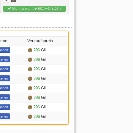
同レベルのレシピ確認一覧 (12件)
Name
Verkaufspreis
296
Gill
sehen
296
Gill
sehen
296
Gill
sehen
296
Gill
sehen
296
Gill
sehen
296
Gill
sehen
296
Gill
sehen
296
Gill
sehen