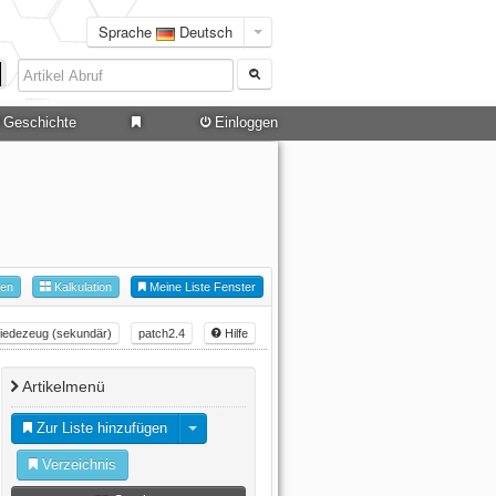
Sprache
Deutsch
Geschichte
Einloggen
hen
Kalkulation
Meine Liste Fenster
iedezeug (sekundär)
patch2.4
Hilfe
Artikelmenü
Zur Liste hinzufügen
Verzeichnis