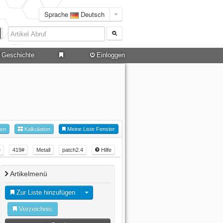
Sprache
Deutsch
Geschichte
Einloggen
hen
Kalkulation
Meine Liste Fenster
e
419#
Metall
patch2.4
Hilfe
Artikelmenü
Zur Liste hinzufügen
Verzeichnis