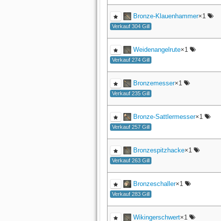
Bronze-Klauenhammer
×1
Verkauf 304 Gill
Weidenangelrute
×1
Verkauf 274 Gill
Bronzemesser
×1
Verkauf 235 Gill
Bronze-Sattlermesser
×1
Verkauf 257 Gill
Bronzespitzhacke
×1
Verkauf 263 Gill
Bronzeschaller
×1
Verkauf 283 Gill
Wikingerschwert
×1