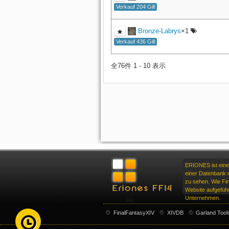
Verkauf 204 Gill
Bronze-Labrys
×1
Verkauf 436 Gill
全76件 1 - 10 表示
ERIONES ist eine
einer Datenbank m
zu sehen. Wie F
Website aufgeführ
Unternehmen.
FinalFantasyXIV
XIVDB
Garland Tool