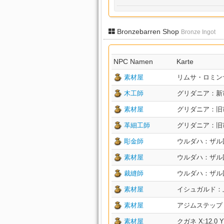
Bronzebarren Shop
Bronze Ingot
NPC Namen
Karte
素材屋
リムサ・ロミンサ：下
木工師
グリダニア：新市街 
素材屋
グリダニア：旧市街 
革細工師
グリダニア：旧市街 
彫金師
ウルダハ：ザル回廊 
素材屋
ウルダハ：ザル回廊 
裁縫師
ウルダハ：ザル回廊 
素材屋
イシュガルド：上層 
素材屋
アジムステップ X:3
素材屋
クガネ X:12.0 Y: