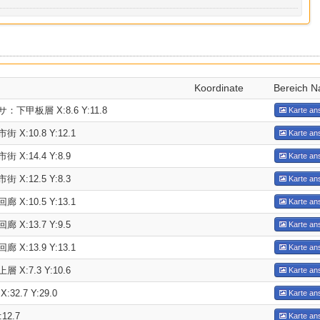
Koordinate
Bereich 
甲板層 X:8.6 Y:11.8
Karte an
X:10.8 Y:12.1
Karte an
X:14.4 Y:8.9
Karte an
X:12.5 Y:8.3
Karte an
X:10.5 Y:13.1
Karte an
X:13.7 Y:9.5
Karte an
X:13.9 Y:13.1
Karte an
X:7.3 Y:10.6
Karte an
2.7 Y:29.0
Karte an
12.7
Karte an