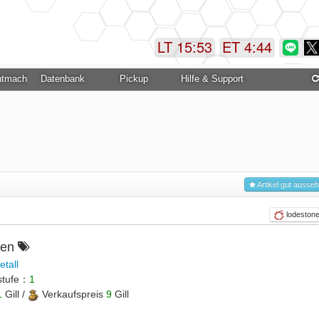
LT 15:53
ET 4:44
ntmachung
Datenbank
Pickup
Hilfe & Support
Artikel gut ausse
lodeston
ren
etall
stufe：
1
1
Gill /
Verkaufspreis
9
Gill