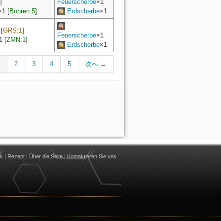
]
Feuerscherbe
×1
×
1
[
Bohren:5
]
Erdscherbe
×1
[
GRS:1
]
Feuerscherbe
×1
1
[
ZMN:1
]
Erdscherbe
×1
2
3
4
5
次へ →
nk
|
Rezept
|
Über die Seite
|
Kontaktieren Sie uns