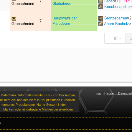
7
Leder
×
1
[
GER:1
Grobschmied
Gladiatoren
Knochensplitter
Bronzebarren
×
2
Hauptwaffe der
7
Grobschmied
Marodeure
Ahorn-Bauholz
×
← 前へ
1
nach Hause
|
|
Datenba
 Datenbank, Informationsseite für FFXIV. Der Aufbau
it dem Ziel und der leicht in Haupt einfach zu bedien
irmenname, Produktname, Name-System in der
t, Marken oder eingetragene Marken der jeweiligen
s