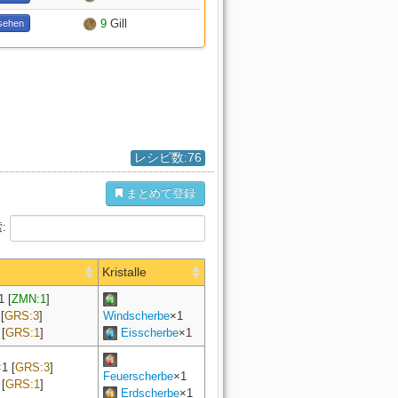
9
Gill
sehen
レシピ数:76
まとめて登録
:
Kristalle
1
[
ZMN:1
]
[
GRS:3
]
Windscherbe
×1
[
GRS:1
]
Eisscherbe
×1
×
1
[
GRS:3
]
Feuerscherbe
×1
[
GRS:1
]
Erdscherbe
×1