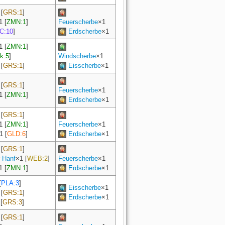
[
GRS:1
]
1
[
ZMN:1
]
Feuerscherbe
×1
C:10
]
Erdscherbe
×1
1
[
ZMN:1
]
k:5
]
Windscherbe
×1
[
GRS:1
]
Eisscherbe
×1
[
GRS:1
]
Feuerscherbe
×1
1
[
ZMN:1
]
Erdscherbe
×1
[
GRS:1
]
1
[
ZMN:1
]
Feuerscherbe
×1
1
[
GLD:6
]
Erdscherbe
×1
[
GRS:1
]
 Hanf
×
1
[
WEB:2
]
Feuerscherbe
×1
1
[
ZMN:1
]
Erdscherbe
×1
[
PLA:3
]
Eisscherbe
×1
[
GRS:1
]
Erdscherbe
×1
[
GRS:3
]
[
GRS:1
]