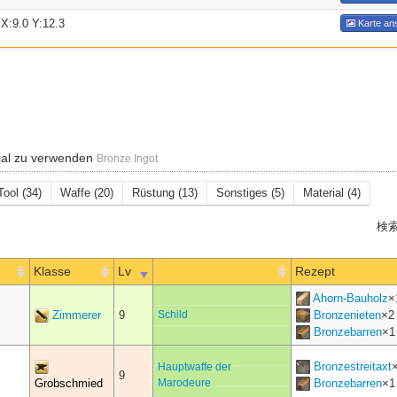
.0 Y:12.3
Karte an
al zu verwenden
Bronze Ingot
Tool (34)
Waffe (20)
Rüstung (13)
Sonstiges (5)
Material (4)
検索
Klasse
Lv
Rezept
Ahorn-Bauholz
×
Zimmerer
9
Schild
Bronzenieten
×
2
Bronzebarren
×
1
Bronzestreitaxt
Hauptwaffe der
9
Grobschmied
Marodeure
Bronzebarren
×
1