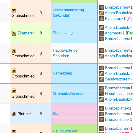
Bronzebarren
×
1
Zimmermannszeug
9
Ahorn-Bauholz
×
Grobschmied
(sekundär)
Fischtran
×
1
[
AL
Ahorn-Bauholz
×
Zimmerer
8
Fischerzeug
Ahornast
×
1
[
Par
Bronzebarren
×
1
Hauptwaffe der
Bronzebarren
×
2
8
Grobschmied
Schurken
Ahorn-Bauholz
×
Bronzebarren
×
1
8
Gerberzeug
Ahorn-Bauholz
×
Grobschmied
Sandwetzstein
×
Bronzebarren
×
1
8
Minenarbeiterzeug
Naturbelassener
Grobschmied
Ahorn-Bauholz
×
Bronzeplatte
×
1
Plattner
8
Kopf
Bronzebarren
×
1
Bronzenieten
×
1
Bronzebarren
×
1
Hauptwaffe der