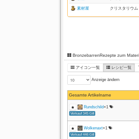
素材屋
クリスタリウム X:9
BronzebarrenRezepte zum Materi
アイコン一覧
レシピ一覧
Anzeige ändern
Gesamte Artikelname
Rundschild
×1
Verkauf 345 Gill
Wolkenaxt
×1
Verkauf 446 Gill