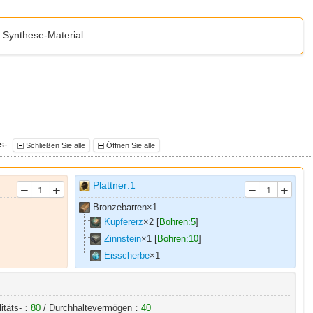
 Synthese-Material
ns-
Schließen Sie alle
Öffnen Sie alle
Plattner:1
Bronzebarren×
1
Kupfererz
×
2
[
Bohren:5
]
Zinnstein
×
1
[
Bohren:10
]
Eisscherbe
×
1
litäts-：
80
/ Durchhaltevermögen：
40