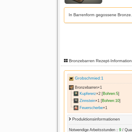
In Barrenform gegossene Bronze.
Bronzebarren Rezept-Informatio
Grobschmied:1
Bronzebarren×
1
Kupfererz
×
2
[
Bohren:5
]
Zinnstein
×
1
[
Bohren:10
]
Feuerscherbe
×
1
Produktionsinformationen
Notwendige Arbeitsstunden：
9
/ Qua