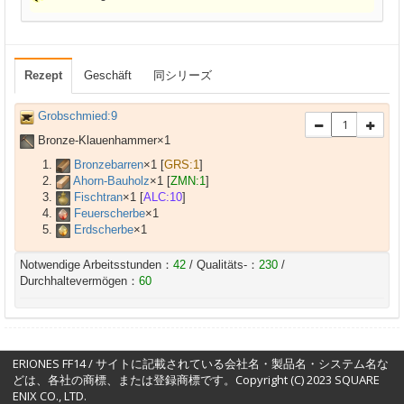
Rezept
Geschäft
同シリーズ
Grobschmied:9
Bronze-Klauenhammer×
1
Bronzebarren
×
1
[
GRS:1
]
Ahorn-Bauholz
×
1
[
ZMN:1
]
Fischtran
×
1
[
ALC:10
]
Feuerscherbe
×
1
Erdscherbe
×
1
Notwendige Arbeitsstunden：
42
/ Qualitäts-：
230
/
Durchhaltevermögen：
60
ERIONES FF14 / サイトに記載されている会社名・製品名・システム名な
どは、各社の商標、または登録商標です。Copyright (C) 2023 SQUARE
ENIX CO., LTD.