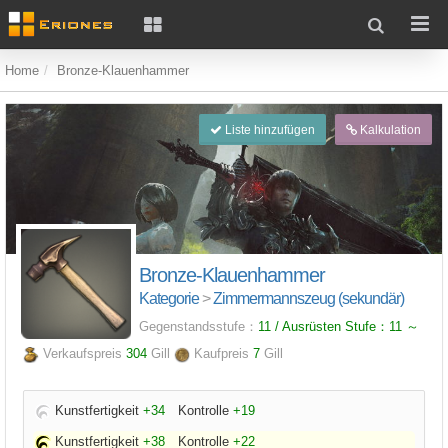
Home
Bronze-Klauenhammer
Liste hinzufügen
Kalkulation
Bronze-Klauenhammer
Kategorie
>
Zimmermannszeug (sekundär)
Gegenstandsstufe：
11 / Ausrüsten Stufe：
11
～
Verkaufspreis
304
Gill
Kaufpreis
7
Gill
Kunstfertigkeit
+34
Kontrolle
+19
Kunstfertigkeit
+38
Kontrolle
+22