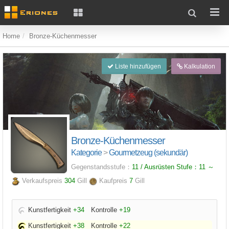
Home
Bronze-Küchenmesser
Liste hinzufügen
Kalkulation
Bronze-Küchenmesser
Kategorie
>
Gourmetzeug (sekundär)
Gegenstandsstufe：
11 / Ausrüsten Stufe：
11
～
Verkaufspreis
304
Gill
Kaufpreis
7
Gill
Kunstfertigkeit
+34
Kontrolle
+19
Kunstfertigkeit
+38
Kontrolle
+22