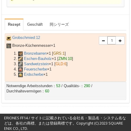
Rezept
Geschäft
同シリーズ
Grobschmied:12
Bronze-Küchenmesser×
1
Bronzebarren
×
1
[
GRS:1
]
Eschen-Bauholz
×
1
[
ZMN:10
]
Sandwetzstein
×
1
[
GLD:6
]
Feuerscherbe
×
1
Erdscherbe
×
1
Notwendige Arbeitsstunden：
53
/ Qualitäts-：
290
/
Durchhaltevermögen：
60
ERIONES FF14 / サイトに記載されている会社名・製品名・システム名な
どは、各社の商標、または登録商標です。Copyright (C) 2023 SQUARE
ENIX CO., LTD.