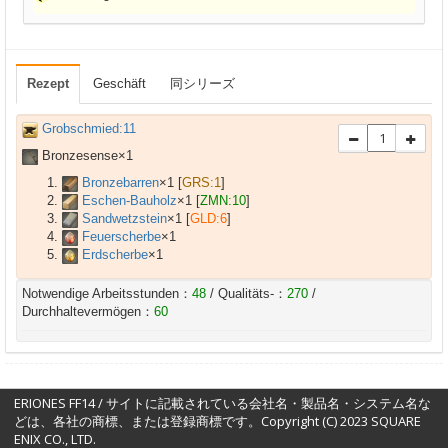
Rezept
Geschäft
同シリーズ
Grobschmied:11
Bronzesense×
1
Bronzebarren
×
1
[
GRS:1
]
Eschen-Bauholz
×
1
[
ZMN:10
]
Sandwetzstein
×
1
[
GLD:6
]
Feuerscherbe
×
1
Erdscherbe
×
1
Notwendige Arbeitsstunden：
48
/ Qualitäts-：
270
/
Durchhaltevermögen：
60
ERIONES FF14 / サイトに記載されている会社名・製品名・システム名な
どは、各社の商標、または登録商標です。Copyright (C) 2023 SQUARE
ENIX CO., LTD.