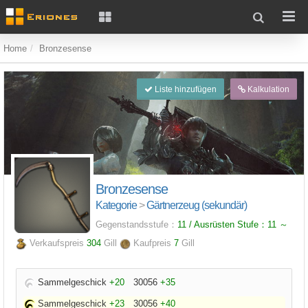
Home
Bronzesense
Liste hinzufügen
Kalkulation
Bronzesense
Kategorie
>
Gärtnerzeug (sekundär)
Gegenstandsstufe：
11 / Ausrüsten Stufe：
11
～
Verkaufspreis
304
Gill
Kaufpreis
7
Gill
Sammelgeschick
+20
30056
+35
Sammelgeschick
+23
30056
+40