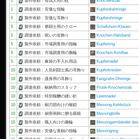
1
製作依頼：怪我人用の杖
Knochenstab
1
調達依頼：安価な指輪
Kupferdrahtringe
5
製作依頼：安価な耳飾り
Kupferohrringe
5
製作依頼：拳闘士用のクロー
Schafshorn-Klauen
5
調達依頼：呪いの首飾り
Knochen-Halsband
5
製作依頼：市場調査用の指輪
Kupferring
5
製作依頼：市場調査用の腕輪
Knochen-Armillae
5
調達依頼：麻袋の手入れ用品
Kupfernadel
10
製作依頼：人気剣闘士風の耳飾り
Kupferkreolen
10
製作依頼：護身用の耳飾り
Fangzahn-Ohrringe
10
調達依頼：献納用のスタッフ
Prunk-Knochenstab
10
製作依頼：特別報酬の縫い針
Laiennadel
10
製作依頼：銅刃団向けの喉鎧
Messing-Kehlstück
10
調達依頼：細密画師に贈る眼鏡
Messingbrille
15
製作依頼：職人向けの腕輪
Messingarmbänder des
15
製作依頼：安価な黄銅の指輪
Messingring