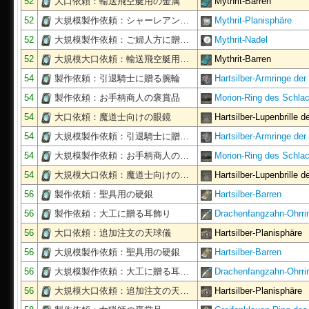
52
大口依頼：輸送飛空艇用の金属
Mythrit-Barren
52
大規模製作依頼：シャーレアン…
Mythrit-Planisphäre
52
大規模製作依頼：ご婦人方に贈…
Mythrit-Nadel
52
大規模大口依頼：輸送飛空艇用…
Mythrit-Barren
54
製作依頼：引退騎士に贈る腕輪
Hartsilber-Armringe de
54
製作依頼：お手柄商人の褒賞品
Morion-Ring des Schla
54
大口依頼：魔道士向けの眼鏡
Hartsilber-Lupenbrille 
54
大規模製作依頼：引退騎士に贈…
Hartsilber-Armringe de
54
大規模製作依頼：お手柄商人の…
Morion-Ring des Schla
54
大規模大口依頼：魔道士向けの…
Hartsilber-Lupenbrille 
56
製作依頼：聖具用の硬銀
Hartsilber-Barren
56
製作依頼：大工に贈る耳飾り
Drachenfangzahn-Ohrri
56
大口依頼：追加注文の天球儀
Hartsilber-Planisphäre
56
大規模製作依頼：聖具用の硬銀
Hartsilber-Barren
56
大規模製作依頼：大工に贈る耳…
Drachenfangzahn-Ohrri
56
大規模大口依頼：追加注文の天…
Hartsilber-Planisphäre