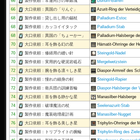
66
製作依頼：常連向けの翠銀塊
Durium-Barren
66
大口依頼：異国の「りんぐ」
Azurit-Ring der Verteidi
68
製作依頼：貸し出し用の錫杖
Palladium-Estoc
68
製作依頼：カッコイイタック
Palladium-Stab
68
大口依頼：異国の「ちょーかー」
Palladium-Halsberge d
70
大口依頼：耳を飾る幻の星
Hämatit-Ohrringe der H
70
製作依頼：修繕用の縫い針
Steingold-Nadel
70
製作依頼：実用的な硬泥岩砥石
Mergelwetzstein
72
大口依頼：腕を飾る凛々しき星
Diaspor-Armreif des S
72
製作依頼：憧れの細身の剣
Steingold-Rapier
72
製作依頼：衛兵団の訓練首輪
Diaspor-Halsberge der 
74
大口依頼：首を飾る静かな星
Manasilber-Halsberge
74
製作依頼：破壊魔法の杖
Seelenazurit-Stab
74
製作依頼：魔装砲増産計画
Manasilber-Nugget
76
大口依頼：耳を飾る美しき星
Triphylin-Ohrringe der 
76
製作依頼：トリプライトの腕輪
Triphylin-Ring des Ziel