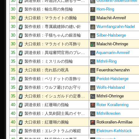
30
調達依頼：吟遊詩人に贈るサー…
Goshenit-Silberstirnreif
30
製作依頼：輸出用の角指輪
Horn-Ring
30
大口依頼：マラカイトの腕輪
Malachit-Armreif
30
製作依頼：専属裁縫師の縫い針
Wurmfangzahn-Nadel
30
製作依頼：子猫ちゃんの銀首輪
Silber-Halsberge
30
大口依頼：マラカイトの耳飾り
Malachit-Ohrringe
35
調達依頼：異端審問官用のブレ…
Aquamarin-Armreif
35
製作依頼：ミスリルの指輪
Mithril-Ring
35
大口依頼：売れ筋の呪具
Feuerdrachenzahn
35
製作依頼：ペリドットの首飾り
Peridot-Halsberge
35
製作依頼：ウルフ避けのお守り
Wolfs-Halsband
35
大口依頼：イシュガルドの定番…
Mithril-Ohrringe
40
調達依頼：紅珊瑚の指輪
Roter Korallenring
40
製作依頼：人気剣闘士風のイヤ…
Mithrilkreolen
40
大口依頼：紅珊瑚の腕輪
Rotkorallen-Armillae
40
製作依頼：エレクトラムの喉鎧
Elektrum-Kehlstück