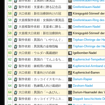
58
製作依頼：女猟師の褒賞品
Greifenklauen-Ring des
58
製作依頼：支援者に贈る記念品
Greifenklauen-Nadel
58
大口依頼：新任治療師向けの冠
Königsgold-Stirnreif de
58
大規模製作依頼：女猟師の褒賞品
Greifenklauen-Ring des
58
大規模製作依頼：支援者に贈る…
Greifenklauen-Nadel
58
大規模大口依頼：新任治療師向…
Königsgold-Stirnreif de
60
製作依頼：異国の「いやりんぐ」
Triphan-Ohrringe der He
60
製作依頼：異国風の金物指輪
Triphan-Ohrringe der He
60
大口依頼：ウルダハ風裁縫針
Igelbomber-Nadel
62
製作依頼：異国の「てんぷるち…
Kupfernickel-Tempelket
62
製作依頼：錬精用の腕輪
Kupfernickel-Armband 
62
大口依頼：常連向けの白銅
Kupfernickel-Barren
64
製作依頼：カッコイイスモール…
Durium-Rapier
64
製作依頼：熟練職人向け裁縫針
Dzohorn-Nadel
64
大口依頼：異国の「へあぴん」
Durium-Haarnadel des
66
製作依頼：カッコイイプラニス…
Doppelt beschichtete 