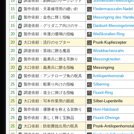
15
調達依頼：副葬品のサークレット
Sonnenstein-Messingsti
15
製作依頼：天幕修理用の縫い針
Fledermauszahn-Nadel
15
製作依頼：金色に輝く指輪
Messingring des Handw
15
調達依頼：グリダニア向けのサ…
Danburit-Messingstirnre
20
製作依頼：幸運の珊瑚の指輪
Weißkorallen-Ring
20
大口依頼：流行のセプター
Prunk-Kupferzepter
20
調達依頼：英雄に贈る魔器
Winddrachenzahn
20
製作依頼：義勇兵に贈る耳飾り
Messingkreolen
20
大口依頼：義勇兵に贈る指輪
Messingring
20
製作依頼：アンテロープ角の呪具
Antilopenhornstab
25
製作依頼：船乗り向けの指輪
Silberring
25
調達依頼：道士に捧げる指輪
Fluorit-Ring
25
大口依頼：写本作業用の眼鏡
Silber-Lupenbrille
25
製作依頼：優勝者を称える首飾り
Horn-Halsband
25
製作依頼：美しく輝く宝飾品
Fluorit-Ohrringe
25
大口依頼：防衛費捻出用の呪具
Prunk-Antilopenhornsta