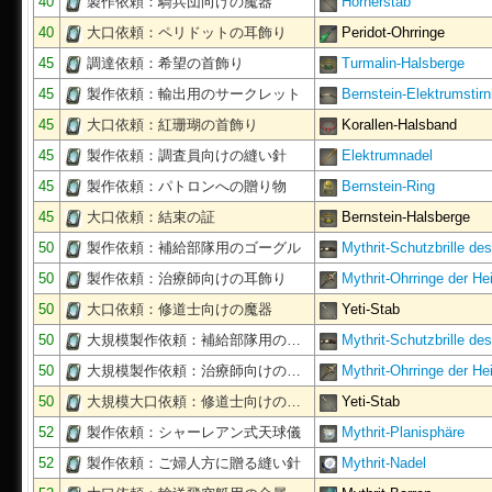
40
製作依頼：騎兵団向けの魔器
Hörnerstab
40
大口依頼：ペリドットの耳飾り
Peridot-Ohrringe
45
調達依頼：希望の首飾り
Turmalin-Halsberge
45
製作依頼：輸出用のサークレット
Bernstein-Elektrumstirnr
45
大口依頼：紅珊瑚の首飾り
Korallen-Halsband
45
製作依頼：調査員向けの縫い針
Elektrumnadel
45
製作依頼：パトロンへの贈り物
Bernstein-Ring
45
大口依頼：結束の証
Bernstein-Halsberge
50
製作依頼：補給部隊用のゴーグル
Mythrit-Schutzbrille de
50
製作依頼：治療師向けの耳飾り
Mythrit-Ohrringe der He
50
大口依頼：修道士向けの魔器
Yeti-Stab
50
大規模製作依頼：補給部隊用の…
Mythrit-Schutzbrille de
50
大規模製作依頼：治療師向けの…
Mythrit-Ohrringe der He
50
大規模大口依頼：修道士向けの…
Yeti-Stab
52
製作依頼：シャーレアン式天球儀
Mythrit-Planisphäre
52
製作依頼：ご婦人方に贈る縫い針
Mythrit-Nadel