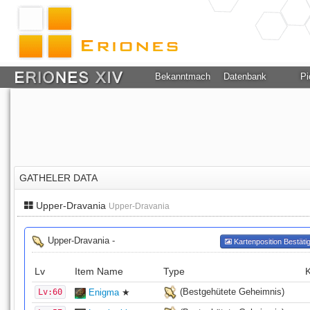
Bekanntmachung
Datenbank
Pi
GATHELER DATA
Upper-Dravania
Upper-Dravania
Upper-Dravania -
Kartenposition Bestäti
Lv
Item Name
Type
(Bestgehütete Geheimnis)
Lv:60
Enigma
★