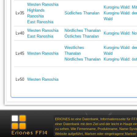
Westen Ranoshia
Kuroginu Wald: Mit
Highlands
Lv35
Südliches Thanalan
Kuroginu Wald: der
Ranoshia
Wald
East Ranoshia
Westen Ranoshia
Nördliches Thanalan
Lv40
Kuroginu Wald: No
East Ranoshia
Östliches Thanalan
Westliches
Kuroginu Wald: der
Lv45
Westen Ranoshia
Thanalan
Wald
Nördliches Thanalan
Kuroginu Wald: ös
Lv50
Westen Ranoshia
ERIONES ist eine Datenbank, Informationsseite für FF
einer Datenbank mit dem Ziel und der leicht in Haupt ei
zu sehen. Wie Firmenname, Produktname, Name-Syste
Website aufgeführt, Marken oder eingetragene Marken d