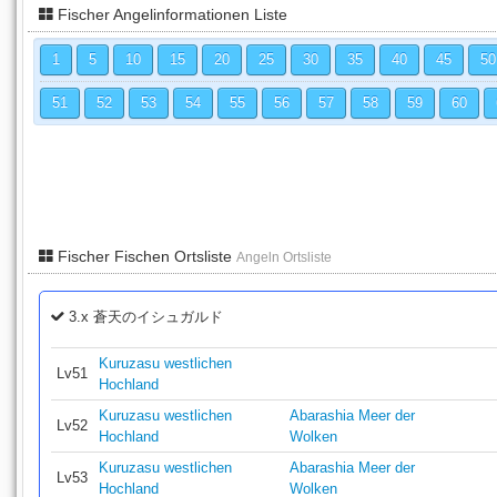
Fischer Angelinformationen Liste
1
5
10
15
20
25
30
35
40
45
50
51
52
53
54
55
56
57
58
59
60
Fischer Fischen Ortsliste
Angeln Ortsliste
3.x 蒼天のイシュガルド
Kuruzasu westlichen
Lv51
Hochland
Kuruzasu westlichen
Abarashia Meer der
Lv52
Hochland
Wolken
Kuruzasu westlichen
Abarashia Meer der
Lv53
Hochland
Wolken