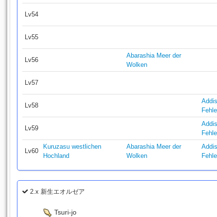
Lv54
Lv55
Abarashia Meer der
Lv56
Wolken
Lv57
Addi
Lv58
Fehle
Addi
Lv59
Fehle
Kuruzasu westlichen
Abarashia Meer der
Addi
Lv60
Hochland
Wolken
Fehle
2.x 新生エオルゼア
Tsuri-jo