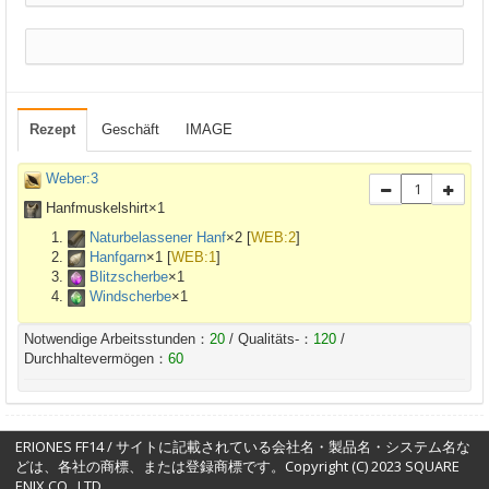
Rezept
Geschäft
IMAGE
Weber:3
Hanfmuskelshirt×
1
Naturbelassener Hanf
×
2
[
WEB:2
]
Hanfgarn
×
1
[
WEB:1
]
Blitzscherbe
×
1
Windscherbe
×
1
Notwendige Arbeitsstunden：
20
/ Qualitäts-：
120
/
Durchhaltevermögen：
60
ERIONES FF14 / サイトに記載されている会社名・製品名・システム名な
どは、各社の商標、または登録商標です。Copyright (C) 2023 SQUARE
ENIX CO., LTD.