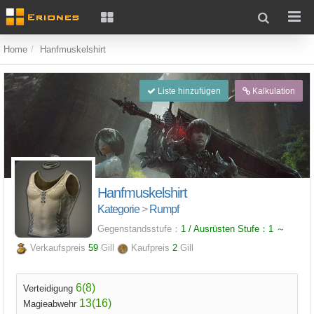
Home
Hanfmuskelshirt
Liste hinzufügen
Kalkulation
Hanfmuskelshirt
Kategorie
>
Rumpf
Gegenstandsstufe：
1 / Ausrüsten Stufe：
1
～
Verkaufspreis
59
Gill
Kaufpreis
2
Gill
6(8)
Verteidigung
13(16)
Magieabwehr