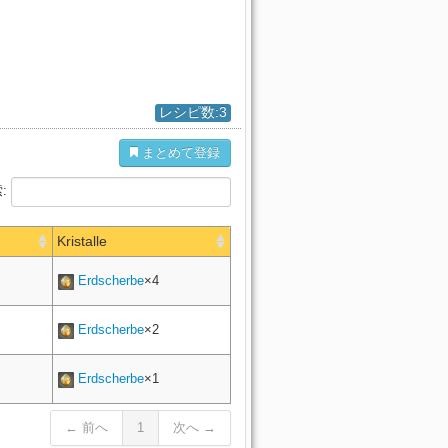
レシピ数:3
まとめて登録
:
Kristalle
Erdscherbe
×4
Erdscherbe
×2
Erdscherbe
×1
← 前へ
1
次へ →