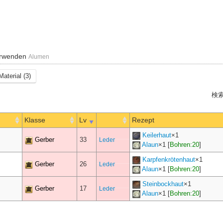
erwenden
Alumen
Material (3)
検索
Klasse
Lv
Rezept
Keilerhaut
×
1
Gerber
33
Leder
Alaun
×
1
[
Bohren:20
]
Karpfenkrötenhaut
×
1
Gerber
26
Leder
Alaun
×
1
[
Bohren:20
]
Steinbockhaut
×
1
Gerber
17
Leder
Alaun
×
1
[
Bohren:20
]