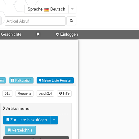
Sprache
Deutsch
Geschichte
Einloggen
hen
Kalkulation
Meine Liste Fenster
61#
Reagenz
patch2.4
Hilfe
Artikelmenü
Zur Liste hinzufügen
Verzeichnis