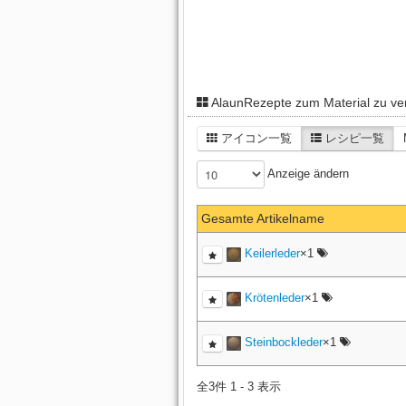
AlaunRezepte zum Material zu v
アイコン一覧
レシピ一覧
Anzeige ändern
Gesamte Artikelname
Keilerleder
×1
Krötenleder
×1
Steinbockleder
×1
全3件 1 - 3 表示