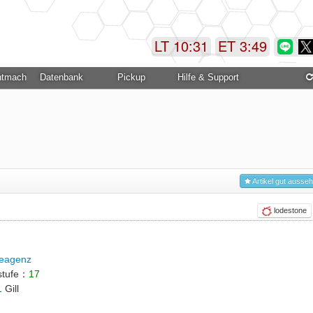
LT 10:31
ET 3:49
ntmachung
Datenbank
Pickup
Hilfe & Support
Artikel gut ausse
lodestone
eagenz
stufe：
17
1
Gill