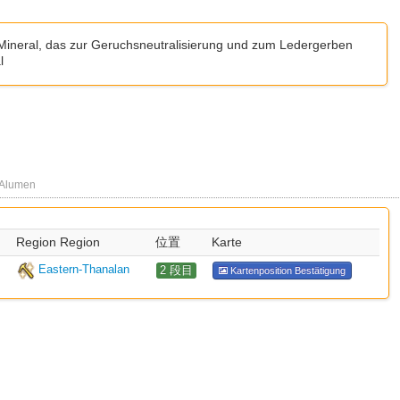
ineral, das zur Geruchsneutralisierung und zum Ledergerben
l
Alumen
Region Region
位置
Karte
Eastern-Thanalan
2 段目
Kartenposition Bestätigung