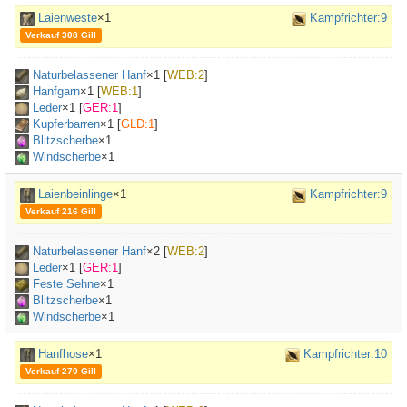
Laienweste
×1
Kampfrichter:9
Verkauf 308 Gill
Naturbelassener Hanf
×
1
[
WEB:2
]
Hanfgarn
×
1
[
WEB:1
]
Leder
×
1
[
GER:1
]
Kupferbarren
×
1
[
GLD:1
]
Blitzscherbe
×1
Windscherbe
×1
Laienbeinlinge
×1
Kampfrichter:9
Verkauf 216 Gill
Naturbelassener Hanf
×
2
[
WEB:2
]
Leder
×
1
[
GER:1
]
Feste Sehne
×
1
Blitzscherbe
×1
Windscherbe
×1
Hanfhose
×1
Kampfrichter:10
Verkauf 270 Gill