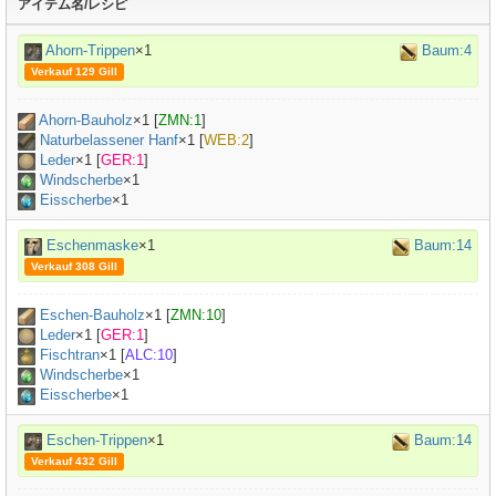
アイテム名/レシピ
Ahorn-Trippen
×1
Baum:4
Verkauf 129 Gill
Ahorn-Bauholz
×
1
[
ZMN:1
]
Naturbelassener Hanf
×
1
[
WEB:2
]
Leder
×
1
[
GER:1
]
Windscherbe
×1
Eisscherbe
×1
Eschenmaske
×1
Baum:14
Verkauf 308 Gill
Eschen-Bauholz
×
1
[
ZMN:10
]
Leder
×
1
[
GER:1
]
Fischtran
×
1
[
ALC:10
]
Windscherbe
×1
Eisscherbe
×1
Eschen-Trippen
×1
Baum:14
Verkauf 432 Gill