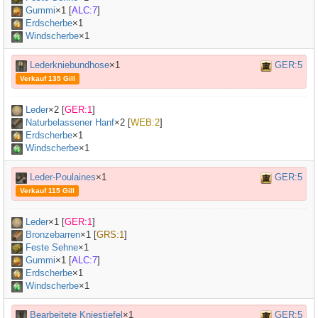
Gummi
×
1
[
ALC:7
]
Erdscherbe
×1
Windscherbe
×1
Lederkniebundhose
×1
GER:5
Verkauf 135 Gill
Leder
×
2
[
GER:1
]
Naturbelassener Hanf
×
2
[
WEB:2
]
Erdscherbe
×1
Windscherbe
×1
Leder-Poulaines
×1
GER:5
Verkauf 115 Gill
Leder
×
1
[
GER:1
]
Bronzebarren
×
1
[
GRS:1
]
Feste Sehne
×
1
Gummi
×
1
[
ALC:7
]
Erdscherbe
×1
Windscherbe
×1
Bearbeitete Kniestiefel
×1
GER:5