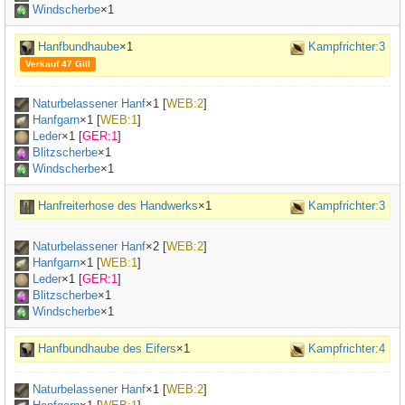
Windscherbe
×1
Hanfbundhaube
×1
Kampfrichter:3
Verkauf 47 Gill
Naturbelassener Hanf
×
1
[
WEB:2
]
Hanfgarn
×
1
[
WEB:1
]
Leder
×
1
[
GER:1
]
Blitzscherbe
×1
Windscherbe
×1
Hanfreiterhose des Handwerks
×1
Kampfrichter:3
Naturbelassener Hanf
×
2
[
WEB:2
]
Hanfgarn
×
1
[
WEB:1
]
Leder
×
1
[
GER:1
]
Blitzscherbe
×1
Windscherbe
×1
Hanfbundhaube des Eifers
×1
Kampfrichter:4
Naturbelassener Hanf
×
1
[
WEB:2
]