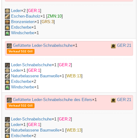
Leder
×
2
[
GER:1
]
Eschen-Bauholz
×
1
[
ZMN:10
]
Bronzenieten
×
1
[
GRS:3
]
Erdscherbe
×1
Windscherbe
×1
Gefütterte Leder-Schnabelschuhe
×1
GER:21
Verkauf 532 Gill
Leder-Schnabelschuhe
×
1
[
GER:2
]
Leder
×
1
[
GER:1
]
Naturbelassene Baumwolle
×
1
[
WEB:13
]
Erdscherbe
×2
Windscherbe
×1
Gefütterte Leder-Schnabelschuhe des Eifers
×1
GER:21
Verkauf 532 Gill
Leder-Schnabelschuhe
×
1
[
GER:2
]
Leder
×
1
[
GER:1
]
Naturbelassene Baumwolle
×
1
[
WEB:13
]
Erdscherbe
×2