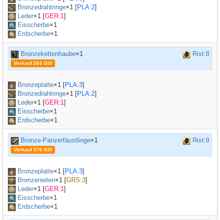
Bronzedrahtringe
×
1
[
PLA:2
]
Leder
×
1
[
GER:1
]
Eisscherbe
×1
Erdscherbe
×1
Bronzekettenhaube
×1
Rist:8
Verkauf 264 Gill
Bronzeplatte
×
1
[
PLA:3
]
Bronzedrahtringe
×
1
[
PLA:2
]
Leder
×
1
[
GER:1
]
Eisscherbe
×1
Erdscherbe
×1
Bronze-Panzerfäustlinge
×1
Rist:9
Verkauf 376 Gill
Bronzeplatte
×
1
[
PLA:3
]
Bronzenieten
×
1
[
GRS:3
]
Leder
×
1
[
GER:1
]
Eisscherbe
×1
Erdscherbe
×1