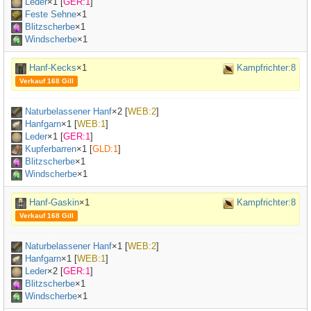
Leder
×
1
[
GER:1
]
Feste Sehne
×
1
Blitzscherbe
×1
Windscherbe
×1
Hanf-Kecks
×1
Kampfrichter:8
Verkauf 168 Gill
Naturbelassener Hanf
×
2
[
WEB:2
]
Hanfgarn
×
1
[
WEB:1
]
Leder
×
1
[
GER:1
]
Kupferbarren
×
1
[
GLD:1
]
Blitzscherbe
×1
Windscherbe
×1
Hanf-Gaskin
×1
Kampfrichter:8
Verkauf 168 Gill
Naturbelassener Hanf
×
1
[
WEB:2
]
Hanfgarn
×
1
[
WEB:1
]
Leder
×
2
[
GER:1
]
Blitzscherbe
×1
Windscherbe
×1