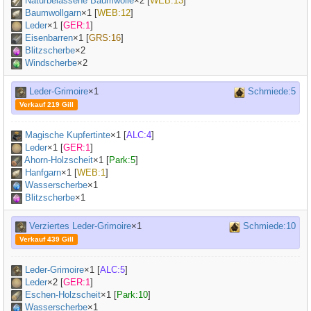
Naturbelassene Baumwolle
×
2
[
WEB:13
]
Baumwollgarn
×
1
[
WEB:12
]
Leder
×
1
[
GER:1
]
Eisenbarren
×
1
[
GRS:16
]
Blitzscherbe
×2
Windscherbe
×2
Leder-Grimoire
×1
Schmiede:5
Verkauf 219 Gill
Magische Kupfertinte
×
1
[
ALC:4
]
Leder
×
1
[
GER:1
]
Ahorn-Holzscheit
×
1
[
Park:5
]
Hanfgarn
×
1
[
WEB:1
]
Wasserscherbe
×1
Blitzscherbe
×1
Verziertes Leder-Grimoire
×1
Schmiede:10
Verkauf 439 Gill
Leder-Grimoire
×
1
[
ALC:5
]
Leder
×
2
[
GER:1
]
Eschen-Holzscheit
×
1
[
Park:10
]
Wasserscherbe
×1