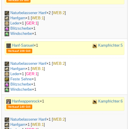
Verkauf 59 Gill
Naturbelassener Hanf
×
2
[
WEB:2
]
Hanfgarn
×
1
[
WEB:1
]
Leder
×
1
[
GER:1
]
Blitzscherbe
×1
Windscherbe
×1
Hanf-Sarouel
×1
Kampfrichter:5
Verkauf 108 Gill
Naturbelassener Hanf
×
1
[
WEB:2
]
Hanfgarn
×
1
[
WEB:1
]
Leder
×
1
[
GER:1
]
Feste Sehne
×
1
Blitzscherbe
×1
Windscherbe
×1
Hanfwappenrock
×1
Kampfrichter:6
Verkauf 140 Gill
Naturbelassener Hanf
×
1
[
WEB:2
]
Hanfgarn
×
1
[
WEB:1
]