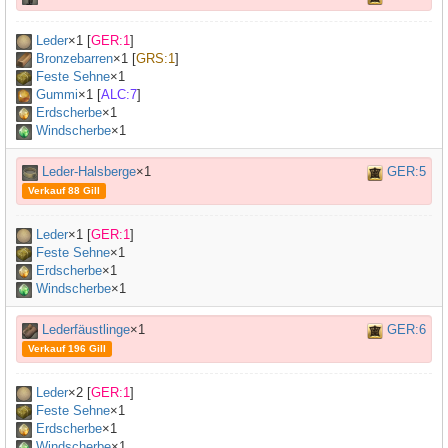
Leder
×
1
[
GER:1
]
Bronzebarren
×
1
[
GRS:1
]
Feste Sehne
×
1
Gummi
×
1
[
ALC:7
]
Erdscherbe
×1
Windscherbe
×1
Leder-Halsberge
×1
GER:5
Verkauf 88 Gill
Leder
×
1
[
GER:1
]
Feste Sehne
×
1
Erdscherbe
×1
Windscherbe
×1
Lederfäustlinge
×1
GER:6
Verkauf 196 Gill
Leder
×
2
[
GER:1
]
Feste Sehne
×
1
Erdscherbe
×1
Windscherbe
×1