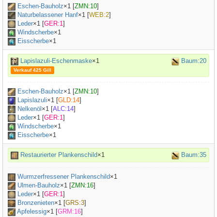
Eschen-Bauholz
×
1
[
ZMN:10
]
Naturbelassener Hanf
×
1
[
WEB:2
]
Leder
×
1
[
GER:1
]
Windscherbe
×1
Eisscherbe
×1
Lapislazuli-Eschenmaske
×1
Baum:20
Verkauf 425 Gill
Eschen-Bauholz
×
1
[
ZMN:10
]
Lapislazuli
×
1
[
GLD:14
]
Nelkenöl
×
1
[
ALC:14
]
Leder
×
1
[
GER:1
]
Windscherbe
×1
Eisscherbe
×1
Restaurierter Plankenschild
×1
Baum:35
Wurmzerfressener Plankenschild
×
1
Ulmen-Bauholz
×
1
[
ZMN:16
]
Leder
×
1
[
GER:1
]
Bronzenieten
×
1
[
GRS:3
]
Apfelessig
×
1
[
GRM:16
]