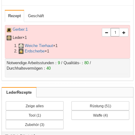
Rezept
Geschäft
Gerber:1
Leder×
1
Weiche Tierhaut
×
1
Erdscherbe
×
1
Notwendige Arbeitsstunden：
9
/ Qualitäts-：
80
/
Durchhaltevermögen：
40
LederRezepte
Zeige alles
Rüstung (51)
Tool (1)
Waffe (4)
Zubehör (3)