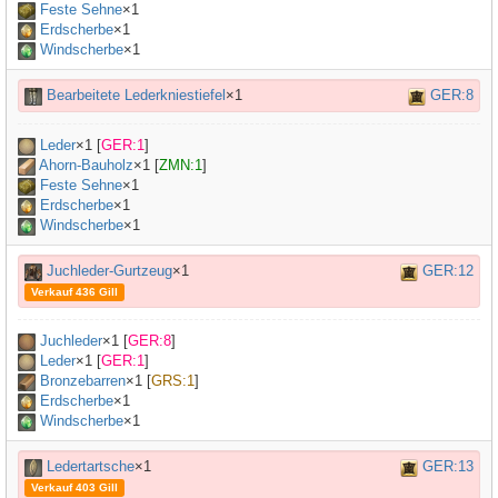
Feste Sehne
×
1
Erdscherbe
×1
Windscherbe
×1
Bearbeitete Lederkniestiefel
×1
GER:8
Leder
×
1
[
GER:1
]
Ahorn-Bauholz
×
1
[
ZMN:1
]
Feste Sehne
×
1
Erdscherbe
×1
Windscherbe
×1
Juchleder-Gurtzeug
×1
GER:12
Verkauf 436 Gill
Juchleder
×
1
[
GER:8
]
Leder
×
1
[
GER:1
]
Bronzebarren
×
1
[
GRS:1
]
Erdscherbe
×1
Windscherbe
×1
Ledertartsche
×1
GER:13
Verkauf 403 Gill