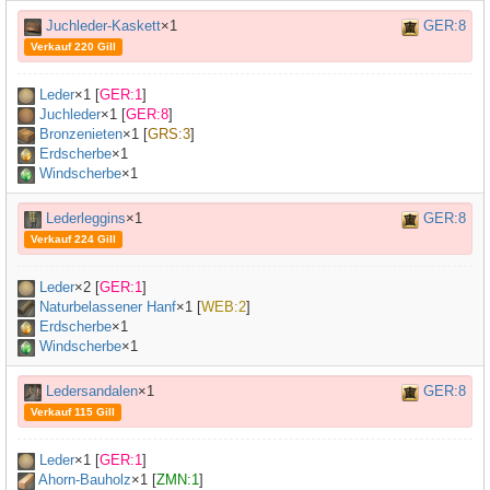
Juchleder-Kaskett
×1
GER:8
Verkauf 220 Gill
Leder
×
1
[
GER:1
]
Juchleder
×
1
[
GER:8
]
Bronzenieten
×
1
[
GRS:3
]
Erdscherbe
×1
Windscherbe
×1
Lederleggins
×1
GER:8
Verkauf 224 Gill
Leder
×
2
[
GER:1
]
Naturbelassener Hanf
×
1
[
WEB:2
]
Erdscherbe
×1
Windscherbe
×1
Ledersandalen
×1
GER:8
Verkauf 115 Gill
Leder
×
1
[
GER:1
]
Ahorn-Bauholz
×
1
[
ZMN:1
]