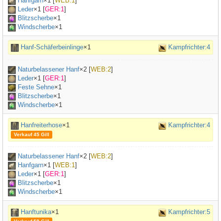
Hanfgarn
×
1
[
WEB:1
]
Leder
×
1
[
GER:1
]
Blitzscherbe
×1
Windscherbe
×1
Hanf-Schäferbeinlinge
×1
Kampfrichter:4
Naturbelassener Hanf
×
2
[
WEB:2
]
Leder
×
1
[
GER:1
]
Feste Sehne
×
1
Blitzscherbe
×1
Windscherbe
×1
Hanfreiterhose
×1
Kampfrichter:4
Verkauf 45 Gill
Naturbelassener Hanf
×
2
[
WEB:2
]
Hanfgarn
×
1
[
WEB:1
]
Leder
×
1
[
GER:1
]
Blitzscherbe
×1
Windscherbe
×1
Hanftunika
×1
Kampfrichter:5