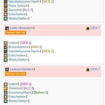
Naturbelassener Hanf
×
1
[
WEB:2
]
Feste Sehne
×
1
Gummi
×
1
[
ALC:7
]
Erdscherbe
×1
Windscherbe
×1
Leder-Himantes
×1
GER:7
Verkauf 308 Gill
Leder
×
2
[
GER:1
]
Bronzebarren
×
1
[
GRS:1
]
Naturbelassener Hanf
×
1
[
WEB:2
]
Erdscherbe
×1
Windscherbe
×1
Lederarmbänder
×1
GER:7
Verkauf 201 Gill
Leder
×
1
[
GER:1
]
Tierleim
×
1
[
ALC:2
]
Knochensplitter
×
2
[
Bohren:5
]
Erdscherbe
×1
Windscherbe
×1