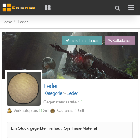
Home
Leder
Liste hinzufügen
Kalkulation
Leder
Kategorie
>
Leder
Gegenstandsstufe：
1
Verkaufspreis
8
Gill
Kaufpreis
1
Gill
Ein Stück gegerbte Tierhaut. Synthese-Material