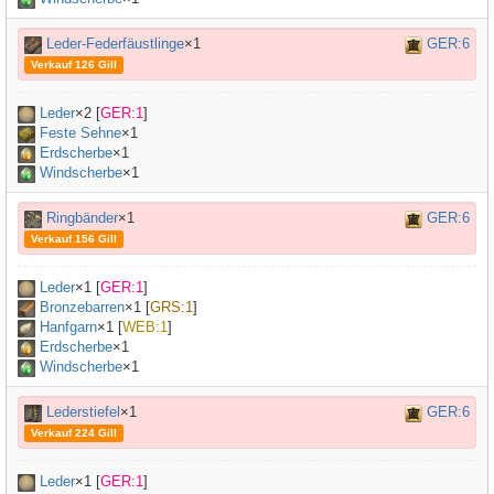
Leder-Federfäustlinge
×1
GER:6
Verkauf 126 Gill
Leder
×
2
[
GER:1
]
Feste Sehne
×
1
Erdscherbe
×1
Windscherbe
×1
Ringbänder
×1
GER:6
Verkauf 156 Gill
Leder
×
1
[
GER:1
]
Bronzebarren
×
1
[
GRS:1
]
Hanfgarn
×
1
[
WEB:1
]
Erdscherbe
×1
Windscherbe
×1
Lederstiefel
×1
GER:6
Verkauf 224 Gill
Leder
×
1
[
GER:1
]