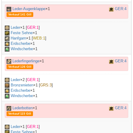
Leder-Augenklappe
×1
GER:4
Verkauf 141 Gill
Leder
×
1
[
GER:1
]
Feste Sehne
×
1
Hanfgarn
×
1
[
WEB:1
]
Erdscherbe
×1
Windscherbe
×1
Lederfingerlinge
×1
GER:4
Verkauf 126 Gill
Leder
×
2
[
GER:1
]
Bronzenieten
×
1
[
GRS:3
]
Erdscherbe
×1
Windscherbe
×1
Lederbotten
×1
GER:4
Verkauf 115 Gill
Leder
×
1
[
GER:1
]
Feste Sehne
×
1