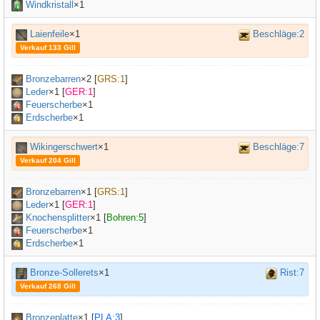
Windkristall
×1
Laienfeile
×1
Beschläge:2
Verkauf 133 Gill
Bronzebarren
×
2
[
GRS:1
]
Leder
×
1
[
GER:1
]
Feuerscherbe
×1
Erdscherbe
×1
Wikingerschwert
×1
Beschläge:7
Verkauf 204 Gill
Bronzebarren
×
1
[
GRS:1
]
Leder
×
1
[
GER:1
]
Knochensplitter
×
1
[
Bohren:5
]
Feuerscherbe
×1
Erdscherbe
×1
Bronze-Sollerets
×1
Rist:7
Verkauf 268 Gill
Bronzeplatte
×
1
[
PLA:3
]