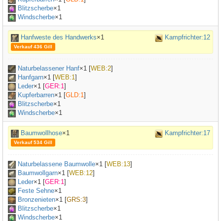
Blitzscherbe
×1
Windscherbe
×1
Hanfweste des Handwerks
×1
Kampfrichter:12
Verkauf 436 Gill
Naturbelassener Hanf
×
1
[
WEB:2
]
Hanfgarn
×
1
[
WEB:1
]
Leder
×
1
[
GER:1
]
Kupferbarren
×
1
[
GLD:1
]
Blitzscherbe
×1
Windscherbe
×1
Baumwollhose
×1
Kampfrichter:17
Verkauf 534 Gill
Naturbelassene Baumwolle
×
1
[
WEB:13
]
Baumwollgarn
×
1
[
WEB:12
]
Leder
×
1
[
GER:1
]
Feste Sehne
×
1
Bronzenieten
×
1
[
GRS:3
]
Blitzscherbe
×1
Windscherbe
×1