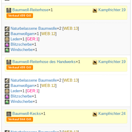
Baumwoll-Reiterhose
×1
Kampfrichter:19
Verkauf 499 Gill
Naturbelassene Baumwolle
×
2
[
WEB:13
]
Baumwollgarn
×
1
[
WEB:12
]
Leder
×
1
[
GER:1
]
Blitzscherbe
×1
Windscherbe
×1
Baumwoll-Reiterhose des Handwerks
×1
Kampfrichter:19
Verkauf 499 Gill
Naturbelassene Baumwolle
×
2
[
WEB:13
]
Baumwollgarn
×
1
[
WEB:12
]
Leder
×
1
[
GER:1
]
Blitzscherbe
×1
Windscherbe
×1
Baumwoll-Kecks
×1
Kampfrichter:24
Verkauf 844 Gill