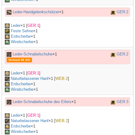
Leder-Handgelenkschützer
×1
GER:2
Leder
×
1
[
GER:1
]
Feste Sehne
×
1
Erdscherbe
×1
Windscherbe
×1
Leder-Schnabelschuhe
×1
GER:2
Verkauf 48 Gill
Leder
×
1
[
GER:1
]
Naturbelassener Hanf
×
1
[
WEB:2
]
Erdscherbe
×1
Windscherbe
×1
Leder-Schnabelschuhe des Eifers
×1
GER:3
Leder
×
1
[
GER:1
]
Naturbelassener Hanf
×
1
[
WEB:2
]
Erdscherbe
×1
Windscherbe
×1