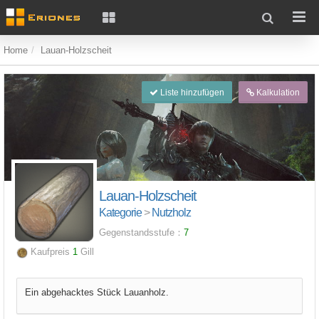
Home
Lauan-Holzscheit
Liste hinzufügen
Kalkulation
Lauan-Holzscheit
Kategorie
>
Nutzholz
Gegenstandsstufe：
7
Kaufpreis
1
Gill
Ein abgehacktes Stück Lauanholz.