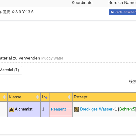
Koordinate
Bereich Name
 X:8.9 Y:13.6
Karte ansehe
terial zu verwenden
Muddy Water
Material (1)
検索
Klasse
Lv
Rezept
Alchemist
1
Dreckiges Wasser
×
1
[
Bohren:5
Reagenz