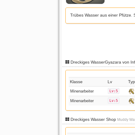
Trübes Wasser aus einer Pfütze. 
Dreckiges WasserGyazara von In
Klasse
Lv
Ty
Minenarbeiter
Lv:5
Minenarbeiter
Lv:5
Dreckiges Wasser Shop
Muddy Wat