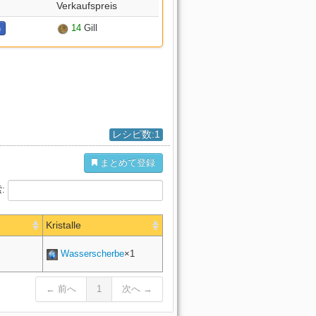
Verkaufspreis
14
Gill
n
レシピ数:1
まとめて登録
:
Kristalle
]
Wasserscherbe
×1
← 前へ
1
次へ →