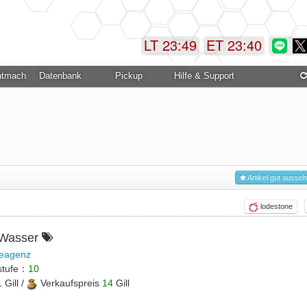
LT 23:49
ET 23:40
ntmachung
Datenbank
Pickup
Hilfe & Support
Artikel gut ausse
lodestone
 Wasser
eagenz
stufe：
10
1
Gill /
Verkaufspreis
14
Gill