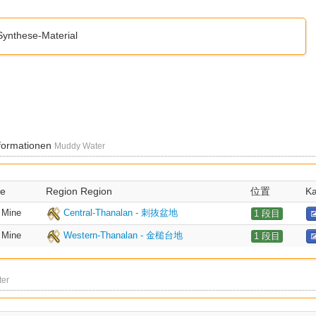
Synthese-Material
formationen
Muddy Water
pe
Region Region
位置
Ka
Mine
Central-Thanalan - 刺抜盆地
1 段目
Mine
Western-Thanalan - 金槌台地
1 段目
er