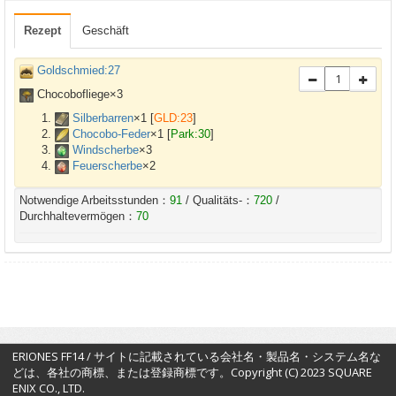
Rezept
Geschäft
Goldschmied:27
Chocobofliege×
3
Silberbarren
×
1
[
GLD:23
]
Chocobo-Feder
×
1
[
Park:30
]
Windscherbe
×
3
Feuerscherbe
×
2
Notwendige Arbeitsstunden：
91
/ Qualitäts-：
720
/
Durchhaltevermögen：
70
ERIONES FF14 / サイトに記載されている会社名・製品名・システム名な
どは、各社の商標、または登録商標です。Copyright (C) 2023 SQUARE
ENIX CO., LTD.