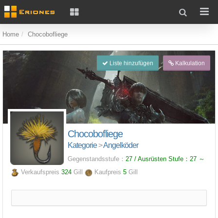
Home
Chocobofliege
Liste hinzufügen
Kalkulation
Chocobofliege
Kategorie
>
Angelköder
Gegenstandsstufe：
27 / Ausrüsten Stufe：
27
～
Verkaufspreis
324
Gill
Kaufpreis
5
Gill