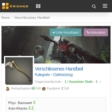
Home
Verschlissenes Handbeil
Liste hinzufügen
Kalkulation
Verschlissenes Handbeil
Kategorie
>
Gärtnerzeug
Gegenstandsstufe：
1 / Ausrüsten Stufe：
1
～
Verkaufspreis
69
Gill
Kaufpreis
2
Gill
3
Phys. Basiswert
3.2
Auto-Attacke