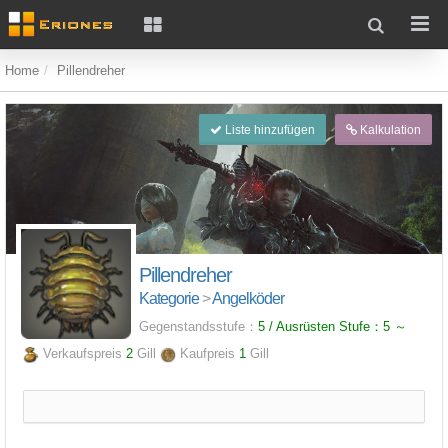
Home
Pillendreher
Liste hinzufügen
Kalkulation
Pillendreher
Kategorie
>
Angelköder
Gegenstandsstufe：
5 / Ausrüsten Stufe：
5
～
Verkaufspreis
2
Gill
Kaufpreis
1
Gill