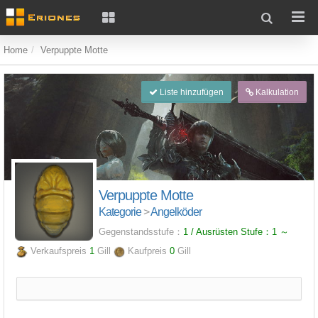
Home
Verpuppte Motte
Liste hinzufügen
Kalkulation
Verpuppte Motte
Kategorie
>
Angelköder
Gegenstandsstufe：
1 / Ausrüsten Stufe：
1
～
Verkaufspreis
1
Gill
Kaufpreis
0
Gill