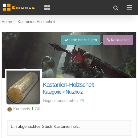
Home
Kastanien-Holzscheit
Liste hinzufügen
Kalkulation
Kastanien-Holzscheit
Kategorie
>
Nutzholz
Gegenstandsstufe：
24
Kaufpreis
1
Gill
Ein abgehacktes Stück Kastanienholz.