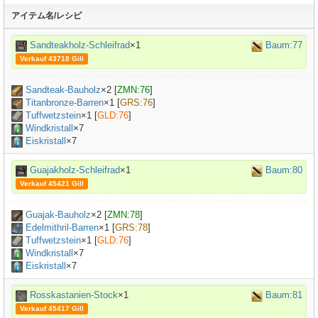
アイテム名/レシピ
Sandteakholz-Schleifrad
×1
Baum:77
Verkauf 43718 Gill
Sandteak-Bauholz
×
2
[
ZMN:76
]
Titanbronze-Barren
×
1
[
GRS:76
]
Tuffwetzstein
×
1
[
GLD:76
]
Windkristall
×7
Eiskristall
×7
Guajakholz-Schleifrad
×1
Baum:80
Verkauf 45421 Gill
Guajak-Bauholz
×
2
[
ZMN:78
]
Edelmithril-Barren
×
1
[
GRS:78
]
Tuffwetzstein
×
1
[
GLD:76
]
Windkristall
×7
Eiskristall
×7
Rosskastanien-Stock
×1
Baum:81
Verkauf 45417 Gill