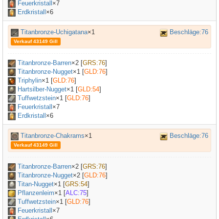
Feuerkristall
×7
Erdkristall
×6
Titanbronze-Uchigatana
×1
Beschläge:76
Verkauf 43149 Gill
Titanbronze-Barren
×
2
[
GRS:76
]
Titanbronze-Nugget
×
1
[
GLD:76
]
Triphylin
×
1
[
GLD:76
]
Hartsilber-Nugget
×
1
[
GLD:54
]
Tuffwetzstein
×
1
[
GLD:76
]
Feuerkristall
×7
Erdkristall
×6
Titanbronze-Chakrams
×1
Beschläge:76
Verkauf 43149 Gill
Titanbronze-Barren
×
2
[
GRS:76
]
Titanbronze-Nugget
×
2
[
GLD:76
]
Titan-Nugget
×
1
[
GRS:54
]
Pflanzenleim
×
1
[
ALC:75
]
Tuffwetzstein
×
1
[
GLD:76
]
Feuerkristall
×7