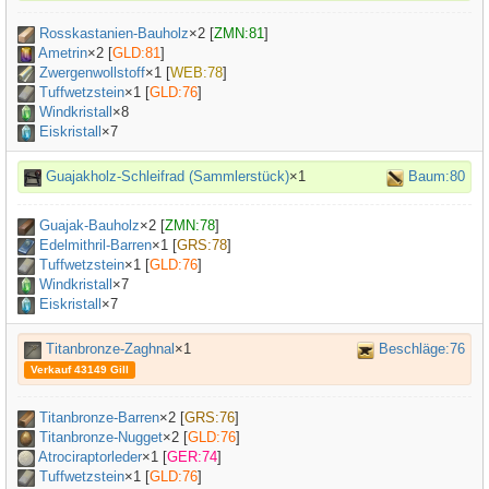
Rosskastanien-Bauholz
×
2
[
ZMN:81
]
Ametrin
×
2
[
GLD:81
]
Zwergenwollstoff
×
1
[
WEB:78
]
Tuffwetzstein
×
1
[
GLD:76
]
Windkristall
×8
Eiskristall
×7
Guajakholz-Schleifrad (Sammlerstück)
×1
Baum:80
Guajak-Bauholz
×
2
[
ZMN:78
]
Edelmithril-Barren
×
1
[
GRS:78
]
Tuffwetzstein
×
1
[
GLD:76
]
Windkristall
×7
Eiskristall
×7
Titanbronze-Zaghnal
×1
Beschläge:76
Verkauf 43149 Gill
Titanbronze-Barren
×
2
[
GRS:76
]
Titanbronze-Nugget
×
2
[
GLD:76
]
Atrociraptorleder
×
1
[
GER:74
]
Tuffwetzstein
×
1
[
GLD:76
]