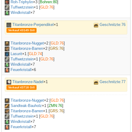
Roh-Triphylin
×
3
[
Bohren:80
]
Tuffwetzstein
×
1
[
GLD:76
]
Windkristall
×7
Titanbronze-Perpendikel
×1
Geschnitzte:76
Verkauf 43149 Gill
Titanbronze-Nugget
×
2
[
GLD:76
]
Titanbronze-Barren
×
2
[
GRS:76
]
Lasurit
×
1
[
GLD:74
]
Tuffwetzstein
×
1
[
GLD:76
]
Windkristall
×7
Feuerkristall
×6
Titanbronze-Nadel
×1
Geschnitzte:77
Verkauf 43718 Gill
Titanbronze-Nugget
×
2
[
GLD:76
]
Sandteak-Bauholz
×
1
[
ZMN:76
]
Titanbronze-Barren
×
1
[
GRS:76
]
Tuffwetzstein
×
1
[
GLD:76
]
Windkristall
×7
Feuerkristall
×7