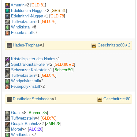
Ametrin
×
2
[
GLD:81
]
Edeldurium-Nugget
×
2
[
GRS:81
]
Edelmithril-Nugget
×
1
[
GLD:78
]
Tuffwetzstein
×
1
[
GLD:76
]
Windkristall
×8
Feuerkristall
×7
Hades-Trophäe
×1
Geschnitzte:80★2
Kristallsplitter des Hades
×
1
Spektralkristall-Stein
×
2
[
GLD:80★2
]
Schwarzer Kalkstein
×
1
[
Bohren:50
]
Tuffwetzstein
×
1
[
GLD:76
]
Windpolykristall
×2
Feuerpolykristall
×2
Rustikaler Steinboden
×1
Geschnitzte:80
Granit
×
8
[
Bohren:35
]
Tuffwetzstein
×
4
[
GLD:76
]
Guajak-Bauholz
×
2
[
ZMN:78
]
Mörtel
×
4
[
ALC:20
]
Windkristall
×7