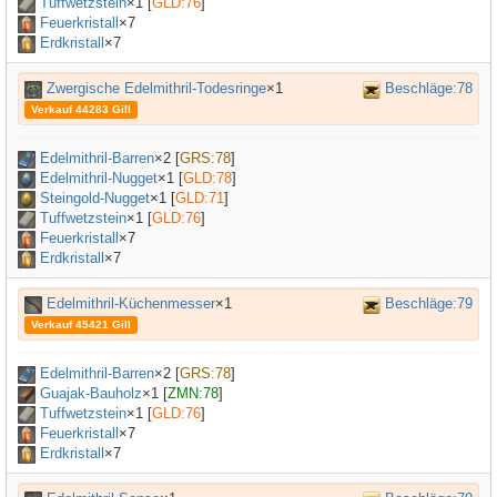
Tuffwetzstein
×
1
[
GLD:76
]
Feuerkristall
×7
Erdkristall
×7
Zwergische Edelmithril-Todesringe
×1
Beschläge:78
Verkauf 44283 Gill
Edelmithril-Barren
×
2
[
GRS:78
]
Edelmithril-Nugget
×
1
[
GLD:78
]
Steingold-Nugget
×
1
[
GLD:71
]
Tuffwetzstein
×
1
[
GLD:76
]
Feuerkristall
×7
Erdkristall
×7
Edelmithril-Küchenmesser
×1
Beschläge:79
Verkauf 45421 Gill
Edelmithril-Barren
×
2
[
GRS:78
]
Guajak-Bauholz
×
1
[
ZMN:78
]
Tuffwetzstein
×
1
[
GLD:76
]
Feuerkristall
×7
Erdkristall
×7