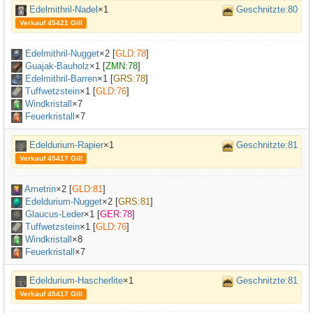
Edelmithril-Nadel
×1
Geschnitzte:80
Verkauf 45421 Gill
Edelmithril-Nugget
×
2
[
GLD:78
]
Guajak-Bauholz
×
1
[
ZMN:78
]
Edelmithril-Barren
×
1
[
GRS:78
]
Tuffwetzstein
×
1
[
GLD:76
]
Windkristall
×7
Feuerkristall
×7
Edeldurium-Rapier
×1
Geschnitzte:81
Verkauf 45417 Gill
Ametrin
×
2
[
GLD:81
]
Edeldurium-Nugget
×
2
[
GRS:81
]
Glaucus-Leder
×
1
[
GER:78
]
Tuffwetzstein
×
1
[
GLD:76
]
Windkristall
×8
Feuerkristall
×7
Edeldurium-Hascherlite
×1
Geschnitzte:81
Verkauf 45417 Gill