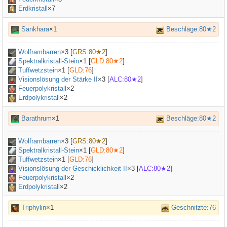
Erdkristall
×7
Sankhara
×1
Beschläge:80★2
Wolframbarren
×
3
[
GRS:80★2
]
Spektralkristall-Stein
×
1
[
GLD:80★2
]
Tuffwetzstein
×
1
[
GLD:76
]
Visionslösung der Stärke II
×
3
[
ALC:80★2
]
Feuerpolykristall
×2
Erdpolykristall
×2
Barathrum
×1
Beschläge:80★2
Wolframbarren
×
3
[
GRS:80★2
]
Spektralkristall-Stein
×
1
[
GLD:80★2
]
Tuffwetzstein
×
1
[
GLD:76
]
Visionslösung der Geschicklichkeit II
×
3
[
ALC:80★2
]
Feuerpolykristall
×2
Erdpolykristall
×2
Triphylin
×1
Geschnitzte:76