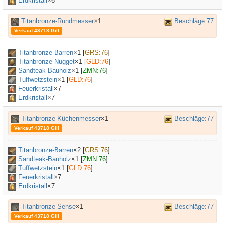
Erdkristall
×6
Titanbronze-Rundmesser
×1
Beschläge:77
Verkauf 43718 Gill
Titanbronze-Barren
×
1
[
GRS:76
]
Titanbronze-Nugget
×
1
[
GLD:76
]
Sandteak-Bauholz
×
1
[
ZMN:76
]
Tuffwetzstein
×
1
[
GLD:76
]
Feuerkristall
×7
Erdkristall
×7
Titanbronze-Küchenmesser
×1
Beschläge:77
Verkauf 43718 Gill
Titanbronze-Barren
×
2
[
GRS:76
]
Sandteak-Bauholz
×
1
[
ZMN:76
]
Tuffwetzstein
×
1
[
GLD:76
]
Feuerkristall
×7
Erdkristall
×7
Titanbronze-Sense
×1
Beschläge:77
Verkauf 43718 Gill