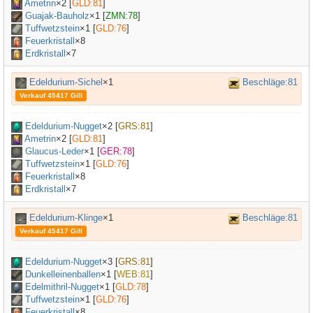
Ametrin
×
2
[
GLD:81
]
Guajak-Bauholz
×
1
[
ZMN:78
]
Tuffwetzstein
×
1
[
GLD:76
]
Feuerkristall
×8
Erdkristall
×7
Edeldurium-Sichel
×1
Beschläge:81
Verkauf 45417 Gill
Edeldurium-Nugget
×
2
[
GRS:81
]
Ametrin
×
2
[
GLD:81
]
Glaucus-Leder
×
1
[
GER:78
]
Tuffwetzstein
×
1
[
GLD:76
]
Feuerkristall
×8
Erdkristall
×7
Edeldurium-Klinge
×1
Beschläge:81
Verkauf 45417 Gill
Edeldurium-Nugget
×
3
[
GRS:81
]
Dunkelleinenballen
×
1
[
WEB:81
]
Edelmithril-Nugget
×
1
[
GLD:78
]
Tuffwetzstein
×
1
[
GLD:76
]
Feuerkristall
×8