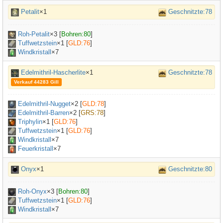
Petalit
×1
Geschnitzte:78
Roh-Petalit
×
3
[
Bohren:80
]
Tuffwetzstein
×
1
[
GLD:76
]
Windkristall
×7
Edelmithril-Hascherlite
×1
Geschnitzte:78
Verkauf 44283 Gill
Edelmithril-Nugget
×
2
[
GLD:78
]
Edelmithril-Barren
×
2
[
GRS:78
]
Triphylin
×
1
[
GLD:76
]
Tuffwetzstein
×
1
[
GLD:76
]
Windkristall
×7
Feuerkristall
×7
Onyx
×1
Geschnitzte:80
Roh-Onyx
×
3
[
Bohren:80
]
Tuffwetzstein
×
1
[
GLD:76
]
Windkristall
×7