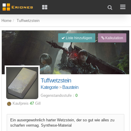
Home
Tuffwetzstein
Liste hinzufügen
Kalkulation
Tuffwetzstein
Kategorie
>
Baustein
Gegenstandsstufe：
0
Kaufpreis
47
Gill
Ein ausergewohnlich harter Wetzstein, der so gut wie alles zu
scharfen vermag. Synthese-Material