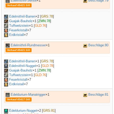
Edelmithril-Sense
×1
Beschläge:79
Verkauf 45421 Gill
Edelmithril-Barren
×
2
[
GRS:78
]
Guajak-Bauholz
×
1
[
ZMN:78
]
Tuffwetzstein
×
1
[
GLD:76
]
Feuerkristall
×7
Erdkristall
×7
Edelmithril-Rundmesser
×1
Beschläge:80
Verkauf 45421 Gill
Edelmithril-Barren
×
1
[
GRS:78
]
Edelmithril-Nugget
×
1
[
GLD:78
]
Guajak-Bauholz
×
1
[
ZMN:78
]
Tuffwetzstein
×
1
[
GLD:76
]
Feuerkristall
×7
Erdkristall
×7
Edeldurium-Manatrigger
×1
Beschläge:81
Verkauf 45417 Gill
Edeldurium-Nugget
×
2
[
GRS:81
]