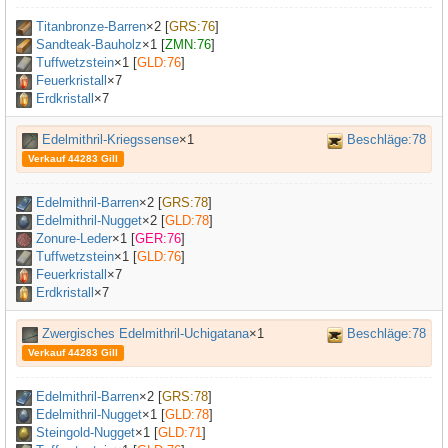
Titanbronze-Barren
×
2
[
GRS:76
]
Sandteak-Bauholz
×
1
[
ZMN:76
]
Tuffwetzstein
×
1
[
GLD:76
]
Feuerkristall
×7
Erdkristall
×7
Edelmithril-Kriegssense
×1
Beschläge:78
Verkauf 44283 Gill
Edelmithril-Barren
×
2
[
GRS:78
]
Edelmithril-Nugget
×
2
[
GLD:78
]
Zonure-Leder
×
1
[
GER:76
]
Tuffwetzstein
×
1
[
GLD:76
]
Feuerkristall
×7
Erdkristall
×7
Zwergisches Edelmithril-Uchigatana
×1
Beschläge:78
Verkauf 44283 Gill
Edelmithril-Barren
×
2
[
GRS:78
]
Edelmithril-Nugget
×
1
[
GLD:78
]
Steingold-Nugget
×
1
[
GLD:71
]