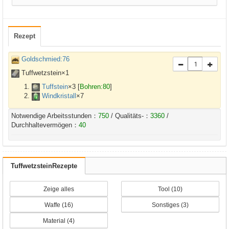
Rezept
Goldschmied:76
Tuffwetzstein×
1
Tuffstein
×
3
[
Bohren:80
]
Windkristall
×
7
Notwendige Arbeitsstunden：
750
/ Qualitäts-：
3360
/
Durchhaltevermögen：
40
TuffwetzsteinRezepte
Zeige alles
Tool (10)
Waffe (16)
Sonstiges (3)
Material (4)