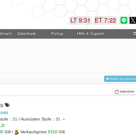
LT 9:31
ET 7:22
ntmachung
Datenbank
Pickup
Hilfe & Support
Artikel gut ausse
lodestone
is
child
stufe：
31
/ Ausrüsten Stufe：
31
～
LD
80
Gill /
Verkaufspreis
5310
Gill