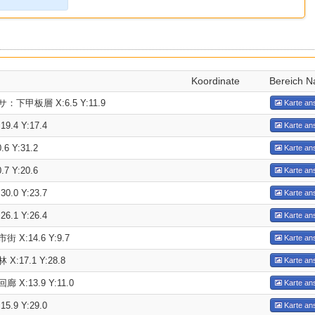
Koordinate
Bereich 
甲板層 X:6.5 Y:11.9
Karte an
.4 Y:17.4
Karte an
 Y:31.2
Karte an
 Y:20.6
Karte an
.0 Y:23.7
Karte an
.1 Y:26.4
Karte an
X:14.6 Y:9.7
Karte an
17.1 Y:28.8
Karte an
X:13.9 Y:11.0
Karte an
.9 Y:29.0
Karte an