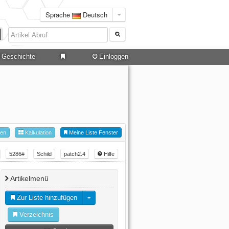
Sprache
Deutsch
Geschichte
Einloggen
hen
Kalkulation
Meine Liste Fenster
5286#
Schild
patch2.4
Hilfe
Artikelmenü
Zur Liste hinzufügen
Verzeichnis