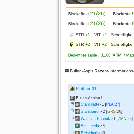
21(26)
Blockeffekt
Blockrate
21(26)
Blockeffekt
Blockrate
STR
+1
VIT
+2
Schnelligkei
STR
+2
VIT
+2
Schnelligkei
Desynthesizable：31.00 [ARM]
/
Mate
Bullen-Aspis Rezept-Informations
Plattner:31
Bullen-Aspis×
1
Stahlplatte
×
1
[
PLA:27
]
Stahlbarren
×
2
[
GRS:26
]
Walnuss-Bauholz
×
1
[
ZMN:25
]
Eisscherbe
×
3
Erdscherbe
×
3