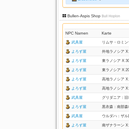
Bullen-Aspis Shop
Bull Hoplon
NPC Namen
Karte
武具屋
リムサ・ロミンサ：下
よろず屋
外地ラノシア X:19
よろず屋
東ラノシア X:30.6
よろず屋
東ラノシア X:20.7
よろず屋
高地ラノシア X:30
よろず屋
高地ラノシア X:26
武具屋
グリダニア：旧市街 
よろず屋
黒衣森：南部森林 X:
武具屋
ウルダハ：ザル回廊 
よろず屋
南ザナラーン X:15