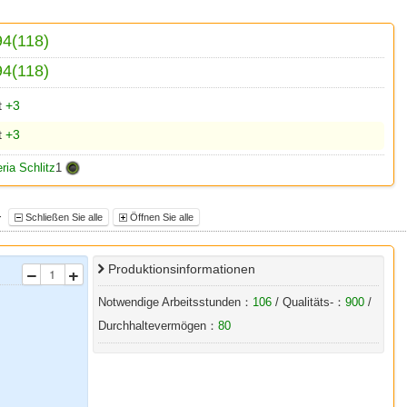
94(118)
94(118)
t
+3
t
+3
ria Schlitz
1
-
Schließen Sie alle
Öffnen Sie alle
Produktionsinformationen
Notwendige Arbeitsstunden：
106
/ Qualitäts-：
900
/
Durchhaltevermögen：
80