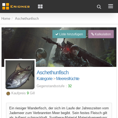
Home
Aschethunfisch
Liste hinzufügen
Kalkulation
Aschethunfisch
Kategorie
>
Meeresfrüchte
Gegenstandsstufe：
32
Kaufpreis
9
Gill
Ein riesiger Wanderfisch, der sich im Laufe der Jahreszeiten vom
Jademeer zum Verbrannten Meer begibt. Sein festes Fleisch gilt
als äußerst schmackhaft. Synthese-Material Materialverwertung: