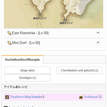
East Ranoshia - [Lv:30]
Mist Dorf - [Lv:30]
AschethunfischRezepte
Zeige alles
Chemikalien und gekocht (1)
Sonstiges (1)
アイテム名/レシピ
Thunfisch-Miqo'Kebab
×3
Schlüssel:33