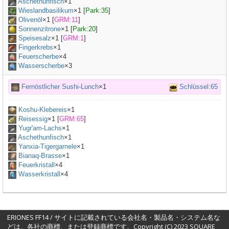
Aschethunfisch
×
1
Wieslandbasilikum
×
1
[
Park:35
]
Olivenöl
×
1
[
GRM:11
]
Sonnenzitrone
×
1
[
Park:20
]
Speisesalz
×
1
[
GRM:1
]
Fingerkrebs
×
1
Feuerscherbe
×4
Wasserscherbe
×3
Fernöstlicher Sushi-Lunch
×1
Schlüssel:65
Koshu-Klebereis
×
1
Reisessig
×
1
[
GRM:65
]
Yugr'am-Lachs
×
1
Aschethunfisch
×
1
Yanxia-Tigergarnele
×
1
Bianaq-Brasse
×
1
Feuerkristall
×4
Wasserkristall
×4
ERIONES FF14 / サイトに記載されている会社名・製品名・システム名な
どは、各社の商標、または登録商標です。Copyright (C) 2023 SQUARE