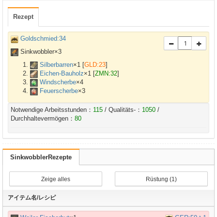
Rezept
Goldschmied:34
Sinkwobbler×
3
Silberbarren
×
1
[
GLD:23
]
Eichen-Bauholz
×
1
[
ZMN:32
]
Windscherbe
×
4
Feuerscherbe
×
3
Notwendige Arbeitsstunden：
115
/ Qualitäts-：
1050
/
Durchhaltevermögen：
80
SinkwobblerRezepte
Zeige alles
Rüstung (1)
アイテム名/レシピ