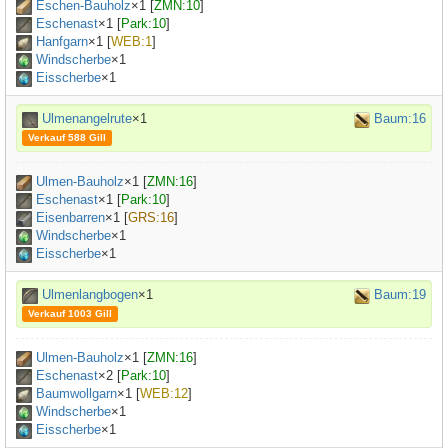
Eschen-Bauholz
×
1
[
ZMN:10
]
Eschenast
×
1
[
Park:10
]
Hanfgarn
×
1
[
WEB:1
]
Windscherbe
×1
Eisscherbe
×1
Ulmenangelrute
×1
Baum:16
Verkauf 588 Gill
Ulmen-Bauholz
×
1
[
ZMN:16
]
Eschenast
×
1
[
Park:10
]
Eisenbarren
×
1
[
GRS:16
]
Windscherbe
×1
Eisscherbe
×1
Ulmenlangbogen
×1
Baum:19
Verkauf 1003 Gill
Ulmen-Bauholz
×
1
[
ZMN:16
]
Eschenast
×
2
[
Park:10
]
Baumwollgarn
×
1
[
WEB:12
]
Windscherbe
×1
Eisscherbe
×1