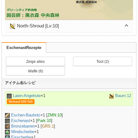
North-Shroud [Lv:10]
EschenastRezepte
Zeige alles
Tool (2)
Waffe (6)
アイテム名/レシピ
Laien-Angelrute
×1
Baum:12
Verkauf 439 Gill
Eschen-Bauholz
×
1
[
ZMN:10
]
Eschenast
×
1
[
Park:10
]
Bronzebarren
×
1
[
GRS:1
]
Windscherbe
×1
Eisscherbe
×1