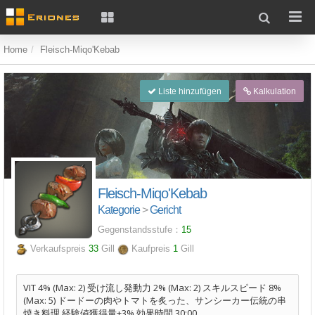
Home
Fleisch-Miqo'Kebab
Liste hinzufügen
Kalkulation
Fleisch-Miqo'Kebab
Kategorie
>
Gericht
Gegenstandsstufe：
15
Verkaufspreis
33
Gill
Kaufpreis
1
Gill
VIT 4% (Max: 2) 受け流し発動力 2% (Max: 2) スキルスピード 8%
(Max: 5) ドードーの肉やトマトを炙った、サンシーカー伝統の串
焼き料理 経験値獲得量+3% 効果時間 30:00