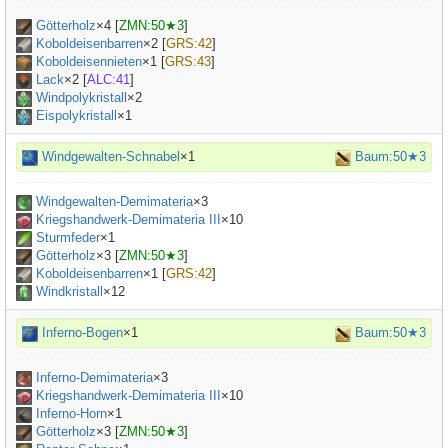
Götterholz
×
4
[
ZMN:50★3
]
Koboldeisenbarren
×
2
[
GRS:42
]
Koboldeisennieten
×
1
[
GRS:43
]
Lack
×
2
[
ALC:41
]
Windpolykristall
×2
Eispolykristall
×1
Windgewalten-Schnabel
×1
Baum:50★3
Windgewalten-Demimateria
×
3
Kriegshandwerk-Demimateria III
×
10
Sturmfeder
×
1
Götterholz
×
3
[
ZMN:50★3
]
Koboldeisenbarren
×
1
[
GRS:42
]
Windkristall
×12
Inferno-Bogen
×1
Baum:50★3
Inferno-Demimateria
×
3
Kriegshandwerk-Demimateria III
×
10
Inferno-Horn
×
1
Götterholz
×
3
[
ZMN:50★3
]