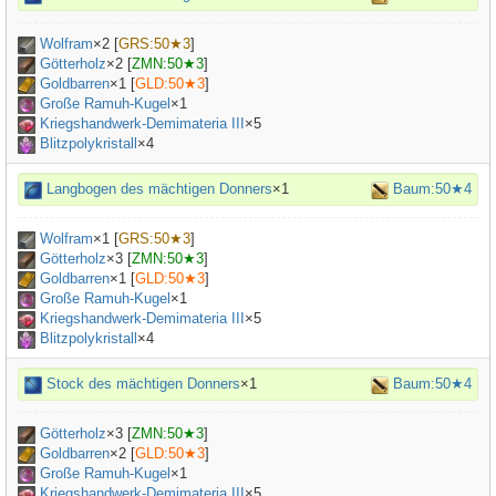
Wolfram
×
2
[
GRS:50★3
]
Götterholz
×
2
[
ZMN:50★3
]
Goldbarren
×
1
[
GLD:50★3
]
Große Ramuh-Kugel
×
1
Kriegshandwerk-Demimateria III
×
5
Blitzpolykristall
×4
Langbogen des mächtigen Donners
×1
Baum:50★4
Wolfram
×
1
[
GRS:50★3
]
Götterholz
×
3
[
ZMN:50★3
]
Goldbarren
×
1
[
GLD:50★3
]
Große Ramuh-Kugel
×
1
Kriegshandwerk-Demimateria III
×
5
Blitzpolykristall
×4
Stock des mächtigen Donners
×1
Baum:50★4
Götterholz
×
3
[
ZMN:50★3
]
Goldbarren
×
2
[
GLD:50★3
]
Große Ramuh-Kugel
×
1
Kriegshandwerk-Demimateria III
×
5