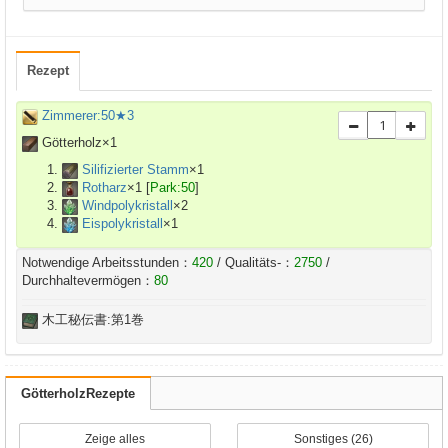
Rezept
Zimmerer:50★3
Götterholz×
1
Silifizierter Stamm
×
1
Rotharz
×
1
[
Park:50
]
Windpolykristall
×
2
Eispolykristall
×
1
Notwendige Arbeitsstunden：
420
/ Qualitäts-：
2750
/
Durchhaltevermögen：
80
木工秘伝書:第1巻
GötterholzRezepte
Zeige alles
Sonstiges (26)