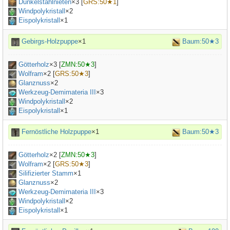
Dunkelstahlnieten
×
3
[
GRS:50★1
]
Windpolykristall
×2
Eispolykristall
×1
Gebirgs-Holzpuppe
×1
Baum:50★3
Götterholz
×
3
[
ZMN:50★3
]
Wolfram
×
2
[
GRS:50★3
]
Glanznuss
×
2
Werkzeug-Demimateria III
×
3
Windpolykristall
×2
Eispolykristall
×1
Fernöstliche Holzpuppe
×1
Baum:50★3
Götterholz
×
2
[
ZMN:50★3
]
Wolfram
×
2
[
GRS:50★3
]
Silifizierter Stamm
×
1
Glanznuss
×
2
Werkzeug-Demimateria III
×
3
Windpolykristall
×2
Eispolykristall
×1