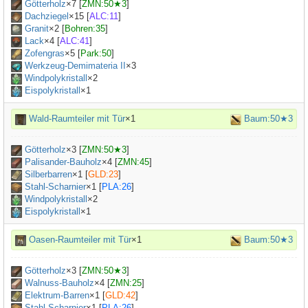
Götterholz
×
7
[
ZMN:50★3
]
Dachziegel
×
15
[
ALC:11
]
Granit
×
2
[
Bohren:35
]
Lack
×
4
[
ALC:41
]
Zofengras
×
5
[
Park:50
]
Werkzeug-Demimateria II
×
3
Windpolykristall
×2
Eispolykristall
×1
Wald-Raumteiler mit Tür
×1
Baum:50★3
Götterholz
×
3
[
ZMN:50★3
]
Palisander-Bauholz
×
4
[
ZMN:45
]
Silberbarren
×
1
[
GLD:23
]
Stahl-Scharnier
×
1
[
PLA:26
]
Windpolykristall
×2
Eispolykristall
×1
Oasen-Raumteiler mit Tür
×1
Baum:50★3
Götterholz
×
3
[
ZMN:50★3
]
Walnuss-Bauholz
×
4
[
ZMN:25
]
Elektrum-Barren
×
1
[
GLD:42
]
Stahl-Scharnier
×
1
[
PLA:26
]