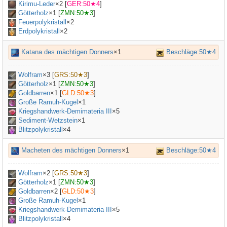
Kirimu-Leder
×
2
[
GER:50★4
]
Götterholz
×
1
[
ZMN:50★3
]
Feuerpolykristall
×2
Erdpolykristall
×2
Katana des mächtigen Donners
×1
Beschläge:50★4
Wolfram
×
3
[
GRS:50★3
]
Götterholz
×
1
[
ZMN:50★3
]
Goldbarren
×
1
[
GLD:50★3
]
Große Ramuh-Kugel
×
1
Kriegshandwerk-Demimateria III
×
5
Sediment-Wetzstein
×
1
Blitzpolykristall
×4
Macheten des mächtigen Donners
×1
Beschläge:50★4
Wolfram
×
2
[
GRS:50★3
]
Götterholz
×
1
[
ZMN:50★3
]
Goldbarren
×
2
[
GLD:50★3
]
Große Ramuh-Kugel
×
1
Kriegshandwerk-Demimateria III
×
5
Blitzpolykristall
×4