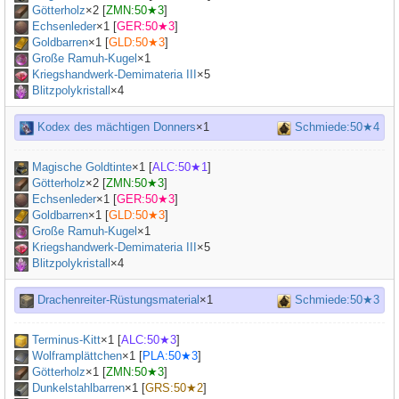
Götterholz
×
2
[
ZMN:50★3
]
Echsenleder
×
1
[
GER:50★3
]
Goldbarren
×
1
[
GLD:50★3
]
Große Ramuh-Kugel
×
1
Kriegshandwerk-Demimateria III
×
5
Blitzpolykristall
×4
Kodex des mächtigen Donners
×1
Schmiede:50★4
Magische Goldtinte
×
1
[
ALC:50★1
]
Götterholz
×
2
[
ZMN:50★3
]
Echsenleder
×
1
[
GER:50★3
]
Goldbarren
×
1
[
GLD:50★3
]
Große Ramuh-Kugel
×
1
Kriegshandwerk-Demimateria III
×
5
Blitzpolykristall
×4
Drachenreiter-Rüstungsmaterial
×1
Schmiede:50★3
Terminus-Kitt
×
1
[
ALC:50★3
]
Wolframplättchen
×
1
[
PLA:50★3
]
Götterholz
×
1
[
ZMN:50★3
]
Dunkelstahlbarren
×
1
[
GRS:50★2
]