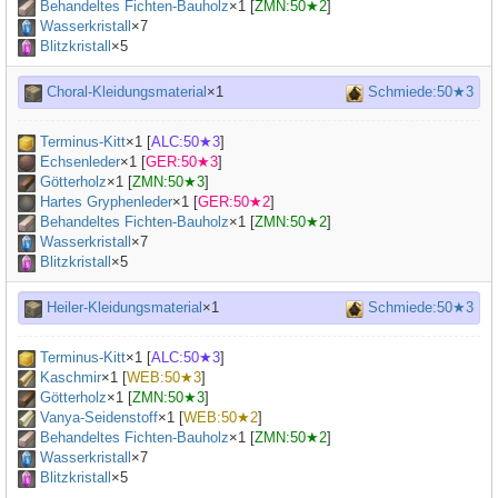
Behandeltes Fichten-Bauholz
×
1
[
ZMN:50★2
]
Wasserkristall
×7
Blitzkristall
×5
Choral-Kleidungsmaterial
×1
Schmiede:50★3
Terminus-Kitt
×
1
[
ALC:50★3
]
Echsenleder
×
1
[
GER:50★3
]
Götterholz
×
1
[
ZMN:50★3
]
Hartes Gryphenleder
×
1
[
GER:50★2
]
Behandeltes Fichten-Bauholz
×
1
[
ZMN:50★2
]
Wasserkristall
×7
Blitzkristall
×5
Heiler-Kleidungsmaterial
×1
Schmiede:50★3
Terminus-Kitt
×
1
[
ALC:50★3
]
Kaschmir
×
1
[
WEB:50★3
]
Götterholz
×
1
[
ZMN:50★3
]
Vanya-Seidenstoff
×
1
[
WEB:50★2
]
Behandeltes Fichten-Bauholz
×
1
[
ZMN:50★2
]
Wasserkristall
×7
Blitzkristall
×5