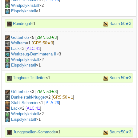
Windpolykristall
×2
Eispolykristall
×1
Rundregal
×1
Baum:50★3
Götterholz
×
5
[
ZMN:50★3
]
Wolfram
×
1
[
GRS:50★3
]
Lack
×
3
[
ALC:41
]
Werkzeug-Demimateria II
×
3
Windpolykristall
×2
Eispolykristall
×1
Tragbare Trittleiter
×1
Baum:50★3
Götterholz
×
3
[
ZMN:50★3
]
Dunkelstahl-Nugget
×
2
[
GRS:50★1
]
Stahl-Scharnier
×
1
[
PLA:26
]
Lack
×
2
[
ALC:41
]
Windpolykristall
×2
Eispolykristall
×1
Junggesellen-Kommode
×1
Baum:50★3