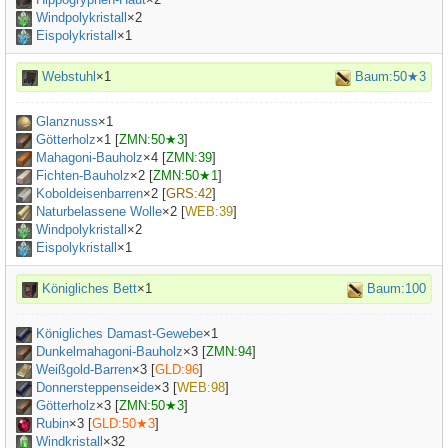
Windpolykristall
×2
Eispolykristall
×1
Webstuhl
×1
Baum:50★3
Glanznuss
×
1
Götterholz
×
1
[
ZMN:50★3
]
Mahagoni-Bauholz
×
4
[
ZMN:39
]
Fichten-Bauholz
×
2
[
ZMN:50★1
]
Koboldeisenbarren
×
2
[
GRS:42
]
Naturbelassene Wolle
×
2
[
WEB:39
]
Windpolykristall
×2
Eispolykristall
×1
Königliches Bett
×1
Baum:100
Königliches Damast-Gewebe
×
1
Dunkelmahagoni-Bauholz
×
3
[
ZMN:94
]
Weißgold-Barren
×
3
[
GLD:96
]
Donnersteppenseide
×
3
[
WEB:98
]
Götterholz
×
3
[
ZMN:50★3
]
Rubin
×
3
[
GLD:50★3
]
Windkristall
×32