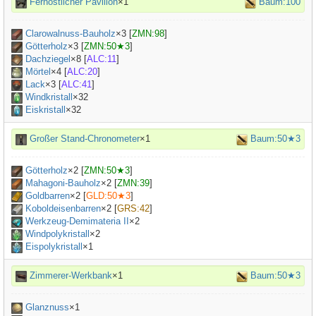
Fernöstlicher Pavillon
×1
Baum:100
Clarowalnuss-Bauholz
×
3
[
ZMN:98
]
Götterholz
×
3
[
ZMN:50★3
]
Dachziegel
×
8
[
ALC:11
]
Mörtel
×
4
[
ALC:20
]
Lack
×
3
[
ALC:41
]
Windkristall
×32
Eiskristall
×32
Großer Stand-Chronometer
×1
Baum:50★3
Götterholz
×
2
[
ZMN:50★3
]
Mahagoni-Bauholz
×
2
[
ZMN:39
]
Goldbarren
×
2
[
GLD:50★3
]
Koboldeisenbarren
×
2
[
GRS:42
]
Werkzeug-Demimateria II
×
2
Windpolykristall
×2
Eispolykristall
×1
Zimmerer-Werkbank
×1
Baum:50★3
Glanznuss
×
1