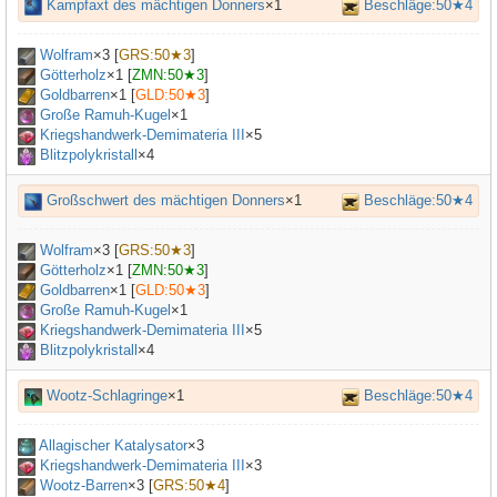
Kampfaxt des mächtigen Donners
×1
Beschläge:50★4
Wolfram
×
3
[
GRS:50★3
]
Götterholz
×
1
[
ZMN:50★3
]
Goldbarren
×
1
[
GLD:50★3
]
Große Ramuh-Kugel
×
1
Kriegshandwerk-Demimateria III
×
5
Blitzpolykristall
×4
Großschwert des mächtigen Donners
×1
Beschläge:50★4
Wolfram
×
3
[
GRS:50★3
]
Götterholz
×
1
[
ZMN:50★3
]
Goldbarren
×
1
[
GLD:50★3
]
Große Ramuh-Kugel
×
1
Kriegshandwerk-Demimateria III
×
5
Blitzpolykristall
×4
Wootz-Schlagringe
×1
Beschläge:50★4
Allagischer Katalysator
×
3
Kriegshandwerk-Demimateria III
×
3
Wootz-Barren
×
3
[
GRS:50★4
]