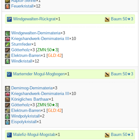
Raptor-Sehne
×
1
Feuerkristall
×12
Windgewalten-Rückgrat
×1
Baum:50★3
Windgewalten-Demimateria
×
3
Kriegshandwerk-Demimateria III
×
10
Sturmfeder
×
1
Götterholz
×
3
[
ZMN:50★3
]
Elektrum-Barren
×
1
[
GLD:42
]
Windkristall
×12
Marternder Mogul-Mogbogen
×1
Baum:50★3
Demimog-Demimateria
×
3
Kriegshandwerk-Demimateria III
×
10
Königliches Barthaar
×
1
Götterholz
×
3
[
ZMN:50★3
]
Elektrum-Barren
×
1
[
GLD:42
]
Windpolykristall
×2
Eispolykristall
×1
Malefiz-Mogul-Mogstab
×1
Baum:50★3