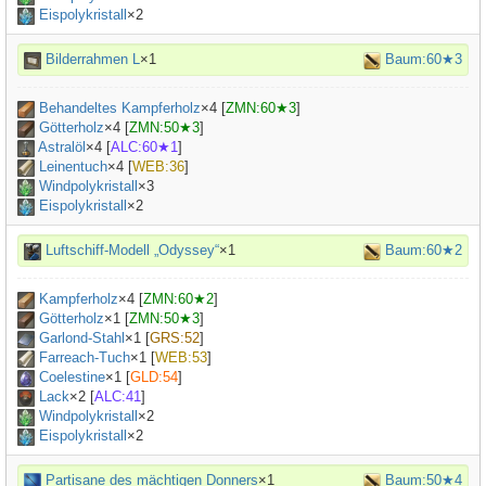
Eispolykristall
×2
Bilderrahmen L
×1
Baum:60★3
Behandeltes Kampferholz
×
4
[
ZMN:60★3
]
Götterholz
×
4
[
ZMN:50★3
]
Astralöl
×
4
[
ALC:60★1
]
Leinentuch
×
4
[
WEB:36
]
Windpolykristall
×3
Eispolykristall
×2
Luftschiff-Modell „Odyssey“
×1
Baum:60★2
Kampferholz
×
4
[
ZMN:60★2
]
Götterholz
×
1
[
ZMN:50★3
]
Garlond-Stahl
×
1
[
GRS:52
]
Farreach-Tuch
×
1
[
WEB:53
]
Coelestine
×
1
[
GLD:54
]
Lack
×
2
[
ALC:41
]
Windpolykristall
×2
Eispolykristall
×2
Partisane des mächtigen Donners
×1
Baum:50★4