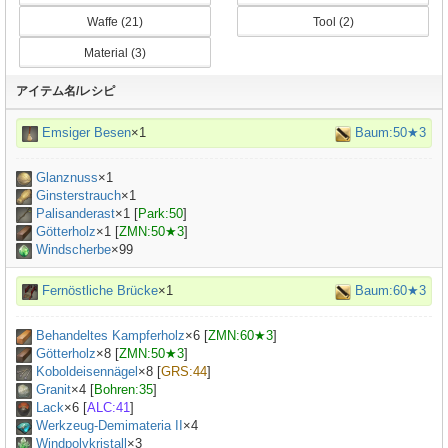
Waffe (21)
Tool (2)
Material (3)
アイテム名/レシピ
Emsiger Besen
×1
Baum:50★3
Glanznuss
×
1
Ginsterstrauch
×
1
Palisanderast
×
1
[
Park:50
]
Götterholz
×
1
[
ZMN:50★3
]
Windscherbe
×99
Fernöstliche Brücke
×1
Baum:60★3
Behandeltes Kampferholz
×
6
[
ZMN:60★3
]
Götterholz
×
8
[
ZMN:50★3
]
Koboldeisennägel
×
8
[
GRS:44
]
Granit
×
4
[
Bohren:35
]
Lack
×
6
[
ALC:41
]
Werkzeug-Demimateria II
×
4
Windpolykristall
×3