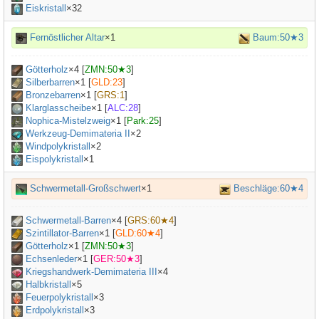
Eiskristall
×32
Fernöstlicher Altar
×1
Baum:50★3
Götterholz
×
4
[
ZMN:50★3
]
Silberbarren
×
1
[
GLD:23
]
Bronzebarren
×
1
[
GRS:1
]
Klarglasscheibe
×
1
[
ALC:28
]
Nophica-Mistelzweig
×
1
[
Park:25
]
Werkzeug-Demimateria II
×
2
Windpolykristall
×2
Eispolykristall
×1
Schwermetall-Großschwert
×1
Beschläge:60★4
Schwermetall-Barren
×
4
[
GRS:60★4
]
Szintillator-Barren
×
1
[
GLD:60★4
]
Götterholz
×
1
[
ZMN:50★3
]
Echsenleder
×
1
[
GER:50★3
]
Kriegshandwerk-Demimateria III
×
4
Halbkristall
×
5
Feuerpolykristall
×3
Erdpolykristall
×3