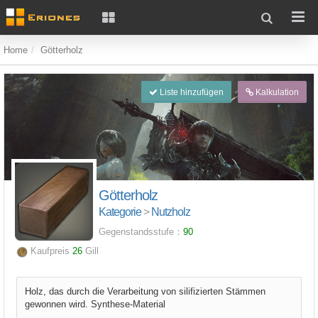
Home
Götterholz
Liste hinzufügen
Kalkulation
Götterholz
Kategorie
>
Nutzholz
Gegenstandsstufe：
90
Kaufpreis
26
Gill
Holz, das durch die Verarbeitung von silifizierten Stämmen
gewonnen wird. Synthese-Material