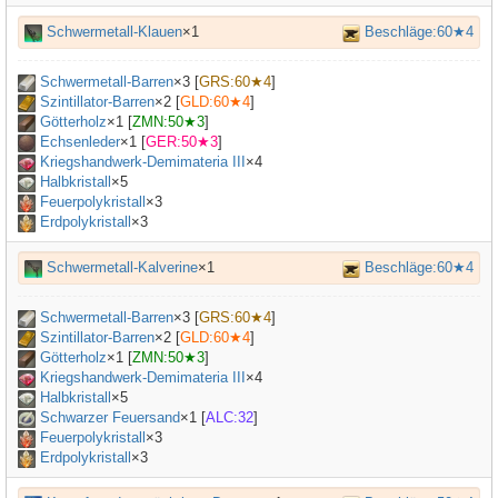
Schwermetall-Klauen
×1
Beschläge:60★4
Schwermetall-Barren
×
3
[
GRS:60★4
]
Szintillator-Barren
×
2
[
GLD:60★4
]
Götterholz
×
1
[
ZMN:50★3
]
Echsenleder
×
1
[
GER:50★3
]
Kriegshandwerk-Demimateria III
×
4
Halbkristall
×
5
Feuerpolykristall
×3
Erdpolykristall
×3
Schwermetall-Kalverine
×1
Beschläge:60★4
Schwermetall-Barren
×
3
[
GRS:60★4
]
Szintillator-Barren
×
2
[
GLD:60★4
]
Götterholz
×
1
[
ZMN:50★3
]
Kriegshandwerk-Demimateria III
×
4
Halbkristall
×
5
Schwarzer Feuersand
×
1
[
ALC:32
]
Feuerpolykristall
×3
Erdpolykristall
×3