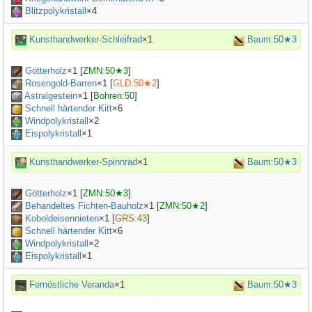
Blitzpolykristall
×4
Kunsthandwerker-Schleifrad
×1
Baum:50★3
Götterholz
×
1
[
ZMN:50★3
]
Rosengold-Barren
×
1
[
GLD:50★2
]
Astralgestein
×
1
[
Bohren:50
]
Schnell härtender Kitt
×
6
Windpolykristall
×2
Eispolykristall
×1
Kunsthandwerker-Spinnrad
×1
Baum:50★3
Götterholz
×
1
[
ZMN:50★3
]
Behandeltes Fichten-Bauholz
×
1
[
ZMN:50★2
]
Koboldeisennieten
×
1
[
GRS:43
]
Schnell härtender Kitt
×
6
Windpolykristall
×2
Eispolykristall
×1
Fernöstliche Veranda
×1
Baum:50★3