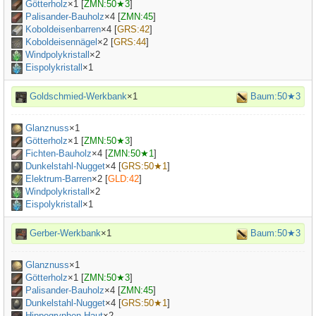
Götterholz
×
1
[
ZMN:50★3
]
Palisander-Bauholz
×
4
[
ZMN:45
]
Koboldeisenbarren
×
4
[
GRS:42
]
Koboldeisennägel
×
2
[
GRS:44
]
Windpolykristall
×2
Eispolykristall
×1
Goldschmied-Werkbank
×1
Baum:50★3
Glanznuss
×
1
Götterholz
×
1
[
ZMN:50★3
]
Fichten-Bauholz
×
4
[
ZMN:50★1
]
Dunkelstahl-Nugget
×
4
[
GRS:50★1
]
Elektrum-Barren
×
2
[
GLD:42
]
Windpolykristall
×2
Eispolykristall
×1
Gerber-Werkbank
×1
Baum:50★3
Glanznuss
×
1
Götterholz
×
1
[
ZMN:50★3
]
Palisander-Bauholz
×
4
[
ZMN:45
]
Dunkelstahl-Nugget
×
4
[
GRS:50★1
]
Hippogryphen-Haut
×
2