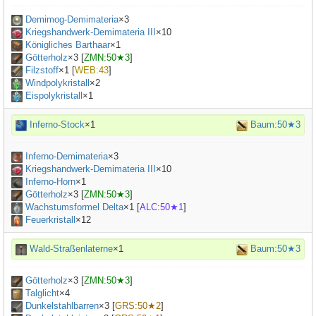
Demimog-Demimateria
×
3
Kriegshandwerk-Demimateria III
×
10
Königliches Barthaar
×
1
Götterholz
×
3
[
ZMN:50★3
]
Filzstoff
×
1
[
WEB:43
]
Windpolykristall
×2
Eispolykristall
×1
Inferno-Stock
×1
Baum:50★3
Inferno-Demimateria
×
3
Kriegshandwerk-Demimateria III
×
10
Inferno-Horn
×
1
Götterholz
×
3
[
ZMN:50★3
]
Wachstumsformel Delta
×
1
[
ALC:50★1
]
Feuerkristall
×12
Wald-Straßenlaterne
×1
Baum:50★3
Götterholz
×
3
[
ZMN:50★3
]
Talglicht
×
4
Dunkelstahlbarren
×
3
[
GRS:50★2
]