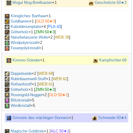
Mogul Mog-Briefkasten
×1
Geschnitzte:50★3
Königliches Barthaar
×
1
Goldbarren
×
1
[
GLD:50★3
]
Koboldeisenplatte
×
4
[
PLA:43
]
Götterholz
×
1
[
ZMN:50★3
]
Naturbelassene Wolle
×
2
[
WEB:39
]
Windpolykristall
×2
Feuerpolykristall
×1
Kimono-Ständer
×1
Kampfrichter:69
Doppelseide
×
2
[
WEB:68
]
Rubinbaumwoll-Stoff
×
1
[
WEB:62
]
Rothanfstoff
×
1
[
WEB:61
]
Götterholz
×
1
[
ZMN:50★3
]
Rosengold-Nugget
×
2
[
GLD:50★1
]
Blitzkristall
×5
Windkristall
×5
Grimoire des mächtigen Donners
×1
Schmiede:50★4
Magische Goldtinte
×
1
[
ALC:50★1
]