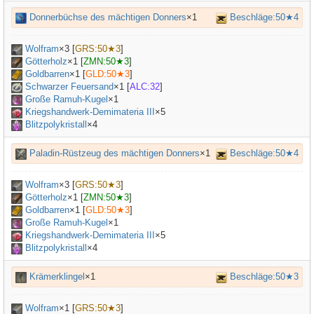
Donnerbüchse des mächtigen Donners
×1
Beschläge:50★4
Wolfram
×
3
[
GRS:50★3
]
Götterholz
×
1
[
ZMN:50★3
]
Goldbarren
×
1
[
GLD:50★3
]
Schwarzer Feuersand
×
1
[
ALC:32
]
Große Ramuh-Kugel
×
1
Kriegshandwerk-Demimateria III
×
5
Blitzpolykristall
×4
Paladin-Rüstzeug des mächtigen Donners
×1
Beschläge:50★4
Wolfram
×
3
[
GRS:50★3
]
Götterholz
×
1
[
ZMN:50★3
]
Goldbarren
×
1
[
GLD:50★3
]
Große Ramuh-Kugel
×
1
Kriegshandwerk-Demimateria III
×
5
Blitzpolykristall
×4
Krämerklingel
×1
Beschläge:50★3
Wolfram
×
1
[
GRS:50★3
]