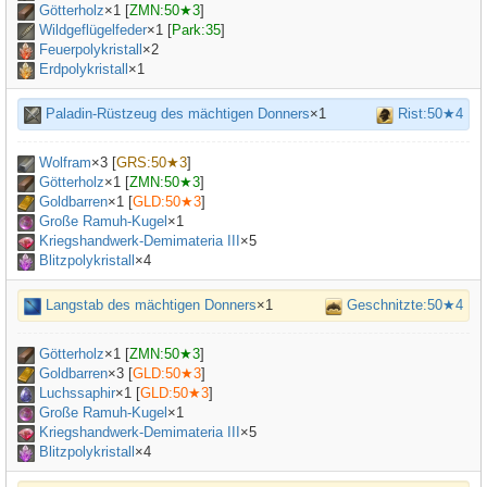
Götterholz
×
1
[
ZMN:50★3
]
Wildgeflügelfeder
×
1
[
Park:35
]
Feuerpolykristall
×2
Erdpolykristall
×1
Paladin-Rüstzeug des mächtigen Donners
×1
Rist:50★4
Wolfram
×
3
[
GRS:50★3
]
Götterholz
×
1
[
ZMN:50★3
]
Goldbarren
×
1
[
GLD:50★3
]
Große Ramuh-Kugel
×
1
Kriegshandwerk-Demimateria III
×
5
Blitzpolykristall
×4
Langstab des mächtigen Donners
×1
Geschnitzte:50★4
Götterholz
×
1
[
ZMN:50★3
]
Goldbarren
×
3
[
GLD:50★3
]
Luchssaphir
×
1
[
GLD:50★3
]
Große Ramuh-Kugel
×
1
Kriegshandwerk-Demimateria III
×
5
Blitzpolykristall
×4