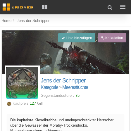
Home
Jens der Schnipper
Liste hinzufügen
Kalkulation
Jens der Schnipper
Kategorie
>
Meeresfrüchte
Gegenstandsstufe：
75
Kaufpreis
127
Gill
Die kapitalste Kieselkrabbe und uneingeschränkter Herrscher
über die Gewässer der Moraby-Trockendocks.
Materialverwertung: ○ Gourmet