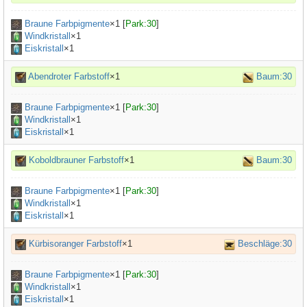
Braune Farbpigmente
×
1
[
Park:30
]
Windkristall
×1
Eiskristall
×1
Abendroter Farbstoff
×1
Baum:30
Braune Farbpigmente
×
1
[
Park:30
]
Windkristall
×1
Eiskristall
×1
Koboldbrauner Farbstoff
×1
Baum:30
Braune Farbpigmente
×
1
[
Park:30
]
Windkristall
×1
Eiskristall
×1
Kürbisoranger Farbstoff
×1
Beschläge:30
Braune Farbpigmente
×
1
[
Park:30
]
Windkristall
×1
Eiskristall
×1