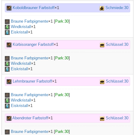
Koboldbrauner Farbstoff
×1
Schmiede:30
Braune Farbpigmente
×
1
[
Park:30
]
Windkristall
×1
Eiskristall
×1
Kürbisoranger Farbstoff
×1
Schlüssel:30
Braune Farbpigmente
×
1
[
Park:30
]
Windkristall
×1
Eiskristall
×1
Lehmbrauner Farbstoff
×1
Schlüssel:30
Braune Farbpigmente
×
1
[
Park:30
]
Windkristall
×1
Eiskristall
×1
Abendroter Farbstoff
×1
Schlüssel:30
Braune Farbpigmente
×
1
[
Park:30
]