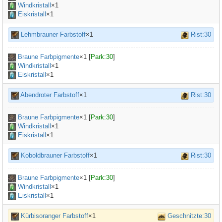
Windkristall
×1
Eiskristall
×1
Lehmbrauner Farbstoff
×1
Rist:30
Braune Farbpigmente
×
1
[
Park:30
]
Windkristall
×1
Eiskristall
×1
Abendroter Farbstoff
×1
Rist:30
Braune Farbpigmente
×
1
[
Park:30
]
Windkristall
×1
Eiskristall
×1
Koboldbrauner Farbstoff
×1
Rist:30
Braune Farbpigmente
×
1
[
Park:30
]
Windkristall
×1
Eiskristall
×1
Kürbisoranger Farbstoff
×1
Geschnitzte:30