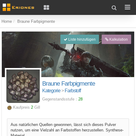
Home
Braune Farbpigmente
Liste hinzufügen
Kalkulation
Braune Farbpigmente
Kategorie
>
Farbstoff
Gegenstandsstufe：
28
Kaufpreis
2
Gill
Aus natürlichen Quellen gewonnen, lässt sich dieses Pulver
nutzen, um eine Vielzahl an Farbstoffen herzustellen. Synthese-
Material