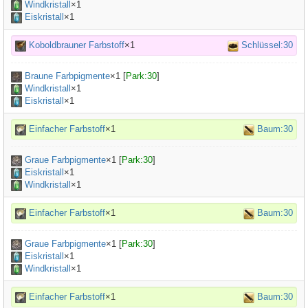
Windkristall
×1
Eiskristall
×1
Koboldbrauner Farbstoff
×1
Schlüssel:30
Braune Farbpigmente
×
1
[
Park:30
]
Windkristall
×1
Eiskristall
×1
Einfacher Farbstoff
×1
Baum:30
Graue Farbpigmente
×
1
[
Park:30
]
Eiskristall
×1
Windkristall
×1
Einfacher Farbstoff
×1
Baum:30
Graue Farbpigmente
×
1
[
Park:30
]
Eiskristall
×1
Windkristall
×1
Einfacher Farbstoff
×1
Baum:30