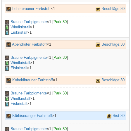
Lehmbrauner Farbstoff
×1
Beschläge:30
Braune Farbpigmente
×
1
[
Park:30
]
Windkristall
×1
Eiskristall
×1
Abendroter Farbstoff
×1
Beschläge:30
Braune Farbpigmente
×
1
[
Park:30
]
Windkristall
×1
Eiskristall
×1
Koboldbrauner Farbstoff
×1
Beschläge:30
Braune Farbpigmente
×
1
[
Park:30
]
Windkristall
×1
Eiskristall
×1
Kürbisoranger Farbstoff
×1
Rist:30
Braune Farbpigmente
×
1
[
Park:30
]