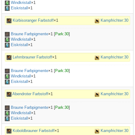
Windkristall
×1
Eiskristall
×1
Kürbisoranger Farbstoff
×1
Kampfrichter:30
Braune Farbpigmente
×
1
[
Park:30
]
Windkristall
×1
Eiskristall
×1
Lehmbrauner Farbstoff
×1
Kampfrichter:30
Braune Farbpigmente
×
1
[
Park:30
]
Windkristall
×1
Eiskristall
×1
Abendroter Farbstoff
×1
Kampfrichter:30
Braune Farbpigmente
×
1
[
Park:30
]
Windkristall
×1
Eiskristall
×1
Koboldbrauner Farbstoff
×1
Kampfrichter:30