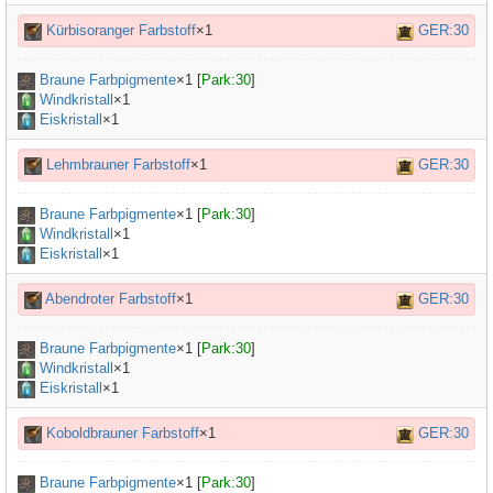
Kürbisoranger Farbstoff
×1
GER:30
Braune Farbpigmente
×
1
[
Park:30
]
Windkristall
×1
Eiskristall
×1
Lehmbrauner Farbstoff
×1
GER:30
Braune Farbpigmente
×
1
[
Park:30
]
Windkristall
×1
Eiskristall
×1
Abendroter Farbstoff
×1
GER:30
Braune Farbpigmente
×
1
[
Park:30
]
Windkristall
×1
Eiskristall
×1
Koboldbrauner Farbstoff
×1
GER:30
Braune Farbpigmente
×
1
[
Park:30
]