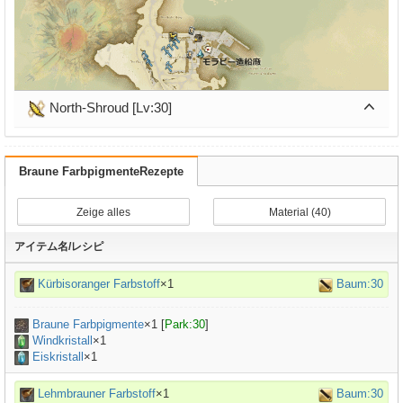
North-Shroud [Lv:30]
Braune FarbpigmenteRezepte
Zeige alles
Material (40)
アイテム名/レシピ
Kürbisoranger Farbstoff
×1
Baum:30
Braune Farbpigmente
×
1
[
Park:30
]
Windkristall
×1
Eiskristall
×1
Lehmbrauner Farbstoff
×1
Baum:30