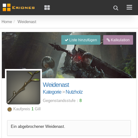
Home
Weidenast
Liste hinzufügen
Kalkulation
Weidenast
Kategorie
>
Nutzholz
Gegenstandsstufe：
8
Kaufpreis
1
Gill
Ein abgebrochener Weidenast.