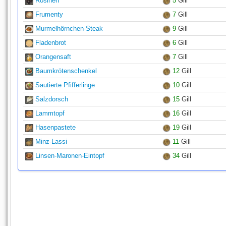
Rosinen
5
Gill
Frumenty
7
Gill
Murmelhörnchen-Steak
9
Gill
Fladenbrot
6
Gill
Orangensaft
7
Gill
Baumkrötenschenkel
12
Gill
Sautierte Pfifferlinge
10
Gill
Salzdorsch
15
Gill
Lammtopf
16
Gill
Hasenpastete
19
Gill
Minz-Lassi
11
Gill
Linsen-Maronen-Eintopf
34
Gill