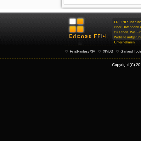
ERIONES ist eine
einer Datenbank m
zu sehen. Wie F
Website aufgeführ
Unternehmen.
FinalFantasyXIV
XIVDB
Garland Tool
Copyright (C) 20