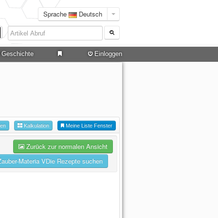
Sprache
Deutsch
Geschichte
Einloggen
hen
Kalkulation
Meine Liste Fenster
Zurück zur normalen Ansicht
Zauber-Materia VDie Rezepte suchen