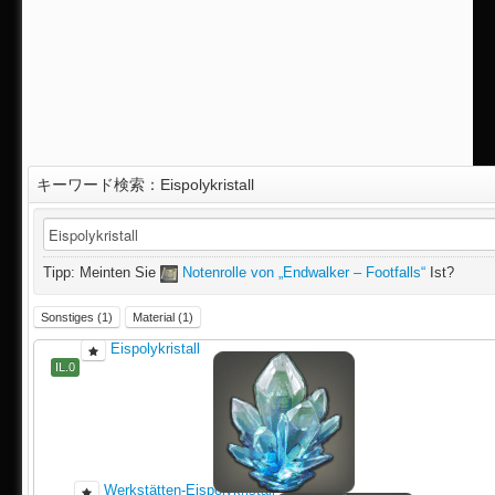
キーワード検索：Eispolykristall
IL.50
Tipp: Meinten Sie
Notenrolle von „Endwalker – Footfalls“
Ist?
Sonstiges (1)
Material (1)
Eispolykristall
IL.0
Werkstätten-Eispolykristall