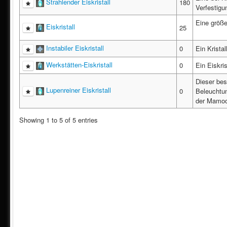
Strahlender Eiskristall
180
Verfestigu
Eine größe
Eiskristall
25
Instabiler Eiskristall
0
Ein Krista
Werkstätten-Eiskristall
0
Ein Eiskr
Dieser beso
Lupenreiner Eiskristall
0
Beleuchtun
der Mamoo
Showing 1 to 5 of 5 entries