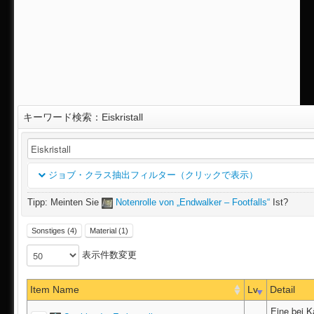
キーワード検索：Eiskristall
ジョブ・クラス抽出フィルター（クリックで表示）
Tipp: Meinten Sie
Notenrolle von „Endwalker – Footfalls“
Ist?
Klasse
リセット
Sonstiges (4)
Material (1)
表示件数変更
Jobklasse
Item Name
Lv
Detail
Disziplinen der Sammler
Eine bei K