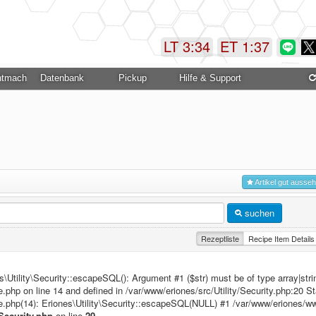
LT 3:34
ET 1:37
ntmachung
Datenbank
Pickup
Hilfe & Support
Artikel gut ausse
suchen
Rezeptliste
Recipe Item Details 
\Utility\Security::escapeSQL(): Argument #1 ($str) must be of type array|string
.php on line 14 and defined in /var/www/eriones/src/Utility/Security.php:20 St
re.php(14): Eriones\Utility\Security::escapeSQL(NULL) #1 /var/www/eriones/w
/Security.php
on line
20