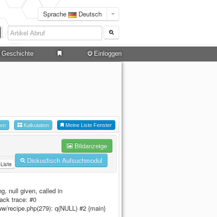
Sprache
Deutsch
Geschichte
Einloggen
hen
Kalkulation
Meine Liste Fenster
Bildanzeige
Diskusfisch Aufsuchmodul
Liste
, null given, called in
ack trace: #0
ww/recipe.php(279): q(NULL) #2 {main}