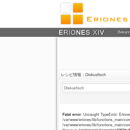
Bekan
レシピ情報：Diskusfisch
Fatal error
: Uncaught TypeError: Eriones
/var/www/eriones/lib/functions_main/core
/var/www/eriones/lib/functions_main/co
thrown in
/var/www/eriones/src/Utility