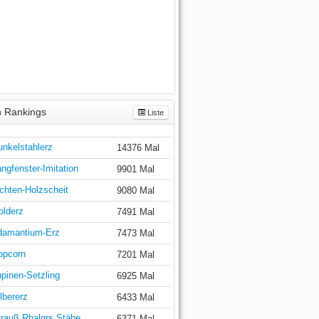
 Rankings
Liste
unkelstahlerz
14376 Mal
ngfenster-Imitation
9901 Mal
chten-Holzscheit
9080 Mal
olderz
7491 Mal
damantium-Erz
7473 Mal
opcorn
7201 Mal
pinen-Setzling
6925 Mal
lbererz
6433 Mal
trauß Rhalgrs Stäbe
6371 Mal