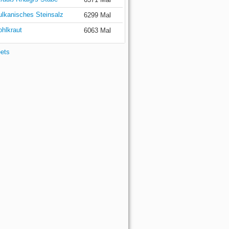
ulkanisches Steinsalz
6299 Mal
ohlkraut
6063 Mal
eets