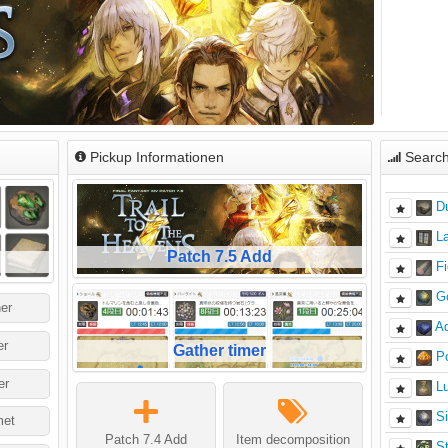
Pickup Informationen
Search
D
La
Patch 7.5 Add
Fi
G
ner
A
er
Gather timer
P
er
Lu
Si
et
Patch 7.4 Add
Item decomposition
S