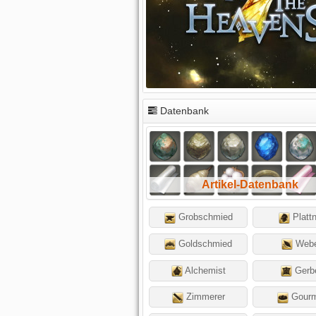
Datenbank
Artikel-Datenbank
Grobschmied
Platt
Goldschmied
Web
Alchemist
Gerb
Zimmerer
Gourm