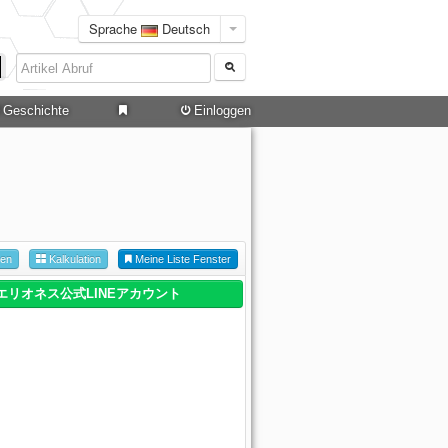
Sprache
Deutsch
Geschichte
Einloggen
hen
Kalkulation
Meine Liste Fenster
エリオネス公式LINEアカウント